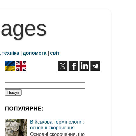
Pages
 техніка
|
допомога
|
світ
ПОПУЛЯРНЕ:
Військова термінологія:
основні скорочення
Основні скорочення, що