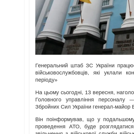
Генеральний штаб ЗС України працює
військовослужбовців, які уклали к
періоду»
На цьому сьогодні, 13 вересня, нагол
Головного управління персоналу —
Збройних Сил України генерал-майор
Він поінформував, що у подальшому
проведення АТО, буде розглядатися
звільнення з військової служби війсь