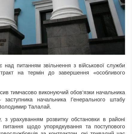
 над питанням звільнення з військової служби
онтракт на термін до завершення «особливого
осив тимчасово виконуючий обов’язки начальника
 заступника начальника Генерального штабу
 Володимир Талалай.
, з урахуванням розвитку обстановки в районі
 питання щодо упорядкування та поступового
ковослужбовців за контрактом, які тривалий час