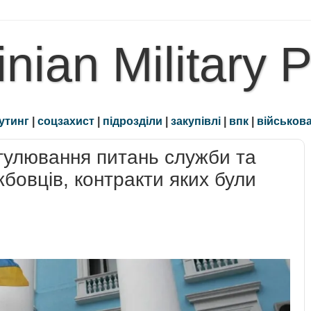
inian Military 
утинг
|
соцзахист
|
підрозділи
|
закупівлі
|
впк
|
військова
гулювання питань служби та
бовців, контракти яких були