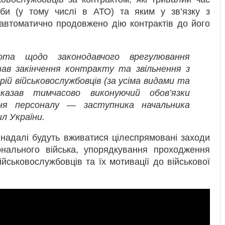
жби (у тому числі в АТО) та яким у зв’язку з
автоматично продовжено дію контрактів до його
та щодо законодавчого врегулювання
тав закінчення контракту та звільнення з
орій військовослужбовців (за усіма видами та
казав тимчасово виконуючий обов’язки
ння персоналу — заступника начальника
л України.
 надалі будуть вживатися цілеспрямовані заходи
онального війська, упорядкування проходження
ійськовослужбовців та їх мотивації до військової