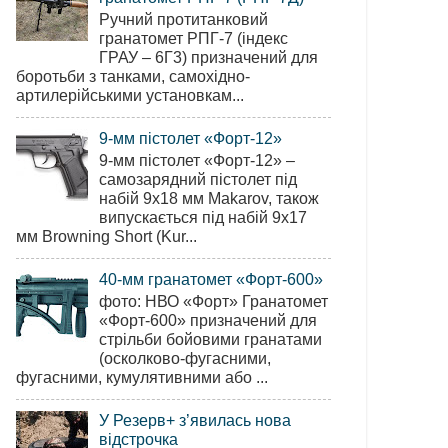
Ручний протитанковий
гранатомет РПГ-7 (індекс
ГРАУ – 6Г3) призначений для
боротьби з танками, самохідно-
артилерійськими установкам...
9-мм пістолет «Форт-12»
9-мм пістолет «Форт-12» –
самозарядний пістолет під
набій 9х18 мм Makarov, також
випускається під набій 9х17
мм Browning Short (Kur...
40-мм гранатомет «Форт-600»
фото: НВО «Форт» Гранатомет
«Форт-600» призначений для
стрільби бойовими гранатами
(осколково-фугасними,
фугасними, кумулятивними або ...
У Резерв+ з’явилась нова
відстрочка