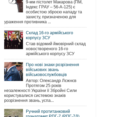
9-мм пістолет Макарова (ПМ,
Індекс ГРАУ – 56-А-125) є
особистою зброєю нападу та
захисту, призначеною для
ураження противника ...
Склад 16-го армійського
корпусу ЗСУ
Став відомий ймовірний склад
новоствореного 16-го
армійського корпусу ЗСУ
Про нові знаки розрізнення
військових звань
військовослужбовців
Автор: Олександр Лєжнєв
Протягом 25 років
незалежності України її Збройні Сили
користувалися системою знаків
розрізнення звань, успа...
Ручний протитанковий
гранатомет РПГ-7 (РПГ-7Д)