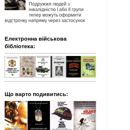
Подружжя людей з
інвалідністю І або ІІ групи
тепер можуть оформити
відстрочку напряму через застосунок
Електронна військова
бібліотека:
Що варто подивитись: