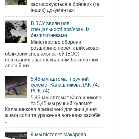
застосовуються в бойових (та
інших) документах:
В ЗСУ ввели нові
спеціальності пов'язані із
безпілотниками
Міністерство оборони
розширило перелік військово-
облікових спеціальностей (ВОС)
пов'язаних з застосуванням безпілотних
авіаційних ...
5,45-мм автомат і ручний
кулемет Калашникова (АК-74,
РПК-74)
5,45-мм автомат Калашникова
та 5,45-мм ручний кулемет
Калашникова призначені для знищення
живої сили та ураження вогневих засобів
...
9-мм пістолет Макарова