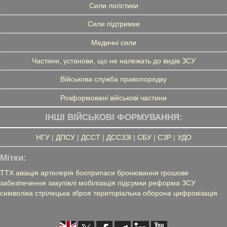
Сили логістики
Сили підтримки
Медичні сили
Частини, установи, що не належать до видів ЗСУ
Військова служба правопорядку
Розформовані військові частини
ІНШІ ВІЙСЬКОВІ ФОРМУВАННЯ:
НГУ
|
ДПСУ
|
ДССТ
|
ДССЗЗІ
|
СБУ
|
СЗР
|
УДО
Мітки:
ТТХ
авіація
артилерія
боєприпаси
бронювання
грошове
забезпечення
закупівлі
мобілізація
підсумки
реформа ЗСУ
символіка
стрілецька зброя
територіальна оборона
цифровізація