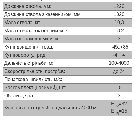
Довжина ствола, мм:
1220
Довжина ствола з казенником, мм:
1320
Маса ствола, кг:
10,3
Маса ствола з казенником, кг:
13,2
Маса осколкової міни, кг:
3
Кут підвищення, град:
+45..+85
Кут повороту, град:
-4..+4
Дальність стрільби, м:
100-4000
Скорострільність, постр/хв:
до 24
Початкова швидкість, м/с:
Боєкомплект (носимий), шт:
18
Обслуга, чол.:
3
Е
=32
пр
Кучність при стрільбі на дальність 4000 м:
Е
=15
пд