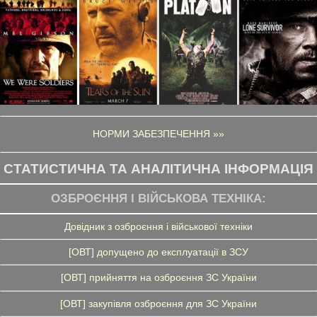
НОРМИ ЗАБЕЗПЕЧЕННЯ »»
СТАТИСТИЧНА ТА АНАЛІТИЧНА ІНФОРМАЦІЯ
ОЗБРОЄННЯ І ВІЙСЬКОВА ТЕХНІКА:
Довідник з озброєння і військової техніки
[ОВТ] допущено до експлуатації в ЗСУ
[ОВТ] прийняття на озброєння ЗС України
[ОВТ] закупівля озброєння для ЗС України