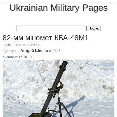
Ukrainian Military Pages
82-мм міномет КБА-48М1
неділя, 16 жовтня 2016 р.
Андрій Шинко
підготував
о
19:48
оновлено 17.10.19