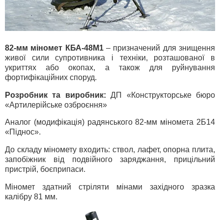
82-мм міномет КБА-48М1
– призначений для знищення
живої сили супротивника і техніки, розташованої в
укриттях або окопах, а також для руйнування
фортифікаційних споруд.
Розробник та виробник:
ДП «Конструкторське бюро
«Артилерійське озброєння»
Аналог (модифікація) радянського 82-мм міномета 2Б14
«Піднос».
До складу міномету входить: ствол, лафет, опорна плита,
запобіжник від подвійного заряджання, прицільний
пристрій, боєприпаси.
Міномет здатний стріляти мінами західного зразка
калібру 81 мм.