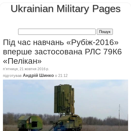
Ukrainian Military Pages
Під час навчань «Рубіж-2016»
вперше застосована РЛС 79К6
«Пелікан»
пʼятниця, 21 жовтня 2016 р.
Андрій Шинко
підготував
о
21:12