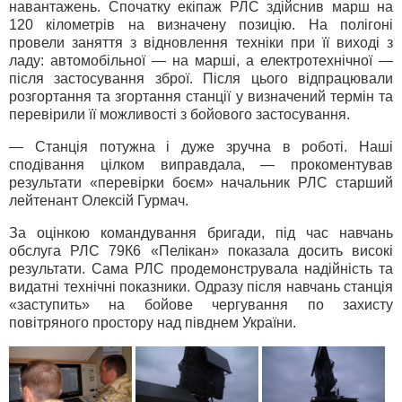
навантажень. Спочатку екіпаж РЛС здійснив марш на
120 кілометрів на визначену позицію. На полігоні
провели заняття з відновлення техніки при її виході з
ладу: автомобільної — на марші, а електротехнічної —
після застосування зброї. Після цього відпрацювали
розгортання та згортання станції у визначений термін та
перевірили її можливості з бойового застосування.
— Станція потужна і дуже зручна в роботі. Наші
сподівання цілком виправдала, — прокоментував
результати «перевірки боєм» начальник РЛС старший
лейтенант Олексій Гурмач.
За оцінкою командування бригади, під час навчань
обслуга РЛС 79К6 «Пелікан» показала досить високі
результати. Сама РЛС продемонструвала надійність та
видатні технічні показники. Одразу після навчань станція
«заступить» на бойове чергування по захисту
повітряного простору над півднем України.