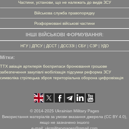
Частини, установи, що не належать до видів ЗСУ
Військова служба правопорядку
Розформовані військові частини
ІНШІ ВІЙСЬКОВІ ФОРМУВАННЯ:
НГУ
|
ДПСУ
|
ДССТ
|
ДССЗЗІ
|
СБУ
|
СЗР
|
УДО
Мітки:
ТТХ
авіація
артилерія
боєприпаси
бронювання
грошове
забезпечення
закупівлі
мобілізація
підсумки
реформа ЗСУ
символіка
стрілецька зброя
територіальна оборона
цифровізація
© 2014-2025 Ukrainian Military Pages
Використання матеріалів за умови вказання джерела (CC BY 4.0),
якщо не зазначено іншого
e-mail: ukrmilitarypages@gmail.com