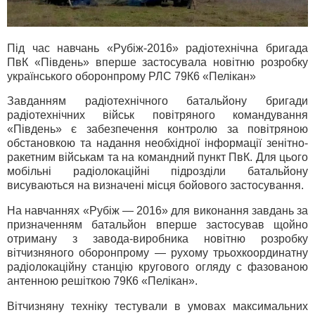
Під час навчань «Рубіж-2016» радіотехнічна бригада
ПвК «Південь» вперше застосувала новітню розробку
українського оборонпрому РЛС 79К6 «Пелікан»
Завданням радіотехнічного батальйону бригади
радіотехнічних військ повітряного командування
«Південь» є забезпечення контролю за повітряною
обстановкою та надання необхідної інформації зенітно-
ракетним військам та на командний пункт ПвК. Для цього
мобільні радіолокаційні підрозділи батальйону
висуваються на визначені місця бойового застосування.
На навчаннях «Рубіж — 2016» для виконання завдань за
призначенням батальйон вперше застосував щойно
отриману з завода-виробника новітню розробку
вітчизняного оборонпрому — рухому трьохкоординатну
радіолокаційну станцію кругового огляду с фазованою
антенною решіткою 79К6 «Пелікан».
Вітчизняну техніку тестували в умовах максимальних