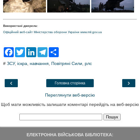
Використані джерела:
Офіційний веб-сайт Міністерства оборони України www.mil.gov.ua
F
T
L
T
S
a
w
i
e
h
c
i
n
l
a
#
ЗСУ
,
іскра
,
навчання
,
Повітряні Сили
,
рлс
e
t
k
e
r
b
t
e
g
e
o
e
d
r
o
r
I
a
‹
›
Головна сторінка
k
n
m
Переглянути веб-версію
Щоб мати можливість залишати коментарі перейдіть на веб-версію
ЕЛЕКТРОННА ВІЙСЬКОВА БІБЛІОТЕКА: