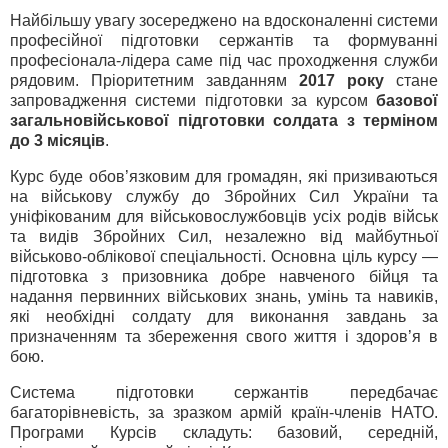
Найбільшу увагу зосереджено на вдосконаленні системи
професійної підготовки сержантів та формуванні
професіонала-лідера саме під час проходження служби
рядовим. Пріоритетним завданням
2017 року
стане
запровадження системи підготовки за курсом
базової
загальновійськової підготовки солдата з терміном
до 3 місяців
.
Курс буде обов’язковим для громадян, які призиваються
на військову службу до Збройних Сил України та
уніфікованим для військовослужбовців усіх родів військ
та видів Збройних Сил, незалежно від майбутньої
військово-облікової спеціальності. Основна ціль курсу —
підготовка з призовника добре навченого бійця та
надання первинних військових знань, умінь та навиків,
які необхідні солдату для виконання завдань за
призначенням та збереження свого життя і здоров’я в
бою.
Система підготовки сержантів передбачає
багаторівневість, за зразком армій країн-членів НАТО.
Програми Курсів складуть: базовий, середній,