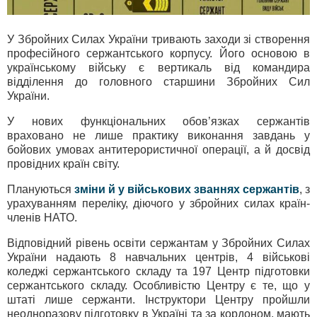
У Збройних Силах України тривають заходи зі створення
професійного сержантського корпусу. Його основою в
українському війську є вертикаль від командира
відділення до головного старшини Збройних Сил
України.
У нових функціональних обов’язках сержантів
враховано не лише практику виконання завдань у
бойових умовах антитерористичної операції, а й досвід
провідних країн світу.
Плануються
зміни й у військових званнях сержантів
, з
урахуванням переліку, діючого у збройних силах країн-
членів НАТО.
Відповідний рівень освіти сержантам у Збройних Силах
України надають 8 навчальних центрів, 4 військові
коледжі сержантського складу та 197 Центр підготовки
сержантського складу. Особливістю Центру є те, що у
штаті лише сержанти. Інструктори Центру пройшли
неодноразову підготовку в Україні та за кордоном, мають