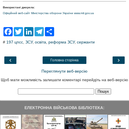
Використані джерела:
Офіційний веб-сайт Міністерства оборони України www.mil.gov.ua
F
T
L
T
S
a
w
i
e
h
c
i
n
l
a
#
197 цпсс
,
ЗСУ
,
освіта
,
реформа ЗСУ
,
сержанти
e
t
k
e
r
b
t
e
g
e
o
e
d
r
o
r
I
a
‹
›
Головна сторінка
k
n
m
Переглянути веб-версію
Щоб мати можливість залишати коментарі перейдіть на веб-версію
ЕЛЕКТРОННА ВІЙСЬКОВА БІБЛІОТЕКА: