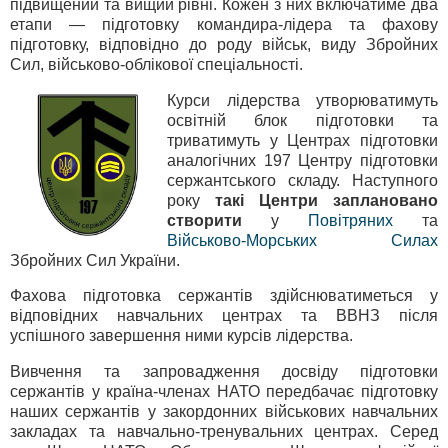
підвищений та вищий рівні. Кожен з них включатиме два
етапи — підготовку командира-лідера та фахову
підготовку, відповідно до роду військ, виду Збройних
Сил, військово-облікової спеціальності.
Курси лідерства утворюватимуть
освітній блок підготовки та
триватимуть у Центрах підготовки
аналогічних 197 Центру підготовки
сержантського складу. Наступного
року
такі Центри заплановано
створити
у
Повітряних
та
Військово-Морських Силах
Збройних Сил України.
Фахова підготовка сержантів здійснюватиметься у
відповідних навчальних центрах та ВВНЗ після
успішного завершення ними курсів лідерства.
Вивчення та запровадження досвіду підготовки
сержантів у країна-членах НАТО передбачає підготовку
наших сержантів у закордонних військових навчальних
закладах та навчально-тренувальних центрах. Серед