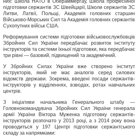
них: Школа НАТО в Обераммергау, Школа професійної
підготовки сержантів ЗС Швейцарії, Школи сержантів ЗС
Литви, Латвії, Польщі, Академія головних старшин
Військово-Морських Сил та Академія головних сержантів
Сухопутних військ США.
Реформування системи підготовки військовослужбовців
Збройних Сил України передбачає розвиток інституту
інструкторів та системи їхньої підготовки, яка передбачає
три рівні — базовий, підвищений та академічний.
У Збройних Силах України вже створено інститут
інструкторів, який не має аналогів серед силових
відомств держави. Зокрема, введені посади сержантів-
інструкторів у відділеннях, взводах, ротах навчальних
центрів.
З ініціативи начальника Генерального штабу —
Головнокомандувача Збройних Сил України генерала
армії України Віктора Муженка підготовку сержантів-
інструкторів розпочато у 2013 році, а з 2014 року вона
проводиться у 197 Центрі підготовки сержантського
складу за напрямками: