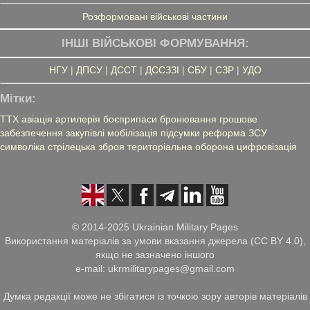
Розформовані військові частини
ІНШІ ВІЙСЬКОВІ ФОРМУВАННЯ:
НГУ
|
ДПСУ
|
ДССТ
|
ДССЗЗІ
|
СБУ
|
СЗР
|
УДО
Мітки:
ТТХ
авіація
артилерія
боєприпаси
бронювання
грошове
забезпечення
закупівлі
мобілізація
підсумки
реформа ЗСУ
символіка
стрілецька зброя
територіальна оборона
цифровізація
© 2014-2025 Ukrainian Military Pages
Використання матеріалів за умови вказання джерела (CC BY 4.0),
якщо не зазначено іншого
e-mail: ukrmilitarypages@gmail.com
Думка редакції може не збігатися із точкою зору авторів матеріалів