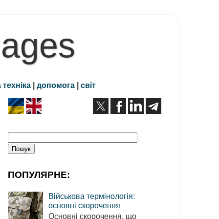
Pages
 техніка
|
допомога
|
світ
ПОПУЛЯРНЕ:
Військова термінологія:
основні скорочення
Основні скорочення, що