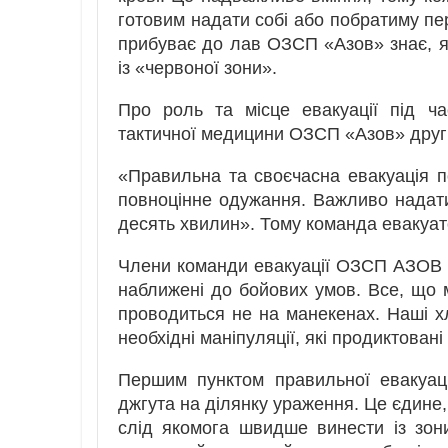
готовим надати собі або побратиму пе
прибуває до лав ОЗСП «Азов» знає, як
із «червоної зони».
Про роль та місце евакуації під ча
тактичної медицини ОЗСП «Азов» друг
«Правильна та своєчасна евакуація п
повноцінне одужання. Важливо надат
десять хвилин». Тому команда евакуат
Члени команди евакуації ОЗСП АЗОВ п
наближені до бойових умов. Все, що 
проводиться не на манекенах. Наші х
необхідні маніпуляції, які продиктовані
Першим пунктом правильної евакуац
джгута на ділянку ураження. Це єдине,
слід якомога швидше винести із зон