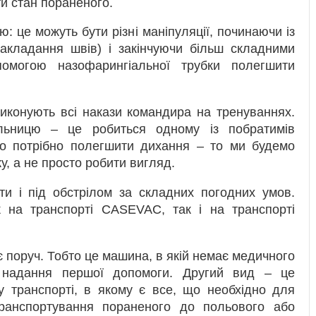
и стан пораненого.
: це можуть бути різні маніпуляції, починаючи із
акладання швів) і закінчуючи більш складними
омогою назофарингіальної трубки полегшити
виконують всі накази командира на тренуваннях.
льницю – це робиться одному із побратимів
о потрібно полегшити дихання – то ми будемо
у, а не просто робити вигляд.
ти і під обстрілом за складних погодних умов.
к на транспорті CASEVAC, так і на транспорті
є поруч. Тобто це машина, в якій немає медичного
 надання першої допомоги. Другий вид – це
у транспорті, в якому є все, що необхідно для
ранспортування пораненого до польового або