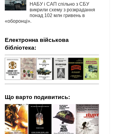
НАБУ і САП спільно з СБУ
викрили схему з розкрадання
понад 102 млн гривень в
«оборонці».
Електронна військова
бібліотека:
Що варто подивитись: