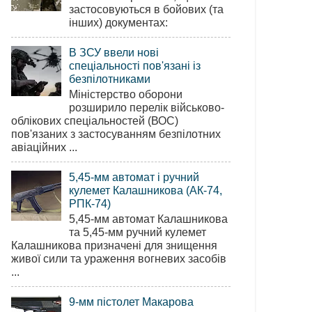
застосовуються в бойових (та
інших) документах:
В ЗСУ ввели нові
спеціальності пов'язані із
безпілотниками
Міністерство оборони
розширило перелік військово-
облікових спеціальностей (ВОС)
пов'язаних з застосуванням безпілотних
авіаційних ...
5,45-мм автомат і ручний
кулемет Калашникова (АК-74,
РПК-74)
5,45-мм автомат Калашникова
та 5,45-мм ручний кулемет
Калашникова призначені для знищення
живої сили та ураження вогневих засобів
...
9-мм пістолет Макарова