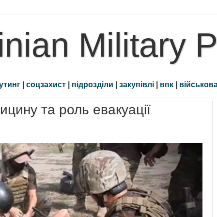
inian Military 
утинг
|
соцзахист
|
підрозділи
|
закупівлі
|
впк
|
військова
ицину та роль евакуації