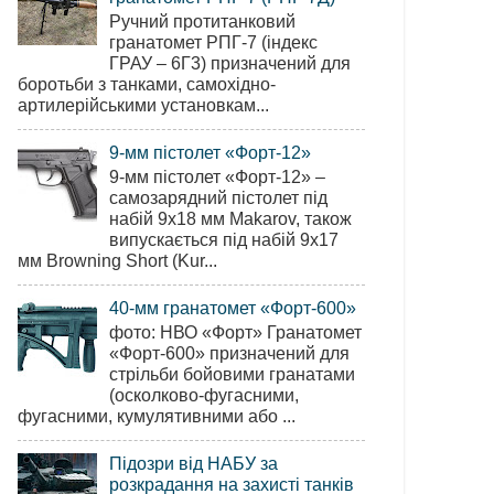
Ручний протитанковий
гранатомет РПГ-7 (індекс
ГРАУ – 6Г3) призначений для
боротьби з танками, самохідно-
артилерійськими установкам...
9-мм пістолет «Форт-12»
9-мм пістолет «Форт-12» –
самозарядний пістолет під
набій 9х18 мм Makarov, також
випускається під набій 9х17
мм Browning Short (Kur...
40-мм гранатомет «Форт-600»
фото: НВО «Форт» Гранатомет
«Форт-600» призначений для
стрільби бойовими гранатами
(осколково-фугасними,
фугасними, кумулятивними або ...
Підозри від НАБУ за
розкрадання на захисті танків