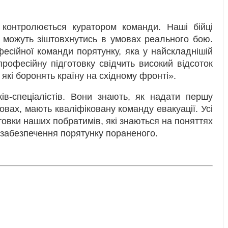
 контролюється куратором команди. Наші бійці
 можуть зіштовхнутись в умовах реального бою.
есійної команди порятунку, яка у найскладнішій
професійну підготовку свідчить високий відсоток
кі боронять країну на східному фронті».
в-спеціалістів. Вони знають, як надати першу
овах, мають кваліфіковану команду евакуації. Усі
отовки наших побратимів, які знаються на поняттях
 забезпечення порятунку пораненого.