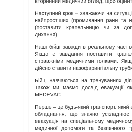
вторинний медичний огляд, щоб оцінит
Наступний крок – зважаючи на ситуацію
найпростіших (промивання рани та н
(поставити крапельницю чи за доп
дихання).
Наші бійці завжди в реальному часі 
Якщо є завдання поставити крапе
справжніми медичними голками. Якщ
дійсно ставити назофарингіальну трубк
Бійці навчаються на тренуваннях дія
Також ми маємо досвід евакуації я
MEDEVAC.
Перше – це будь-який транспорт, який 
обладнання, що значно ускладнює
евакуація на спеціальному медичном
медичної допомоги та безпечного т