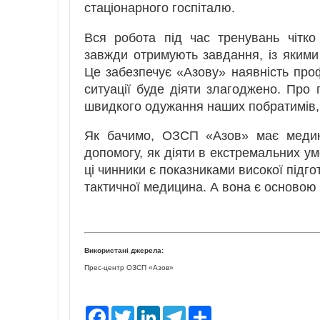
стаціонарного госпіталю.
Вся робота під час тренувань чітко
завжди отримують завдання, із якими
Це забезпечує «Азову» наявність проф
ситуації буде діяти злагоджено. Про 
швидкого одужання наших побратимів, я
Як бачимо, ОЗСП «Азов» має медикі
допомогу, як діяти в екстремальних ум
ці чинники є показниками високої підг
тактичної медицина. А вона є основою
Використані джерела:
Прес-центр ОЗСП «Азов»
F
T
L
T
S