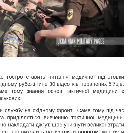
же гостро ставить питання медичної підготовки
ідному рубежі гине 30 відсотків поранених бійців.
ме тому знання основ тактичної медицини є
йськових.
 службу на східному фронті. Саме тому під час
га приділяється вивченню тактичної медицини.
ьно накладати джгут, щоб уникнути великої втрати
ен, хто виходить на зустріч із ворогом, має бути