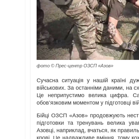
фото © Прес-центр ОЗСП «Азов»
Сучасна ситуація у нашій країні ду
військових. За останніми даними, на сх
Це неприпустимо велика цифра. Са
обов’язковим моментом у підготовці ві
Бійці ОЗСП «Азов» продовжують нести
підготовки та тренувань велика ува
Азовці, наприклад, вчаться, як правил
крові. Це надважливе вміння, тому кож