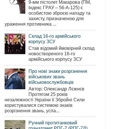
9-мм пістолет Макарова (ПМ,
Індекс ГРАУ – 56-А-125) є
особистою зброєю нападу та
захисту, призначеною для
ураження противника ...
Склад 16-го армійського
корпусу ЗСУ
Став відомий ймовірний склад
новоствореного 16-го
армійського корпусу ЗСУ
Про нові знаки розрізнення
військових звань
військовослужбовців
Автор: Олександр Лєжнєв
Протягом 25 років
незалежності України її Збройні Сили
користувалися системою знаків
розрізнення звань, успа...
Ручний протитанковий
гранатомет РПГ-7 (РПГ-7Д)