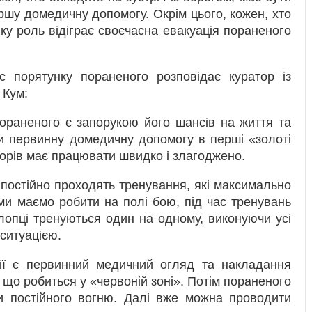
ршу домедичну допомогу. Окрім цього, кожен, хто
у роль відіграє своєчасна евакуація пораненого
с порятунку пораненого розповідає куратор із
 Кум:
ораненого є запорукою його шансів на життя та
и первинну домедичну допомогу в перші «золоті
орів має працювати швидко і злагоджено.
остійно проходять тренування, які максимально
ми маємо робити на полі бою, під час тренувань
лопці тренуються один на одному, виконуючи усі
 ситуацією.
ії є первинний медичний огляд та накладання
 що робиться у «червоній зоні». Потім пораненого
и постійного вогню. Далі вже можна проводити