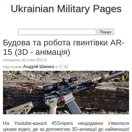
Ukrainian Military Pages
Будова та робота гвинтівки AR-
15 (3D - анімація)
понеділок, 30 січня 2017 р.
Андрій Шинко
підготував
о
17:42
На Youtube-каналі 45Snipers нещодавно з'явилося
цікаве відео, де за допомогою 3D-анімації до найменшої