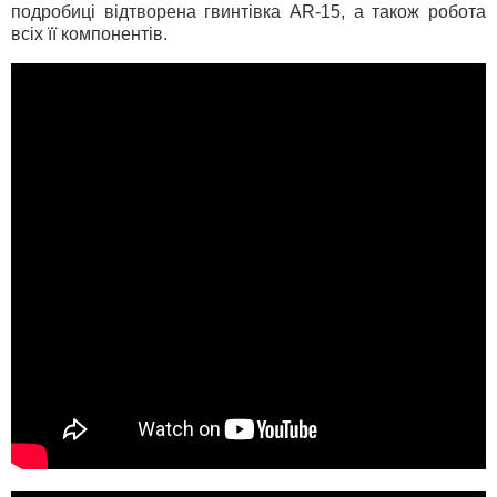
подробиці відтворена гвинтівка AR-15, а також робота
всіх її компонентів.