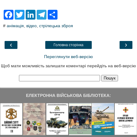
F
T
L
T
S
a
w
i
e
h
c
i
n
l
a
#
анімація
,
відео
,
стрілецька зброя
e
t
k
e
r
b
t
e
g
e
o
e
d
r
o
r
I
a
‹
›
Головна сторінка
k
n
m
Переглянути веб-версію
Щоб мати можливість залишати коментарі перейдіть на веб-версію
ЕЛЕКТРОННА ВІЙСЬКОВА БІБЛІОТЕКА: