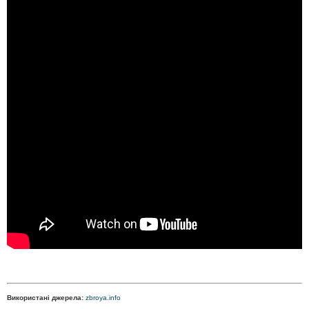
Використані джерела:
zbroya.info