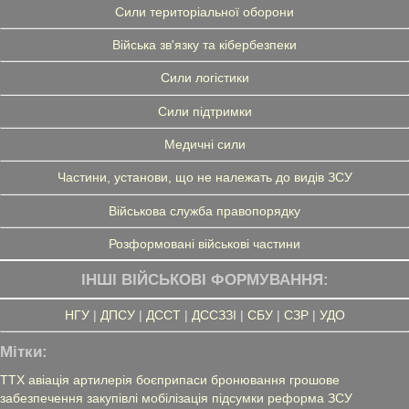
Сили територіальної оборони
Війська зв'язку та кібербезпеки
Сили логістики
Сили підтримки
Медичні сили
Частини, установи, що не належать до видів ЗСУ
Військова служба правопорядку
Розформовані військові частини
ІНШІ ВІЙСЬКОВІ ФОРМУВАННЯ:
НГУ
|
ДПСУ
|
ДССТ
|
ДССЗЗІ
|
СБУ
|
СЗР
|
УДО
Мітки:
ТТХ
авіація
артилерія
боєприпаси
бронювання
грошове
забезпечення
закупівлі
мобілізація
підсумки
реформа ЗСУ