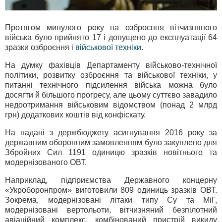
Протягом минулого року на озброєння вітчизняного
війська було прийнято 17 і допущено до експлуатації 64
зразки озброєння і
військової техніки
.
На думку фахівців Департаменту військово-технічної
політики, розвитку озброєння та військової техніки, у
питанні технічного підсилення війська можна було
досягти й більшого прогресу, але цьому суттєво завадило
недоотримання військовим відомством (понад 2 млрд
грн) додаткових коштів від конфіскату.
На надані з держбюджету асигнування 2016 року за
державним оборонним замовленням було закуплено для
Збройних Сил 1191 одиницю зразків новітнього та
модернізованого ОВТ.
Наприклад, підприємства Державного концерну
«Укроборонпром» виготовили 809 одиниць зразків ОВТ.
Зокрема, модернізовані літаки типу Су та МіГ,
модернізовані вертольоти, вітчизняний безпілотний
авіаційний комплекс, комбінований пристрій викиду