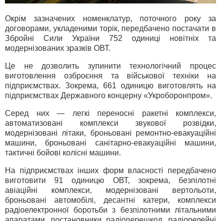
Окрім зазначених номенклатур, поточного року за
договорами, укладеними торік, передбачено постачати в
Збройні Сили України 752 одиниці новітніх та
модернізованих зразків ОВТ.
Це не дозволить зупинити технологічний процес
виготовлення озброєння та військової техніки на
підприємствах. Зокрема, 661 одиницю виготовлять на
підприємствах Державного концерну «Укроборонпром».
Серед них — легкі переносні ракетні комплекси,
автоматизовані комплекси звукової розвідки,
модернізовані літаки, броньовані ремонтно-евакуаційні
машини, броньовані санітарно-евакуаційні машини,
тактичні бойові колісні машини.
На підприємствах інших форм власності передбачено
виготовити 91 одиницю ОВТ, зокрема, безпілотні
авіаційні комплекси, модернізовані вертольоти,
броньовані автомобілі, десантні катери, комплекси
радіоелектронної боротьби з безпілотними літальними
апаратами, постановники радіоперешкод, радіорелейні