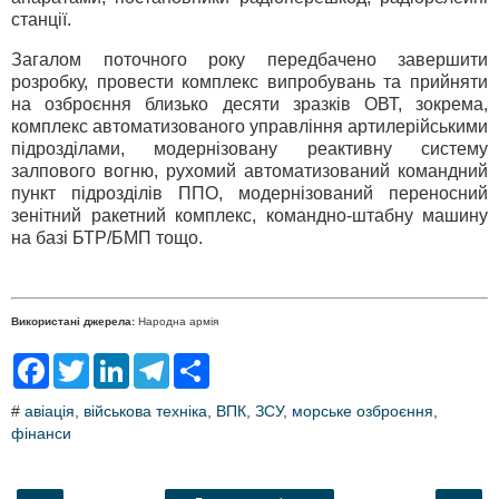
станції.
Загалом поточного року передбачено завершити
розробку, провести комплекс випробувань та прийняти
на озброєння близько десяти зразків ОВТ, зокрема,
комплекс автоматизованого управління артилерійськими
підрозділами, модернізовану реактивну систему
залпового вогню, рухомий автоматизований командний
пункт підрозділів ППО, модернізований переносний
зенітний ракетний комплекс, командно-штабну машину
на базі БТР/БМП тощо.
Використані джерела:
Народна армія
F
T
L
T
S
a
w
i
e
h
c
i
n
l
a
#
авіація
,
військова техніка
,
ВПК
,
ЗСУ
,
морське озброєння
,
e
t
k
e
r
фінанси
b
t
e
g
e
o
e
d
r
o
r
I
a
k
n
m