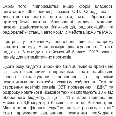
Окрім того, підприємства інших форм власності
виготовили 382 одиниці зразків ОВТ. Серед них —
десантно-транспортні вертольоти, малі броньовані
артилерійські катери, броньовані медичні машини,
наземні радіолокатори ближньої дії, радіолокаційні та
радіорелейні станції, автомобілі сімейства КрАЗ та МАЗ.
Прогрес у технічному оновленні війська напряму
залежить передусім від розмірів фінансування цієї статті
видатків. З огляду на військовий бюджет 2017 року є
привід для оптимістичних прогнозів.
Цього року видатки Збройних Сил збільшено практично
за всіма основними напрямками. Проте найбільше
зросло фінансування порівняно з торішніми
показниками на потреби розвитку озброєння. Тож на
створення новітніх зразків ОВТ, проведення НДДКР та
розробку новітньої військової техніки спрямують 18% від
оборонного бюджету, а це — 11,7 млрд гривень, що
майже на 3,6 млрд грн більше, ніж торік. Важливо, що
Міністерство фінансів України під час розрахунків цієї
статті врахувало заплановані показники необхідного