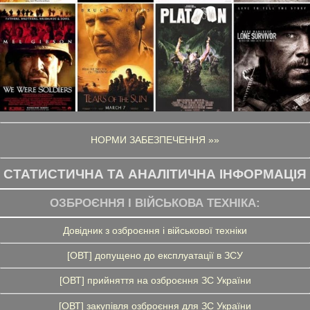
НОРМИ ЗАБЕЗПЕЧЕННЯ »»
СТАТИСТИЧНА ТА АНАЛІТИЧНА ІНФОРМАЦІЯ
ОЗБРОЄННЯ І ВІЙСЬКОВА ТЕХНІКА:
Довідник з озброєння і військової техніки
[ОВТ] допущено до експлуатації в ЗСУ
[ОВТ] прийняття на озброєння ЗС України
[ОВТ] закупівля озброєння для ЗС України