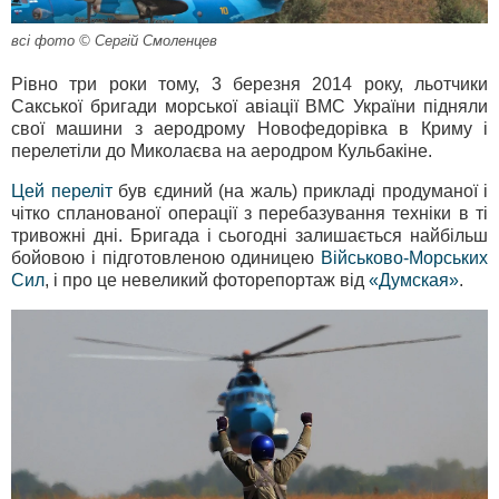
всі фото © Сергій Смоленцев
Рівно три роки тому, 3 березня 2014 року, льотчики
Сакської бригади морської авіації ВМС України підняли
свої машини з аеродрому Новофедорівка в Криму і
перелетіли до Миколаєва на аеродром Кульбакіне.
Цей переліт
був єдиний (на жаль) прикладі продуманої і
чітко спланованої операції з перебазування техніки в ті
тривожні дні. Бригада і сьогодні залишається найбільш
бойовою і підготовленою одиницею
Військово-Морських
Сил
, і про це невеликий фоторепортаж від
«Думская»
.