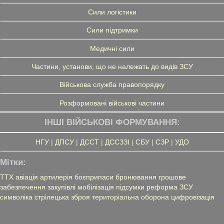
Сили логістики
Сили підтримки
Медичні сили
Частини, установи, що не належать до видів ЗСУ
Військова служба правопорядку
Розформовані військові частини
ІНШІ ВІЙСЬКОВІ ФОРМУВАННЯ:
НГУ
|
ДПСУ
|
ДССТ
|
ДССЗЗІ
|
СБУ
|
СЗР
|
УДО
Мітки:
ТТХ
авіація
артилерія
боєприпаси
бронювання
грошове
забезпечення
закупівлі
мобілізація
підсумки
реформа ЗСУ
символіка
стрілецька зброя
територіальна оборона
цифровізація