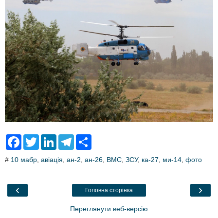
F
T
L
T
S
a
w
i
e
h
c
i
n
l
a
#
10 мабр
,
авіація
,
ан-2
,
ан-26
,
ВМС
,
ЗСУ
,
ка-27
,
ми-14
,
фото
e
t
k
e
r
b
t
e
g
e
o
e
d
r
o
r
I
a
‹
›
Головна сторінка
k
n
m
Переглянути веб-версію