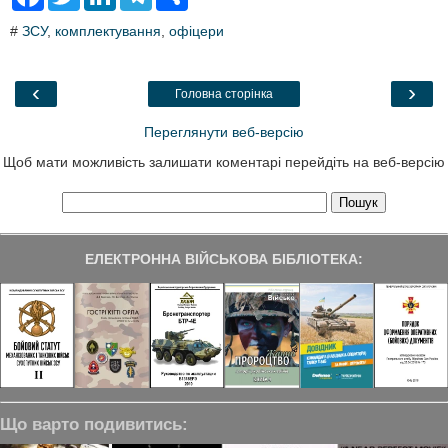
a
w
i
e
h
c
i
n
l
a
#
ЗСУ
,
комплектування
,
офіцери
e
t
k
e
r
b
t
e
g
e
o
e
d
r
o
r
I
a
‹
›
Головна сторінка
k
n
m
Переглянути веб-версію
Щоб мати можливість залишати коментарі перейдіть на веб-версію
ЕЛЕКТРОННА ВІЙСЬКОВА БІБЛІОТЕКА:
Що варто подивитись: