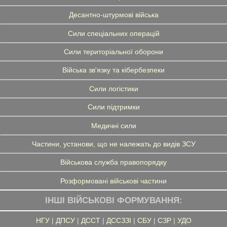
Десантно-штурмові війська
Сили спеціальних операцій
Сили територіальної оборони
Війська зв'язку та кібербезпеки
Сили логістики
Сили підтримки
Медичні сили
Частини, установи, що не належать до видів ЗСУ
Військова служба правопорядку
Розформовані військові частини
ІНШІ ВІЙСЬКОВІ ФОРМУВАННЯ:
НГУ
|
ДПСУ
|
ДССТ
|
ДССЗЗІ
|
СБУ
|
СЗР
|
УДО