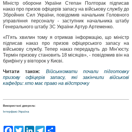
Міністр оборони України Степан Полторак підписав
наказ про призов офіцерів запасу на військову службу до
Збройних Cил України, повідомив начальник Головного
управління персоналу - заступник начальника штабу
Генерального штабу ЗС України Артур Артеменко.
«П'ять хвилин тому я отримав інформацію, що міністр
підписав наказ про призов офіцерського запасу на
військову службу. Тепер наказ передадуть до Мін’юсту.
Термін призову становить 18 місяців», - повідомив він на
брифінгу у вівторок у Києві.
Читати також:
Військкомати почали підготовку
призову офіцерів запасу, які закінчили військові
кафедри: хто має право на відстрочку
Використані джерела:
Інтерфакс-Україна
F
T
L
T
S