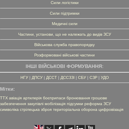
Сили логістики
Сили підтримки
Медичні сили
Частини, установи, що не належать до видів ЗСУ
Військова служба правопорядку
Розформовані військові частини
ІНШІ ВІЙСЬКОВІ ФОРМУВАННЯ:
НГУ
|
ДПСУ
|
ДССТ
|
ДССЗЗІ
|
СБУ
|
СЗР
|
УДО
Мітки:
ТТХ
авіація
артилерія
боєприпаси
бронювання
грошове
забезпечення
закупівлі
мобілізація
підсумки
реформа ЗСУ
символіка
стрілецька зброя
територіальна оборона
цифровізація