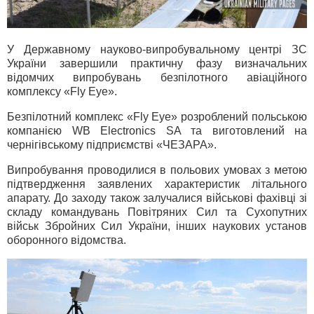
У Державному науково-випробувальному центрі ЗC
України завершили практичну фазу визначальних
відомчих випробувань безпілотного авіаційного
комплексу «Fly Eye».
Безпілотний комплекс «Fly Eye» розроблений польською
компанією WB Electronics SA та виготовлений на
чернігівському підприємстві «ЧЕЗАРА».
Випробування проводилися в польових умовах з метою
підтвердження заявлених характеристик літального
апарату. До заходу також залучалися військові фахівці зі
складу командувань Повітряних Сил та Сухопутних
військ Збройних Сил України, інших наукових установ
оборонного відомства.