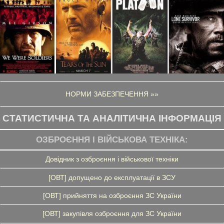
НОРМИ ЗАБЕЗПЕЧЕННЯ »»
СТАТИСТИЧНА ТА АНАЛІТИЧНА ІНФОРМАЦІЯ
ОЗБРОЄННЯ І ВІЙСЬКОВА ТЕХНІКА:
Довідник з озброєння і військової техніки
[ОВТ] допущено до експлуатації в ЗСУ
[ОВТ] прийняття на озброєння ЗС України
[ОВТ] закупівля озброєння для ЗС України