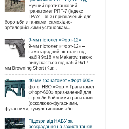
Ручний протитанковий
гранатомет РПГ-7 (індекс
ГРАУ – 6Г3) призначений для
боротьби з танками, самохідно-
артилерійськими установкам...
9-мм пістолет «Форт-12»
9-мм пістолет «Форт-12» –
самозарядний пістолет під
набій 9х18 мм Makarov, також
випускається під набій 9х17
мм Browning Short (Kur...
40-мм гранатомет «Форт-600»
фото: НВО «Форт» Гранатомет
«Форт-600» призначений для
стрільби бойовими гранатами
(осколково-фугасними,
фугасними, кумулятивними або ...
Підозри від НАБУ за
розкрадання на захисті танків