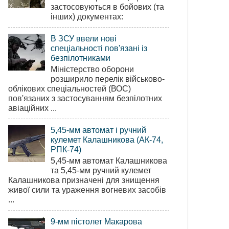
застосовуються в бойових (та
інших) документах:
В ЗСУ ввели нові
спеціальності пов'язані із
безпілотниками
Міністерство оборони
розширило перелік військово-
облікових спеціальностей (ВОС)
пов'язаних з застосуванням безпілотних
авіаційних ...
5,45-мм автомат і ручний
кулемет Калашникова (АК-74,
РПК-74)
5,45-мм автомат Калашникова
та 5,45-мм ручний кулемет
Калашникова призначені для знищення
живої сили та ураження вогневих засобів
...
9-мм пістолет Макарова