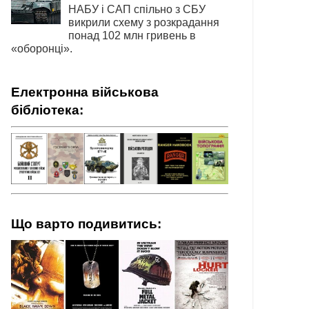
НАБУ і САП спільно з СБУ
викрили схему з розкрадання
понад 102 млн гривень в
«оборонці».
Електронна військова
бібліотека:
Що варто подивитись: