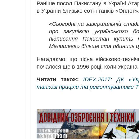
Раніше посол Пакистану в Україні Ата
в України близько сотні танків «Оплот»
«Сьогодні на завершальній стад
про закупівлю українського 
підписання Пакистан купить н
Малишева» більше ста одиниць ціє
Нагадаємо, що тісна військово-техні
почалося ще в 1996 році, коли Україна
Читати також:
IDEX-2017: ДК «У
танкові приціли та ремонтуватиме 