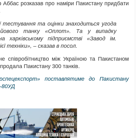
р Аббас розказав про наміри Пакистану придбати
.
ії тестування та оцінки знаходиться угода
бойового танку «Оплот». Та у випадку
а харківському підприємстві «Завод ім.
ї техніки», – сказав в посол.
чне співробітництво між Україною та Пакистаном
 продала Пакистану 300 танків.
крспецекспорт» поставлятиме до Пакистану
Т-80УД