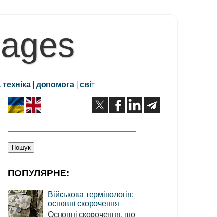
Pages
 техніка
|
допомога
|
світ
ПОПУЛЯРНЕ:
Військова термінологія:
основні скорочення
Основні скорочення, що