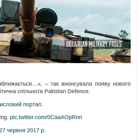
наближається…», – так анонсувала появу нового
ітична спільнота Pakistan Defence.
исловий портал
.
ing.
pic.twitter.com/0CaaAOpRnn
27 червня 2017 р.