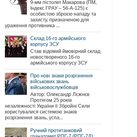
9-мм пістолет Макарова (ПМ,
Індекс ГРАУ – 56-А-125) є
особистою зброєю нападу та
захисту, призначеною для
ураження противника ...
Склад 16-го армійського
корпусу ЗСУ
Став відомий ймовірний склад
новоствореного 16-го
армійського корпусу ЗСУ
Про нові знаки розрізнення
військових звань
військовослужбовців
Автор: Олександр Лєжнєв
Протягом 25 років
незалежності України її Збройні Сили
користувалися системою знаків
розрізнення звань, успа...
Ручний протитанковий
гранатомет РПГ-7 (РПГ-7Д)