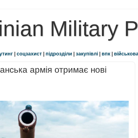
inian Military 
утинг
|
соцзахист
|
підрозділи
|
закупівлі
|
впк
|
військова
танська армія отримає нові