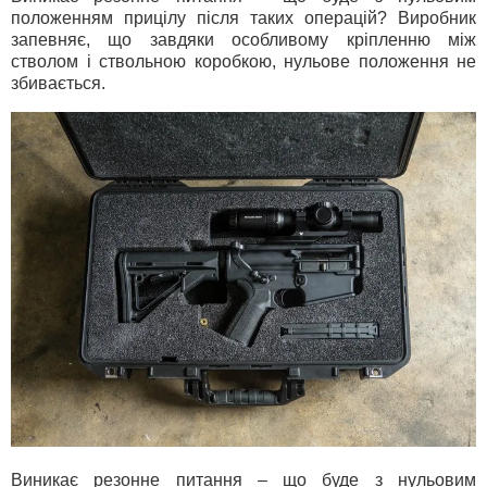
положенням прицілу після таких операцій? Виробник
запевняє, що завдяки особливому кріпленню між
стволом і ствольною коробкою, нульове положення не
збивається.
Виникає резонне питання – що буде з нульовим