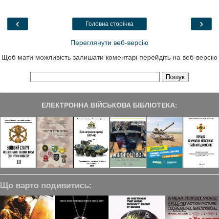
b
t
e
g
e
o
e
d
r
o
r
I
a
‹
›
Головна сторінка
k
n
m
Переглянути веб-версію
Щоб мати можливість залишати коментарі перейдіть на веб-версію
ЕЛЕКТРОННА ВІЙСЬКОВА БІБЛІОТЕКА:
Що варто подивитись: