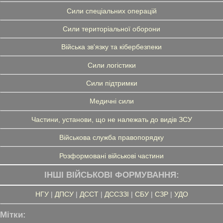
Сили спеціальних операцій
Сили територіальної оборони
Війська зв'язку та кібербезпеки
Сили логістики
Сили підтримки
Медичні сили
Частини, установи, що не належать до видів ЗСУ
Військова служба правопорядку
Розформовані військові частини
ІНШІ ВІЙСЬКОВІ ФОРМУВАННЯ:
НГУ
|
ДПСУ
|
ДССТ
|
ДССЗЗІ
|
СБУ
|
СЗР
|
УДО
Мітки: