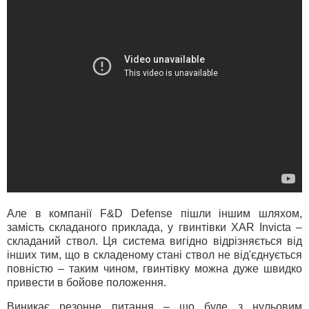
Але в компанії F&D Defense пішли іншим шляхом,
замість складаного приклада, у гвинтівки XAR Invicta –
складаний ствол. Ця система вигідно відрізняється від
інших тим, що в складеному стані ствол не від'єднується
повністю – таким чином, гвинтівку можна дуже швидко
привести в бойове положення.
Виникає резонне питання – що буде з нульовим