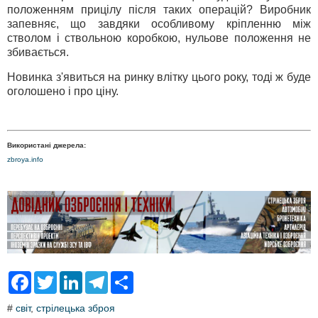
положенням прицілу після таких операцій? Виробник
запевняє, що завдяки особливому кріпленню між
стволом і ствольною коробкою, нульове положення не
збивається.
Новинка з'явиться на ринку влітку цього року, тоді ж буде
оголошено і про ціну.
Використані джерела:
zbroya.info
F
T
L
T
S
a
w
i
e
h
c
i
n
l
a
#
світ
,
стрілецька зброя
e
t
k
e
r