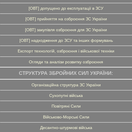
[ОВТ] допущено до експлуатації в ЗСУ
[ОВТ] прийняття на озброєння ЗС України
[ОВТ] закупівля озброєння для ЗС України
[ОВТ] надходження до ЗСУ та інших формувань
Експорт технологій, озброєння і військової техніки
Огляди та аналізи розвитку озброєння
СТРУКТУРА ЗБРОЙНИХ СИЛ УКРАЇНИ:
Організаційна структура ЗС України
Сухопутні війська
Повітряні Сили
Військово-Морські Сили
Десантно-штурмові війська