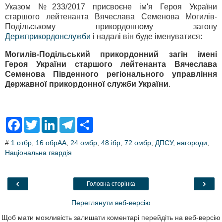
Указом №233/2017 присвоєне ім'я Героя України
старшого лейтенанта Вячеслава Семенова Могилів-
Подільському прикордонному загону
Держприкордонслужби
і надалі він буде іменуватися:
Могилів-Подільський прикордонний загін імені
Героя України старшого лейтенанта Вячеслава
Семенова Південного регіонального управління
Державної прикордонної служби України
.
F
T
L
T
S
a
w
i
e
h
c
i
n
l
a
#
1 отбр
,
16 обрАА
,
24 омбр
,
48 iбр
,
72 омбр
,
ДПСУ
,
нагороди
,
e
t
k
e
r
Національна гвардія
b
t
e
g
e
o
e
d
r
o
r
I
a
k
n
m
‹
›
Головна сторінка
Переглянути веб-версію
Щоб мати можливість залишати коментарі перейдіть на веб-версію