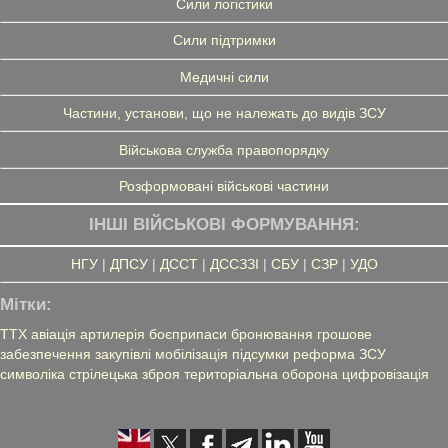
Сили логістики
Сили підтримки
Медичні сили
Частини, установи, що не належать до видів ЗСУ
Військова служба правопорядку
Розформовані військові частини
ІНШІ ВІЙСЬКОВІ ФОРМУВАННЯ:
НГУ
|
ДПСУ
|
ДССТ
|
ДССЗЗІ
|
СБУ
|
СЗР
|
УДО
Мітки:
ТТХ
авіація
артилерія
боєприпаси
бронювання
грошове
забезпечення
закупівлі
мобілізація
підсумки
реформа ЗСУ
символіка
стрілецька зброя
територіальна оборона
цифровізація