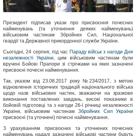
Президент підписав укази про присвоєння почесних
найменувань (та уточнення деяких найменувань)
військовим частинам Збройних Сил, Національної
гвардії та Державної прикордонної служби України.
Сьогодні, 24 серпня, під час
Параду військ з нагоди Дня
незалежності України
, цим військовим частинам були
вручені Бойові Прапори зі стрічками на яких зазначені
присвоєні почесні найменування.
Так, указом від 23.08.2017 року №234/2017, з метою
відновлення історичних традицій національного війська
щодо назв військових частин, зважаючи на зразкове
виконання поставлених завдань, високі показники в
бойовій підготовці та з нагоди 26-ї річниці незалежності
України, військовим частинам
Збройних Сил України
присвоєні (та уточнені) почесні найменування.
З урахуванням присвоєних та уточнених почесних
найменувань надалі зазначені військові частини будуть