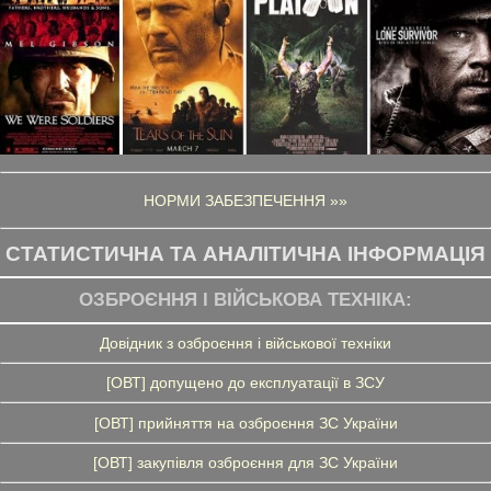
НОРМИ ЗАБЕЗПЕЧЕННЯ »»
СТАТИСТИЧНА ТА АНАЛІТИЧНА ІНФОРМАЦІЯ
ОЗБРОЄННЯ І ВІЙСЬКОВА ТЕХНІКА:
Довідник з озброєння і військової техніки
[ОВТ] допущено до експлуатації в ЗСУ
[ОВТ] прийняття на озброєння ЗС України
[ОВТ] закупівля озброєння для ЗС України