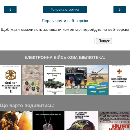
o
e
d
r
o
r
I
a
‹
›
Головна сторінка
k
n
m
Переглянути веб-версію
Щоб мати можливість залишати коментарі перейдіть на веб-версію
ЕЛЕКТРОННА ВІЙСЬКОВА БІБЛІОТЕКА:
Що варто подивитись: