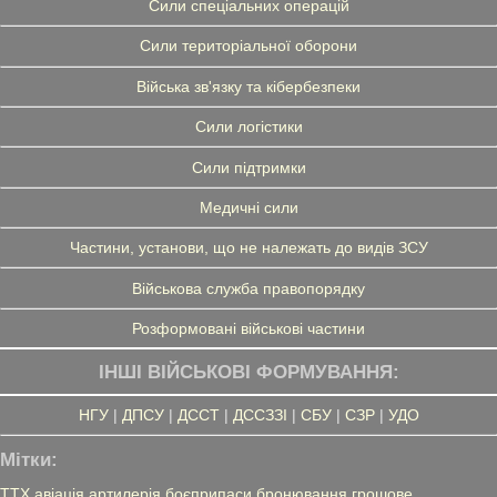
Сили спеціальних операцій
Сили територіальної оборони
Війська зв'язку та кібербезпеки
Сили логістики
Сили підтримки
Медичні сили
Частини, установи, що не належать до видів ЗСУ
Військова служба правопорядку
Розформовані військові частини
ІНШІ ВІЙСЬКОВІ ФОРМУВАННЯ:
НГУ
|
ДПСУ
|
ДССТ
|
ДССЗЗІ
|
СБУ
|
СЗР
|
УДО
Мітки:
ТТХ
авіація
артилерія
боєприпаси
бронювання
грошове