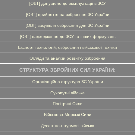
[ОВТ] допущено до експлуатації в ЗСУ
[ОВТ] прийняття на озброєння ЗС України
[ОВТ] закупівля озброєння для ЗС України
[ОВТ] надходження до ЗСУ та інших формувань
Експорт технологій, озброєння і військової техніки
Огляди та аналізи розвитку озброєння
СТРУКТУРА ЗБРОЙНИХ СИЛ УКРАЇНИ:
Організаційна структура ЗС України
Сухопутні війська
Повітряні Сили
Військово-Морські Сили
Десантно-штурмові війська