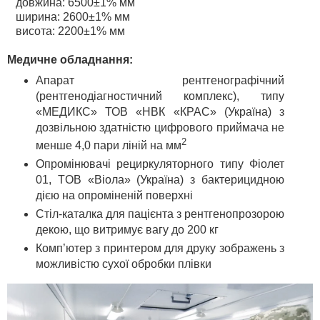
довжина: 6500±1% мм
ширина: 2600±1% мм
висота: 2200±1% мм
Медичне обладнання:
Апарат рентгенографічний
(рентгенодіагностичний комплекс), типу
«МЕДИКС» ТОВ «НВК «КРАС» (Україна) з
дозвільною здатністю цифрового приймача не
2
менше 4,0 пари ліній на мм
Опромінювачі рециркуляторного типу Фіолет
01, TOB «Віола» (Україна) з бактерицидною
дією на опроміненій поверхні
Стіл-каталка для пацієнта з рентгенопрозорою
декою, що витримує вагу до 200 кг
Комп’ютер з принтером для друку зображень з
можливістю сухої обробки плівки