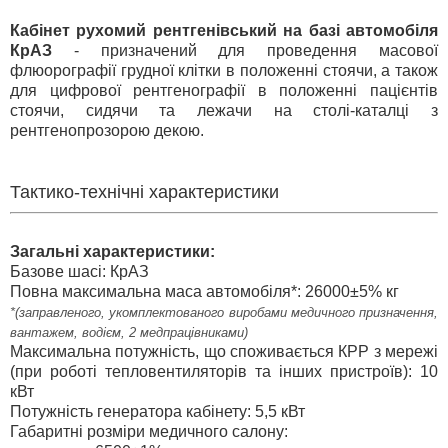
Кабінет рухомий рентгенівський на базі автомобіля
КрАЗ
- призначений для проведення масової
флюорографії грудної клітки в положенні стоячи, а також
для цифрової рентгенографії в положенні пацієнтів
стоячи, сидячи та лежачи на столі-каталці з
рентгенопрозорою декою.
Тактико-технічні характеристики
Загальні характеристики:
Базове шасі: КрАЗ
Повна максимальна маса автомобіля*: 26000±5% кг
*(заправленого, укомплектованого виробами медичного призначення,
вантажем, водієм, 2 медпрацівниками)
Максимальна потужність, що споживається КРР з мережі
(при роботі тепловентиляторів та інших пристроїв): 10
кВт
Потужність генератора кабінету: 5,5 кВт
Габаритні розміри медичного салону: