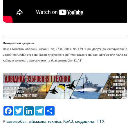
Використані джерела:
Наказ Міністра оборони України від 27.03.2017 № 179 "Про допуск до експлуатації в
Збройних Силах України кабінету рухомого рентгенівського на базі автомобіля КрАЗ та
кабінету рухомого хірургічного на базі автомобіля КрАЗ"
F
T
L
T
S
a
w
i
e
h
c
i
n
l
a
#
автомобілі
,
військова техніка
,
КрАЗ
,
медицина
,
ТТХ
e
t
k
e
r
b
t
e
g
e