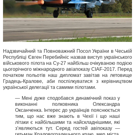
Надзвичайний та Повноважний Посол України в Чеській
Республіці Євген Перебийніс назвав виступ українського
військового пілота на Су-27 найбільш очікуваною подією
цьогорічного міжнародного авіапоказу CIAF-2017. Перед
початком польотів наш дипломат завітав на летовище
Градець-Кралове, аби поспілкуватися з керівництвом
української делегації та самими пілотами.
— Мені дуже сподобався динамічний показ у
виконанні полковника Олександра
Оксанченка. Інтерес до українців пояснюється
тим, що нас вже знають в Чехії і що наші
літаки є найбільшими та найскладнішими, які
з’являються тут. Серед гостей авіпоказу —
гетьман Краловоградецького краю, мер міста,