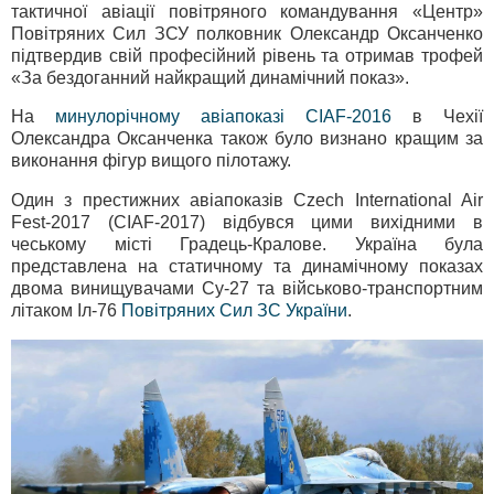
тактичної авіації повітряного командування «Центр»
Повітряних Сил ЗСУ полковник Олександр Оксанченко
підтвердив свій професійний рівень та отримав трофей
«За бездоганний найкращий динамічний показ».
На
минулорічному авіапоказі CIAF-2016
в Чехії
Олександра Оксанченка також було визнано кращим за
виконання фігур вищого пілотажу.
Один з престижних авіапоказів Czech International Air
Fest-2017 (CIAF-2017) відбувся цими вихідними в
чеському місті Градець-Кралове. Україна була
представлена на статичному та динамічному показах
двома винищувачами Су-27 та військово-транспортним
літаком Іл-76
Повітряних Сил ЗС України
.