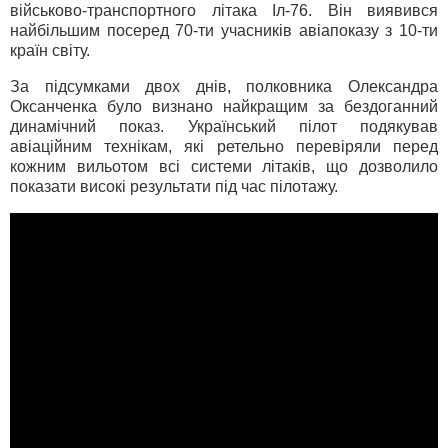
військово-транспортного літака Іл-76. Він виявився
найбільшим посеред 70-ти учасників авіапоказу з 10-ти
країн світу.
За підсумками двох днів, полковника Олександра
Оксанченка було визнано найкращим за бездоганний
динамічний показ. Український пілот подякував
авіаційним технікам, які ретельно перевіряли перед
кожним вильотом всі системи літаків, що дозволило
показати високі результати під час пілотажу.