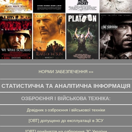
НОРМИ ЗАБЕЗПЕЧЕННЯ »»
СТАТИСТИЧНА ТА АНАЛІТИЧНА ІНФОРМАЦІЯ
ОЗБРОЄННЯ І ВІЙСЬКОВА ТЕХНІКА:
Довідник з озброєння і військової техніки
[ОВТ] допущено до експлуатації в ЗСУ
[ОВТ] прийняття на озброєння ЗС України