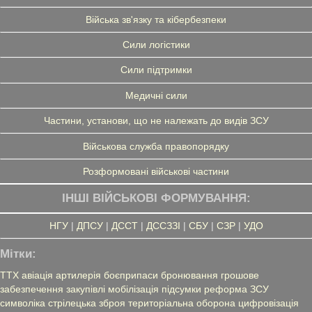
Війська зв'язку та кібербезпеки
Сили логістики
Сили підтримки
Медичні сили
Частини, установи, що не належать до видів ЗСУ
Військова служба правопорядку
Розформовані військові частини
ІНШІ ВІЙСЬКОВІ ФОРМУВАННЯ:
НГУ
|
ДПСУ
|
ДССТ
|
ДССЗЗІ
|
СБУ
|
СЗР
|
УДО
Мітки:
ТТХ
авіація
артилерія
боєприпаси
бронювання
грошове
забезпечення
закупівлі
мобілізація
підсумки
реформа ЗСУ
символіка
стрілецька зброя
територіальна оборона
цифровізація