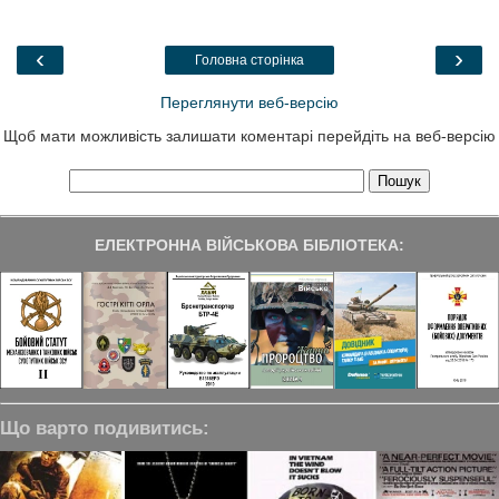
o
e
d
r
o
r
I
a
k
n
m
‹
›
Головна сторінка
Переглянути веб-версію
Щоб мати можливість залишати коментарі перейдіть на веб-версію
ЕЛЕКТРОННА ВІЙСЬКОВА БІБЛІОТЕКА:
Що варто подивитись: