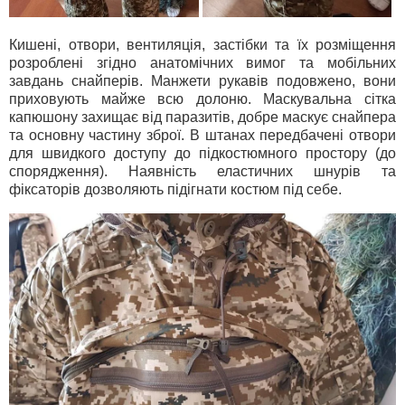
Кишені, отвори, вентиляція, застібки та їх розміщення
розроблені згідно анатомічних вимог та мобільних
завдань снайперів. Манжети рукавів подовжено, вони
приховують майже всю долоню. Маскувальна сітка
капюшону захищає від паразитів, добре маскує снайпера
та основну частину зброї. В штанах передбачені отвори
для швидкого доступу до підкостюмного простору (до
спорядження). Наявність еластичних шнурів та
фіксаторів дозволяють підігнати костюм під себе.