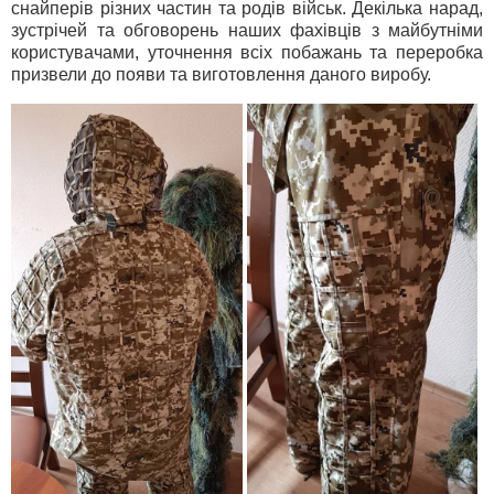
снайперів різних частин та родів військ. Декілька нарад,
зустрічей та обговорень наших фахівців з майбутніми
користувачами, уточнення всіх побажань та переробка
призвели до появи та виготовлення даного виробу.