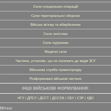
Сили спеціальних операцій
Сили територіальної оборони
Війська зв'язку та кібербезпеки
Сили логістики
Сили підтримки
Медичні сили
Частини, установи, що не належать до видів ЗСУ
Військова служба правопорядку
Розформовані військові частини
ІНШІ ВІЙСЬКОВІ ФОРМУВАННЯ:
НГУ
|
ДПСУ
|
ДССТ
|
ДССЗЗІ
|
СБУ
|
СЗР
|
УДО
Мітки: