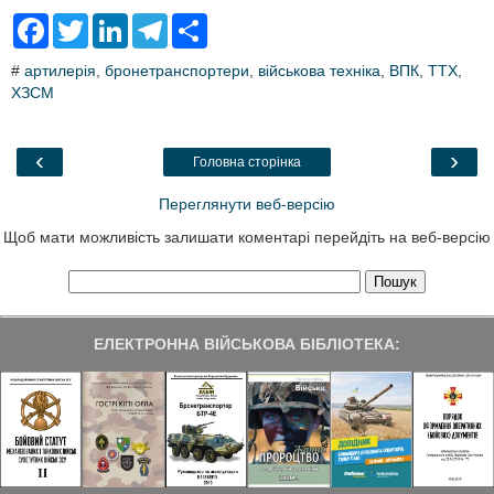
F
T
L
T
S
a
w
i
e
h
c
i
n
l
a
#
артилерія
,
бронетранспортери
,
військова техніка
,
ВПК
,
ТТХ
,
e
t
k
e
r
ХЗСМ
b
t
e
g
e
o
e
d
r
o
r
I
a
k
n
m
‹
›
Головна сторінка
Переглянути веб-версію
Щоб мати можливість залишати коментарі перейдіть на веб-версію
ЕЛЕКТРОННА ВІЙСЬКОВА БІБЛІОТЕКА: