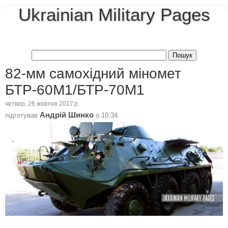
Ukrainian Military Pages
82-мм самохідний міномет
БТР-60М1/БТР-70М1
четвер, 26 жовтня 2017 р.
Андрій Шинко
підготував
о
10:34