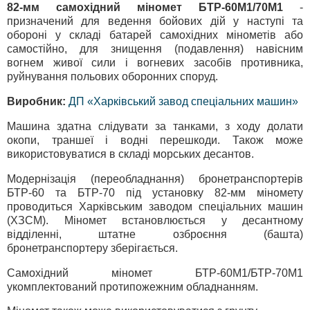
82-мм самохідний міномет БТР-60М1/70М1
-
призначений для ведення бойових дій у наступі та
обороні у складі батарей самохідних мінометів або
самостійно, для знищення (подавлення) навісним
вогнем живої сили і вогневих засобів противника,
руйнування польових оборонних споруд.
Виробник:
ДП «Харківський завод спеціальних машин»
Машина здатна слідувати за танками, з ходу долати
окопи, траншеї і водні перешкоди. Також може
використовуватися в складі морських десантов.
Модернізація (переобладнання) бронетранспортерів
БТР-60 та БТР-70 під установку 82-мм міномету
проводиться Харківським заводом спеціальних машин
(ХЗСМ). Міномет встановлюється у десантному
відділенні, штатне озброєння (башта)
бронетранспортеру зберігається.
Самохідний міномет БТР-60М1/БТР-70М1
укомплектований протипожежним обладнанням.