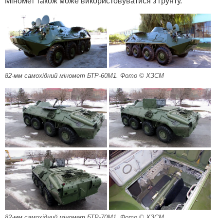
Міномет також може використовуватися з грунту.
82-мм самохідний міномет БТР-60М1. Фото © ХЗСМ
82-мм самохідний міномет БТР-70М1. Фото © ХЗСМ