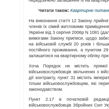
передбачено залишення їх на квартирно
Читати також:
Квартирне питанн
На виконання статті 12 Закону прийня
членів їх сімей житловими приміщення
України від 3 серпня 2006р N 1081 (дал
вимогами Закону приписи, щодо забез
на військовій службі 20 років і біл
постійного проживання, а пунктом 29 
залишитися на квартирному обліку при 
Хоча Порядок не містить прямої
військовослужбовців звільнених з війс
дії контракту, пункт 31 містить імпе
тільки військовослужбовцям, які пере
законодавством.
Пункт 2.17 в початковій редакції
військовослужбовців Збройних Сил Ук