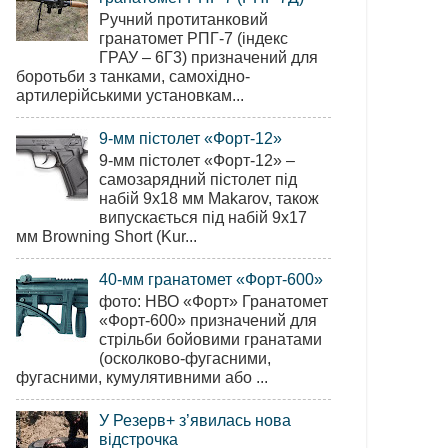
Ручний протитанковий
гранатомет РПГ-7 (індекс
ГРАУ – 6Г3) призначений для
боротьби з танками, самохідно-
артилерійськими установкам...
9-мм пістолет «Форт-12»
9-мм пістолет «Форт-12» –
самозарядний пістолет під
набій 9х18 мм Makarov, також
випускається під набій 9х17
мм Browning Short (Kur...
40-мм гранатомет «Форт-600»
фото: НВО «Форт» Гранатомет
«Форт-600» призначений для
стрільби бойовими гранатами
(осколково-фугасними,
фугасними, кумулятивними або ...
У Резерв+ з’явилась нова
відстрочка