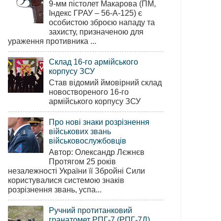
9-мм пістолет Макарова (ПМ,
Індекс ГРАУ – 56-А-125) є
особистою зброєю нападу та
захисту, призначеною для
ураження противника ...
Склад 16-го армійського
корпусу ЗСУ
Став відомий ймовірний склад
новоствореного 16-го
армійського корпусу ЗСУ
Про нові знаки розрізнення
військових звань
військовослужбовців
Автор: Олександр Лєжнєв
Протягом 25 років
незалежності України її Збройні Сили
користувалися системою знаків
розрізнення звань, успа...
Ручний протитанковий
гранатомет РПГ-7 (РПГ-7Д)