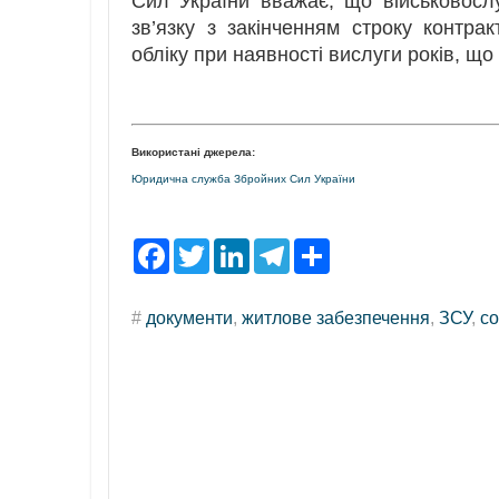
Сил України вважає, що військовослу
зв’язку з закінченням строку контр
обліку при наявності вислуги років, що
Використані джерела:
Юридична служба Збройних Сил України
F
T
L
T
S
a
w
i
e
h
c
i
n
l
a
e
t
k
e
r
#
документи
,
житлове забезпечення
,
ЗСУ
,
со
b
t
e
g
e
o
e
d
r
o
r
I
a
k
n
m