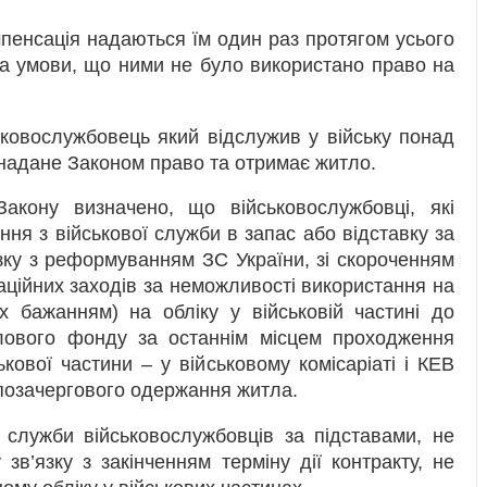
пенсація надаються їм один раз протягом усього
за умови, що ними не було використано право на
ковослужбовець який відслужив у війську понад
 надане Законом право та отримає житло.
Закону визначено, що військовослужбовці, які
ення з військової служби в запас або відставку за
язку з реформуванням ЗС України, зі скороченням
аційних заходів за неможливості використання на
їх бажанням) на обліку у військовій частині до
ового фонду за останнім місцем проходження
кової частини – у військовому комісаріаті і КЕВ
позачергового одержання житла.
ї служби військовослужбовців за підставами, не
зв’язку з закінченням терміну дії контракту, не