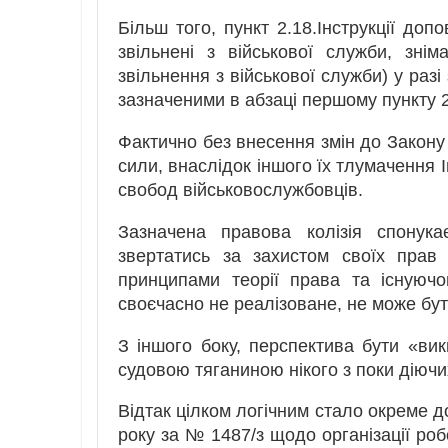
Більш того, пункт 2.18.Інструкції до
звільнені з військової служби, зні
звільнення з військової служби) у разі
зазначеними в абзаці першому пункту 2
Фактично без внесення змін до Закону
сили, внаслідок іншого їх тлумачення І
свобод військовослужбовців.
Зазначена правова колізія спонука
звертатись за захистом своїх прав
принципами теорії права та існуючо
своєчасно не реалізоване, не може бут
З іншого боку, перспектива бути «вик
судовою тяганиною нікого з поки діюч
Відтак цілком логічним стало окреме д
року за № 1487/з щодо організації роб