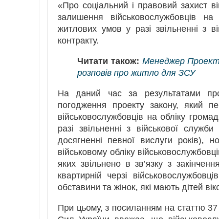
«Про соціальний і правовий захист ві
залишення військовослужбовців на 
житлових умов у разі звільненні з ві
контракту.
Читати також:
Менеджер Проект
розповів про житло для ЗСУ
На даний час за результатами про
погодження проекту закону, який п
військовослужбовців на обліку грома
разі звільненні з військової служби
досягненні певної вислуги років),
військовому обліку військовослужбовці
яких звільнено в зв’язку з закінченн
квартирній черзі військовослужбовці
обставини та жінок, які мають дітей вік
При цьому, з посиланням на статтю 3