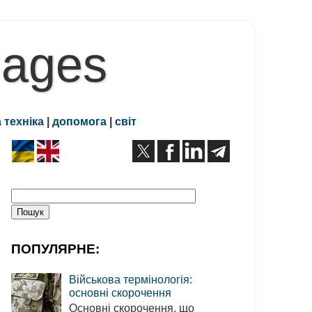
Pages
 техніка
|
допомога
|
світ
ПОПУЛЯРНЕ:
Військова термінологія:
основні скорочення
Основні скорочення, що