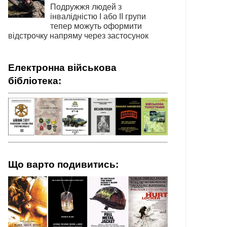
Подружжя людей з
інвалідністю І або ІІ групи
тепер можуть оформити
відстрочку напряму через застосунок
Електронна військова
бібліотека:
Що варто подивитись: