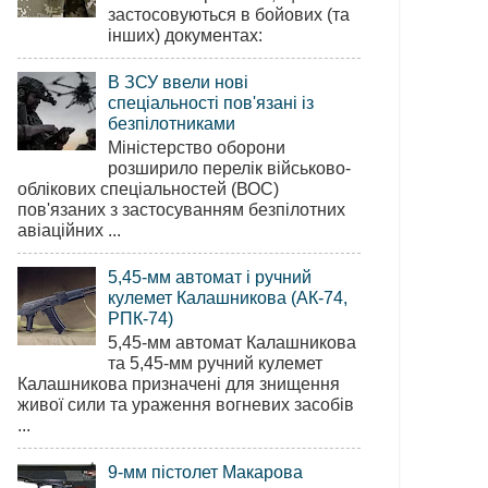
застосовуються в бойових (та
інших) документах:
В ЗСУ ввели нові
спеціальності пов'язані із
безпілотниками
Міністерство оборони
розширило перелік військово-
облікових спеціальностей (ВОС)
пов'язаних з застосуванням безпілотних
авіаційних ...
5,45-мм автомат і ручний
кулемет Калашникова (АК-74,
РПК-74)
5,45-мм автомат Калашникова
та 5,45-мм ручний кулемет
Калашникова призначені для знищення
живої сили та ураження вогневих засобів
...
9-мм пістолет Макарова