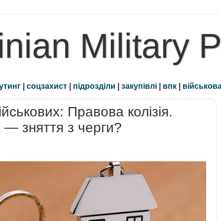
inian Military 
утинг
|
соцзахист
|
підрозділи
|
закупівлі
|
впк
|
військова
йськових: Правова колізія.
 — зняття з черги?