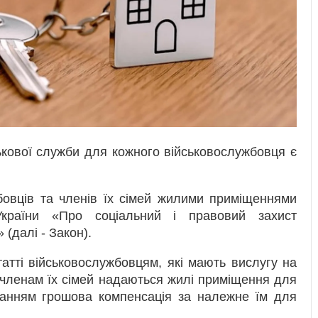
ькової служби для кожного військовослужбовця є
бовців та членів їх сімей жилими приміщеннями
країни «Про соціальний і правовий захист
 (далі - Закон).
татті військовослужбовцям, які мають вислугу на
та членам їх сімей надаються жилі приміщення для
жанням грошова компенсація за належне їм для