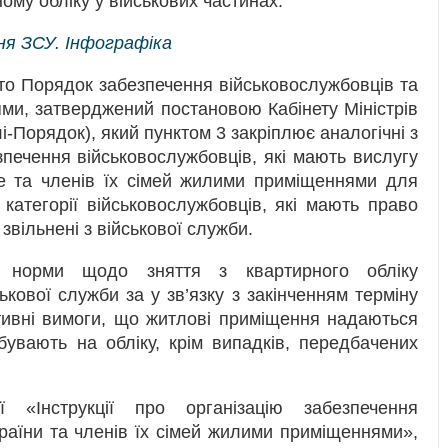
му обліку у військових частинах.
я ЗСУ. Інфографіка
то Порядок забезпечення військовослужбовців та
ми, затверджений постановою Кабінету Міністрів
і-Порядок), який пунктом 3 закріплює аналогічні з
печення військовослужбовців, які мають вислугу
ьше та членів їх сімей жилими приміщеннями для
категорії військовослужбовців, які мають право
звільнені з військової служби.
 норми щодо зняття з квартирного обліку
ькової служби за у зв’язку з закінченням терміну
ративні вимоги, що житлові приміщення надаються
бувають на обліку, крім випадків, передбачених
 «Інструкції про організацію забезпечення
раїни та членів їх сімей жилими приміщеннями»,