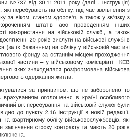
и №737 від 30.11.2011 року (далі - Інструкція)
, які перебувають на обліку, під час звільнення з
ку за віком, станом здоров’я, а також у зв’язку з
короченням штатів або проведенням інших
сті використання на військовій службі, а також
досягненні 20 років вислуги на військові службі в
(за їх бажанням) на обліку у військовій частині
тлового фонду за останнім місцем проходження
кової частини – у військовому комісаріаті і КЕВ
ування яких знаходилася розформована військова
чергового одержання житла.
актувалися за принципом, що не заборонено то
 з врахуванням оголошення в країні особливого
ничний вік перебування на військовій службі були
відно до пункту 2.16 Інструкції в новій редакції,
на квартирному обліку військовослужбовців, які
я закінчення строку контракту та мають 20 років
иключена.