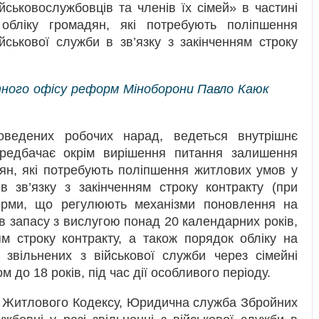
йськовослужбовців та членів їх сімей» в частині
обліку громадян, які потребують поліпшення
йськової служби в зв’язку з закінченням строку
ного офісу реформ Міноборони Павло Каюк
ведених робочих нарад, ведеться внутрішнє
ередбачає окрім вирішення питання залишення
дян, які потребують поліпшення житлових умов у
 в зв’язку з закінченням строку контракту (при
 норми, що регулюють механізми поновлення на
в запасу з вислугою понад 20 календарних років,
ям строку контракту, а також порядок обліку на
в звільнених з військової служби через сімейні
ом до 18 років, під час дії особливого періоду.
7 Житлового Кодексу, Юридична служба Збройних