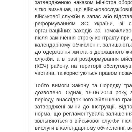
затвердженою наказом Міністра оборон
чітко визначав, що військовослужбовці
військової служби в запас або відстав
реформуванням ЗС України, зі с
організаційних заходів за неможливо
після закінчення строку контракту при 
календарному обчисленні, залишаються 
до одержання житла з державного жи
служби, а в разі розформування війсь
(КЕЧ) району, на території обслугов
частина, та користуються правом поза
Тобто вимоги Закону та Порядку тр
дозволено. Однак, 19.06.2014 року,
періоду, внаслідок чого збільшено гра
затверджені зміни до Інструкції. Відпо
норма, що регламентувала залишення 
звільняються з військової служби післ
вислуги в календарному обчисленні, в