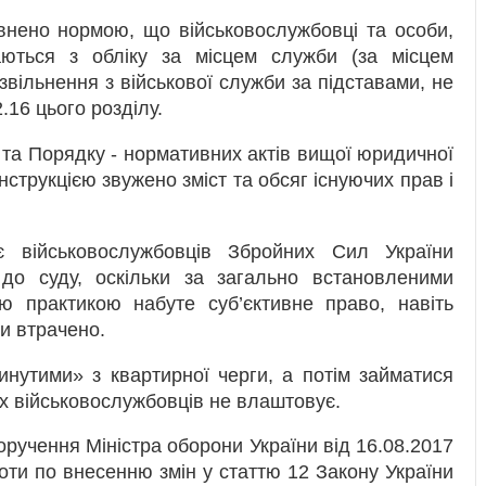
повнено нормою, що військовослужбовці та особи,
маються з обліку за місцем служби (за місцем
 звільнення з військової служби за підставами, не
.16 цього розділу.
 та Порядку - нормативних актів вищої юридичної
нструкцією звужено зміст та обсяг існуючих прав і
є військовослужбовців Збройних Сил України
 до суду, оскільки за загально встановленими
ю практикою набуте суб’єктивне право, навіть
и втрачено.
инутими» з квартирної черги, а потім займатися
их військовослужбовців не влаштовує.
оручення Міністра оборони України від 16.08.2017
оти по внесенню змін у статтю 12 Закону України