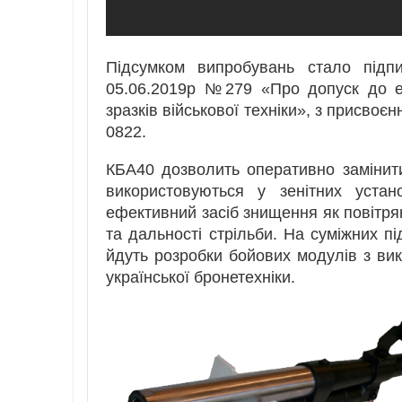
Підсумком випробувань стало підпи
05.06.2019р №279 «Про допуск до е
зразків військової техніки», з присво
0822.
КБА40 дозволить оперативно замінити 
використовуються у зенітних уста
ефективний засіб знищення як повітрян
та дальності стрільби. На суміжних 
йдуть розробки бойових модулів з в
української бронетехніки.