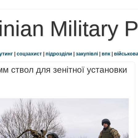
inian Military 
утинг
|
соцзахист
|
підрозділи
|
закупівлі
|
впк
|
військова
мм ствол для зенітної установки