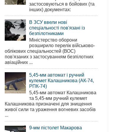
застосовуються в бойових (та
інших) документах:
В ЗСУ ввели нові
спеціальності пов'язані із
безпілотниками
Міністерство оборони
розширило перелік військово-
облікових спеціальностей (ВОС)
пов'язаних з застосуванням безпілотних
авіаційних ...
5,45-мм автомат і ручний
кулемет Калашникова (АК-74,
РПК-74)
5,45-мм автомат Калашникова
та 5,45-мм ручний кулемет
Калашникова призначені для знищення
живої сили та ураження вогневих засобів
...
9-мм пістолет Макарова