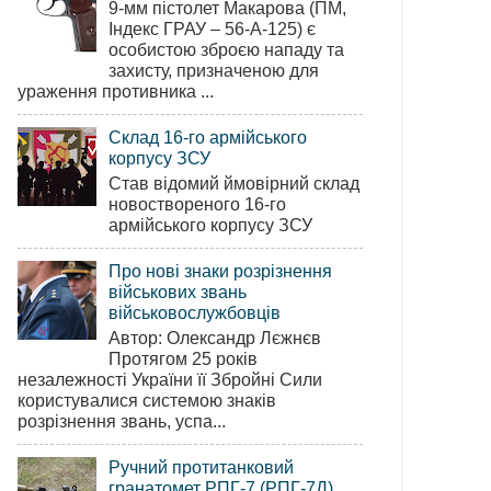
9-мм пістолет Макарова (ПМ,
Індекс ГРАУ – 56-А-125) є
особистою зброєю нападу та
захисту, призначеною для
ураження противника ...
Склад 16-го армійського
корпусу ЗСУ
Став відомий ймовірний склад
новоствореного 16-го
армійського корпусу ЗСУ
Про нові знаки розрізнення
військових звань
військовослужбовців
Автор: Олександр Лєжнєв
Протягом 25 років
незалежності України її Збройні Сили
користувалися системою знаків
розрізнення звань, успа...
Ручний протитанковий
гранатомет РПГ-7 (РПГ-7Д)