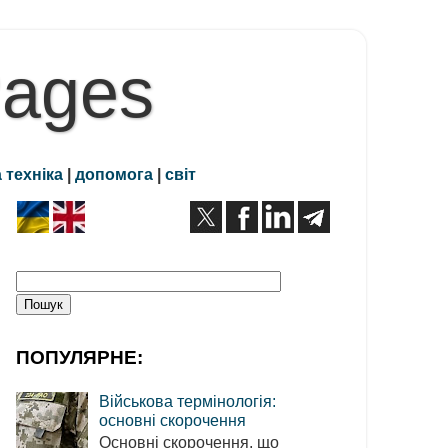
Pages
 техніка
|
допомога
|
світ
ПОПУЛЯРНЕ:
Військова термінологія:
основні скорочення
Основні скорочення, що