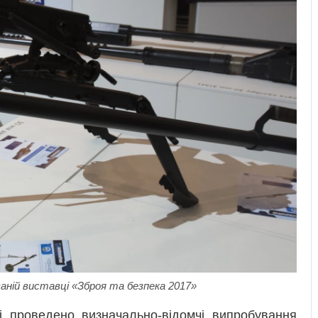
ваній виставці «Зброя та безпека 2017»
і проведено визначально-відомчі випробування