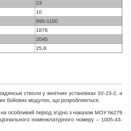
23
10
690-1150
1876
2045
25,8
радянські стволи у зенітних установках ЗУ-23-2, а
них бойових модулях, що розробляються.
 на особливий період згідно з наказом МОУ №279
аціонального номенклатурного номеру – 1005-43-