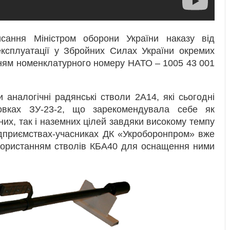
сання Міністром оборони України наказу від
ксплуатації у Збройних Силах України окремих
єнням номенклатурного номеру НАТО – 1005 43 001
аналогічні радянські стволи 2А14, які сьогодні
новках ЗУ-23-2, що зарекомендувала себе як
их, так і наземних цілей завдяки високому темпу
підприємствах-учасниках ДК «Укроборонпром» вже
икористанням стволів КБА40 для оснащення ними