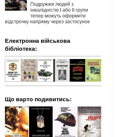
Подружжя людей з
інвалідністю І або ІІ групи
тепер можуть оформити
відстрочку напряму через застосунок
Електронна військова
бібліотека:
Що варто подивитись: