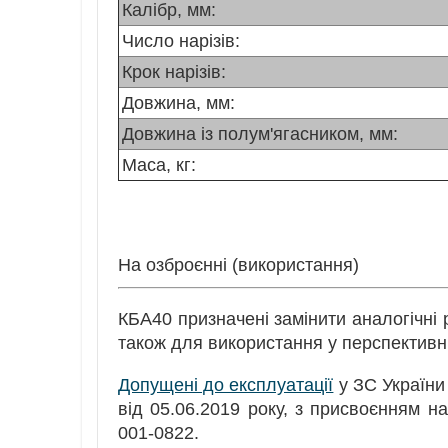
Калібр, мм:
Число нарізів:
Крок нарізів:
Довжина, мм:
Довжина із полум'ягасником, мм:
Маса, кг:
На озброєнні (використання)
КБА40 призначені замінити аналогічні 
також для використання у перспектив
Допущені до експлуатації
у ЗС України
від 05.06.2019 року, з присвоєнням н
001-0822.