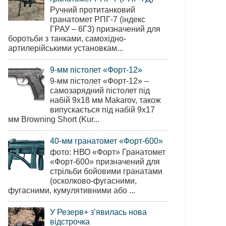
Ручний протитанковий
гранатомет РПГ-7 (індекс
ГРАУ – 6Г3) призначений для
боротьби з танками, самохідно-
артилерійськими установкам...
9-мм пістолет «Форт-12»
9-мм пістолет «Форт-12» –
самозарядний пістолет під
набій 9х18 мм Makarov, також
випускається під набій 9х17
мм Browning Short (Kur...
40-мм гранатомет «Форт-600»
фото: НВО «Форт» Гранатомет
«Форт-600» призначений для
стрільби бойовими гранатами
(осколково-фугасними,
фугасними, кумулятивними або ...
У Резерв+ з’явилась нова
відстрочка