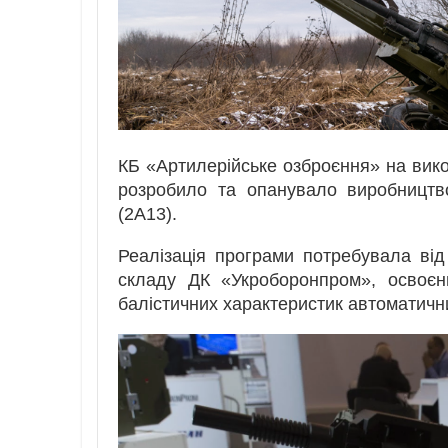
КБ «Артилерійське озброєння» на вико
розробило та опанувало виробництв
(2А13).
Реалізація програми потребувала ві
складу ДК «Укроборонпром», освоєн
балістичних характеристик автоматичн