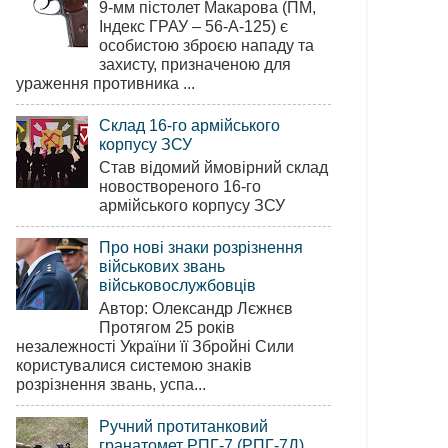
9-мм пістолет Макарова (ПМ,
Індекс ГРАУ – 56-А-125) є
особистою зброєю нападу та
захисту, призначеною для
ураження противника ...
Склад 16-го армійського
корпусу ЗСУ
Став відомий ймовірний склад
новоствореного 16-го
армійського корпусу ЗСУ
Про нові знаки розрізнення
військових звань
військовослужбовців
Автор: Олександр Лєжнєв
Протягом 25 років
незалежності України її Збройні Сили
користувалися системою знаків
розрізнення звань, успа...
Ручний протитанковий
гранатомет РПГ-7 (РПГ-7Д)