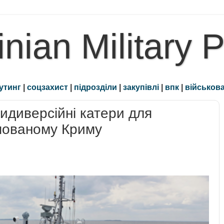
inian Military 
утинг
|
соцзахист
|
підрозділи
|
закупівлі
|
впк
|
військова
тидиверсійні катери для
упованому Криму