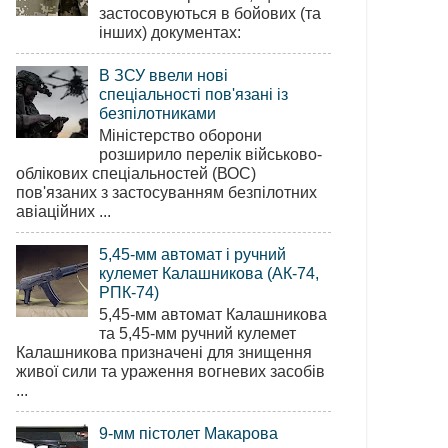
застосовуються в бойових (та
інших) документах:
В ЗСУ ввели нові
спеціальності пов'язані із
безпілотниками
Міністерство оборони
розширило перелік військово-
облікових спеціальностей (ВОС)
пов'язаних з застосуванням безпілотних
авіаційних ...
5,45-мм автомат і ручний
кулемет Калашникова (АК-74,
РПК-74)
5,45-мм автомат Калашникова
та 5,45-мм ручний кулемет
Калашникова призначені для знищення
живої сили та ураження вогневих засобів
...
9-мм пістолет Макарова