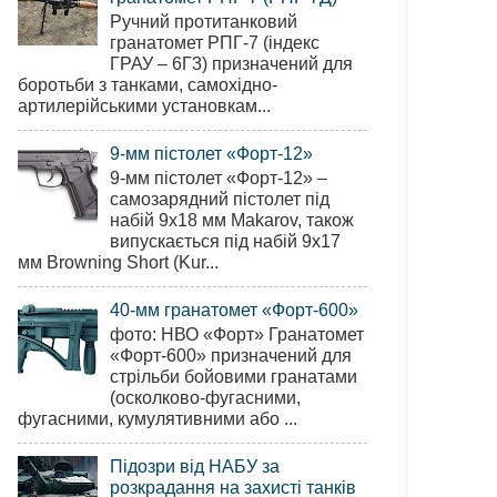
Ручний протитанковий
гранатомет РПГ-7 (індекс
ГРАУ – 6Г3) призначений для
боротьби з танками, самохідно-
артилерійськими установкам...
9-мм пістолет «Форт-12»
9-мм пістолет «Форт-12» –
самозарядний пістолет під
набій 9х18 мм Makarov, також
випускається під набій 9х17
мм Browning Short (Kur...
40-мм гранатомет «Форт-600»
фото: НВО «Форт» Гранатомет
«Форт-600» призначений для
стрільби бойовими гранатами
(осколково-фугасними,
фугасними, кумулятивними або ...
Підозри від НАБУ за
розкрадання на захисті танків