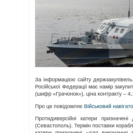
За інформацією сайту держзакупівель,
Російської Федерації має намір закупи
(шифр «Грачонок»), ціна контракту – 4,
Про це повідомляє
Військовий навігат
Протидиверсійні катери призначені
(Севастополь). Термін поставки корабл
катери призначені «для виконання с