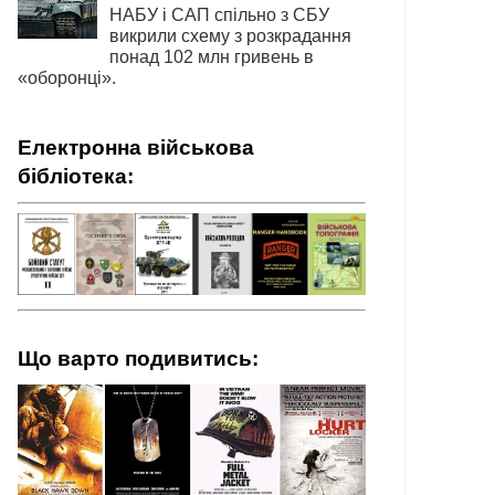
НАБУ і САП спільно з СБУ
викрили схему з розкрадання
понад 102 млн гривень в
«оборонці».
Електронна військова
бібліотека:
Що варто подивитись: