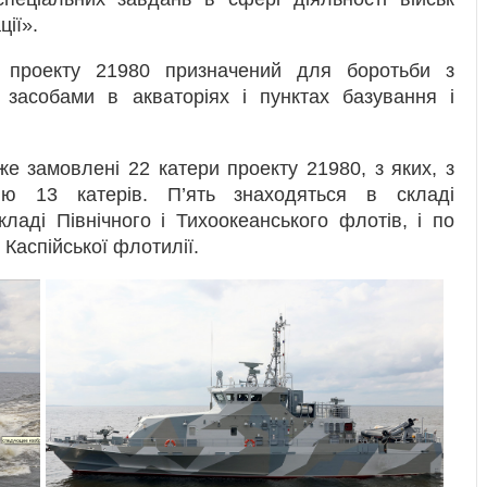
ції».
» проекту 21980 призначений для боротьби з
 засобами в акваторіях і пунктах базування і
 замовлені 22 катери проекту 21980, з яких, з
ію 13 катерів. П’ять знаходяться в складі
ладі Північного і Тихоокеанського флотів, і по
 Каспійської флотилії.