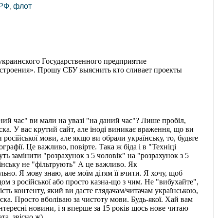
РФ
,
флот