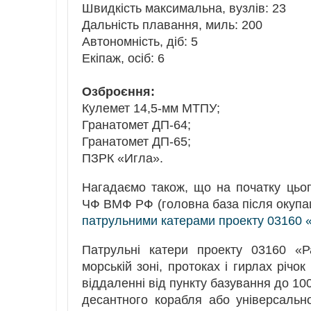
Швидкість максимальна, вузлів: 23
Дальність плавання, миль: 200
Автономність, діб: 5
Екіпаж, осіб: 6
Озброєння:
Кулемет 14,5-мм МТПУ;
Гранатомет ДП-64;
Гранатомет ДП-65;
ПЗРК «Игла».
Нагадаємо також, що на початку цьог
ЧФ ВМФ РФ (головна база після окупац
патрульними катерами проекту 03160 
Патрульні катери проекту 03160 «Р
морській зоні, протоках і гирлах річо
віддаленні від пункту базування до 10
десантного корабля або універсальн