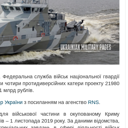
 Федеральна служба військ національної гвардії
ти чотири протидиверсійних катери проекту 21980
1 млрд рублів.
ор України
з посиланням на агенство
RNS
.
 для військової частини в окупованому Криму
ів – 1 листопада 2019 року. За даними відомства,
пеціальних завдань в сфері діяльності військ