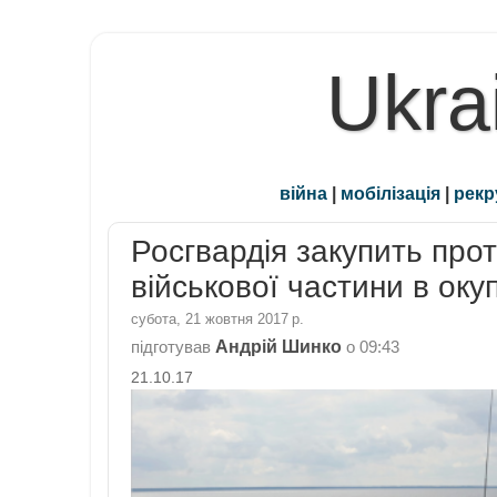
Ukra
війна
|
мобілізація
|
рекр
Росгвардія закупить про
військової частини в ок
субота, 21 жовтня 2017 р.
Андрій Шинко
підготував
о
09:43
21.10.17