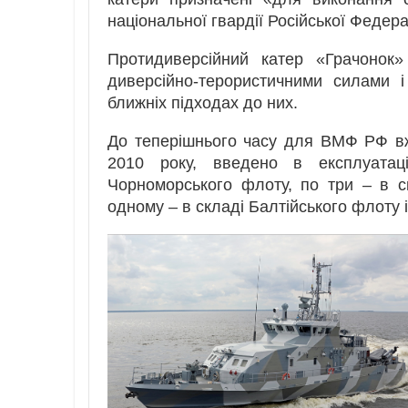
національної гвардії Російської Федера
Протидиверсійний катер «Грачонок
диверсійно-терористичними силами і
ближніх підходах до них.
До теперішнього часу для ВМФ РФ вже
2010 року, введено в експлуатац
Чорноморського флоту, по три – в ск
одному – в складі Балтійського флоту і