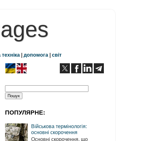
Pages
 техніка
|
допомога
|
світ
ПОПУЛЯРНЕ:
Військова термінологія:
основні скорочення
Основні скорочення, що