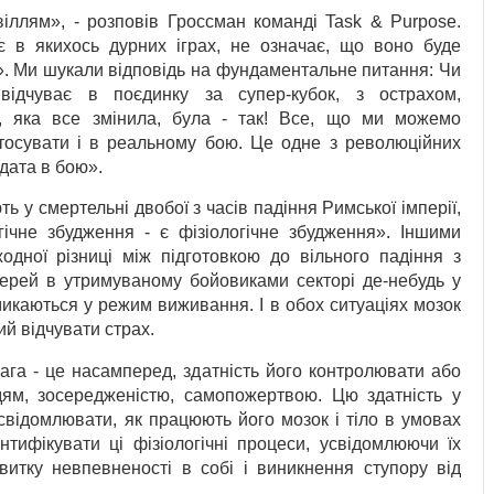
іллям», - розповів Гроссман команді Task & Purpose.
є в якихось дурних іграх, не означає, що воно буде
». Ми шукали відповідь на фундаментальне питання: Чи
ідчуває в поєдинку за супер-кубок, з острахом,
, яка все змінила, була - так! Все, що ми можемо
тосувати і в реальному бою. Це одне з революційних
дата в бою».
ь у смертельні двобої з часів падіння Римської імперії,
гічне збудження - є фізіологічне збудження». Іншими
одної різниці між підготовкою до вільного падіння з
ерей в утримуваному бойовиками секторі де-небудь у
емикаються у режим виживання. І в обох ситуаціях мозок
й відчувати страх.
двага - це насамперед, здатність його контролювати або
дям, зосередженістю, самопожертвою. Цю здатність у
свідомлювати, як працюють його мозок і тіло в умовах
нтифікувати ці фізіологічні процеси, усвідомлюючи їх
витку невпевненості в собі і виникнення ступору від