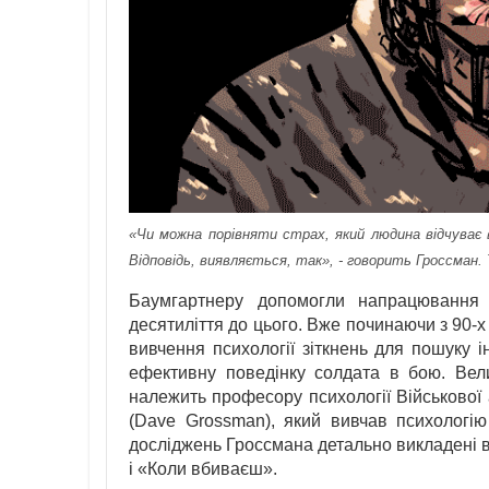
«Чи можна порівняти страх, який людина відчуває 
Відповідь, виявляється, так», - говорить Гроссман. Ta
Баумгартнеру допомогли напрацювання у
десятиліття до цього. Вже починаючи з 90-х 
вивчення психології зіткнень для пошуку і
ефективну поведінку солдата в бою. Вел
належить професору психології Військової
(Dave Grossman), який вивчав психологію 
досліджень Гроссмана детально викладені в
і «Коли вбиваєш».