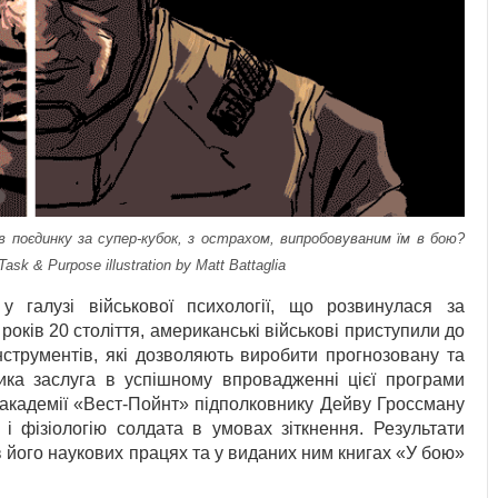
в поєдинку за супер-кубок, з острахом, випробовуваним їм в бою?
sk & Purpose illustration by Matt Battaglia
 галузі військової психології, що розвинулася за
років 20 століття, американські військові приступили до
нструментів, які дозволяють виробити прогнозовану та
ика заслуга в успішному впровадженні цієї програми
 академії «Вест-Пойнт» підполковнику Дейву Гроссману
і фізіологію солдата в умовах зіткнення. Результати
 його наукових працях та у виданих ним книгах «У бою»