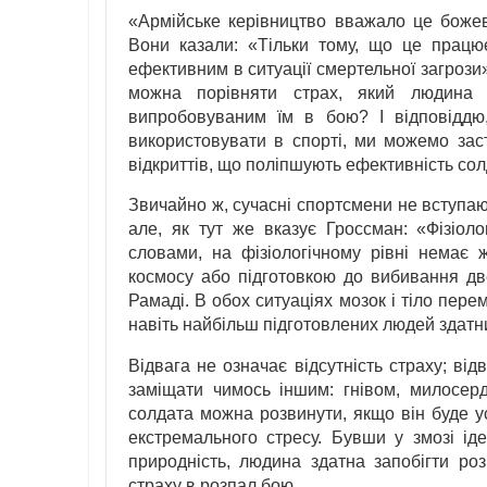
«Армійське керівництво вважало це божев
Вони казали: «Тільки тому, що це працю
ефективним в ситуації смертельної загрози
можна порівняти страх, який людина в
випробовуваним їм в бою? І відповіддю
використовувати в спорті, ми можемо зас
відкриттів, що поліпшують ефективність сол
Звичайно ж, сучасні спортсмени не вступают
але, як тут же вказує Гроссман: «Фізіоло
словами, на фізіологічному рівні немає ж
космосу або підготовкою до вибивання дв
Рамаді. В обох ситуаціях мозок і тіло пер
навіть найбільш підготовлених людей здатни
Відвага не означає відсутність страху; ві
заміщати чимось іншим: гнівом, милосер
солдата можна розвинути, якщо він буде у
екстремального стресу. Бувши у змозі іде
природність, людина здатна запобігти роз
страху в розпал бою.