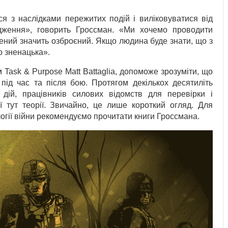
 з наслідками пережитих подій і виліковуватися від
ження», говорить Гроссман. «Ми хочемо проводити
ений значить озброєний. Якщо людина буде знати, що з
о зненацька».
 Task & Purpose Matt Battaglia, допоможе зрозуміти, що
під час та після бою. Протягом декількох десятиліть
 дій, працівників силових відомств для перевірки і
ї тут теорії. Звичайно, це лише короткий огляд. Для
ології війни рекомендуємо прочитати книги Гроссмана.