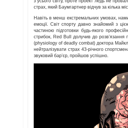
з усього світу, проте проект ледь не прова
страх, який Баумгартнер відчув за кілька міс
Навіть в менш екстремальних умовах, нами 
емоції. Світ спорту давно знайомий з ці
частиною підготовки будь-якого професій
стрибок, Red Bull долучив до розв'язання 
(physiology of deadly combat) доктора Майк
нейтралізувати страх 43-річного спортсмен
звуковий бар'єр, пройшов успішно.