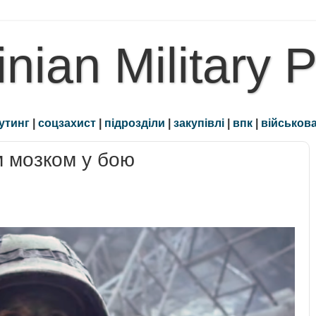
inian Military 
утинг
|
соцзахист
|
підрозділи
|
закупівлі
|
впк
|
військова
м мозком у бою