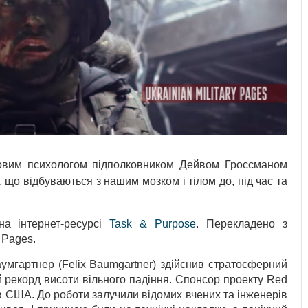
ковим психологом підполковником Дейвом Гроссманом
 що відбуваються з нашим мозком і тілом до, під час та
на інтернет-ресурсі
Task & Purpose
. Перекладено з
y Pages.
умгартнер (Felix Baumgartner) здійснив стратосферний
ий рекорд висоти вільного падіння. Спонсор проекту Red
ів США. До роботи залучили відомих вчених та інженерів