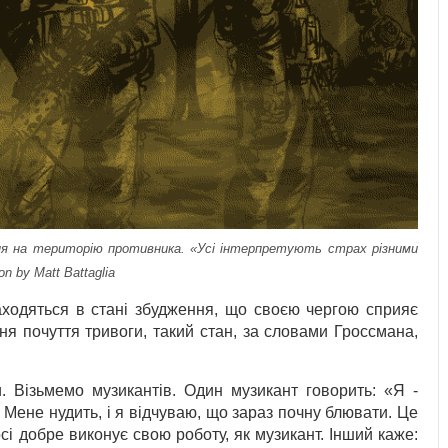
я на територію противника. «Усі інтерпретують страх різними
on by Matt Battaglia
аходяться в стані збудження, що своєю чергою сприяє
я почуття тривоги, такий стан, за словами Гроссмана,
 Візьмемо музикантів. Один музикант говорить: «Я -
 Мене нудить, і я відчуваю, що зараз почну блювати. Це
сі добре виконує свою роботу, як музикант. Інший каже: