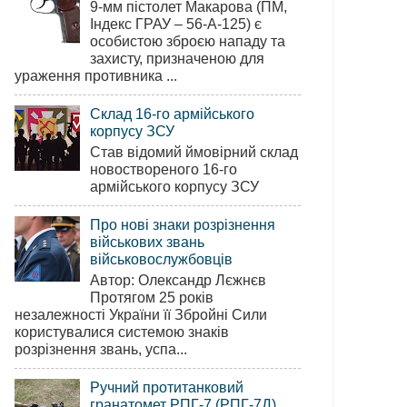
9-мм пістолет Макарова (ПМ,
Індекс ГРАУ – 56-А-125) є
особистою зброєю нападу та
захисту, призначеною для
ураження противника ...
Склад 16-го армійського
корпусу ЗСУ
Став відомий ймовірний склад
новоствореного 16-го
армійського корпусу ЗСУ
Про нові знаки розрізнення
військових звань
військовослужбовців
Автор: Олександр Лєжнєв
Протягом 25 років
незалежності України її Збройні Сили
користувалися системою знаків
розрізнення звань, успа...
Ручний протитанковий
гранатомет РПГ-7 (РПГ-7Д)