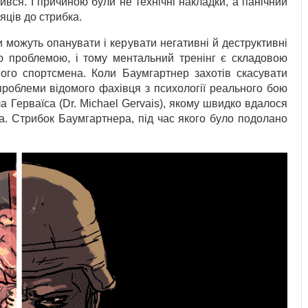
лився. І причиною були не технічні накладки, а панічний
яців до стрибка.
можуть опанувати і керувати негативні й деструктивні
єю проблемою, і тому ментальний тренінг є складовою
ного спортсмена. Коли Баумгартнер захотів скасувати
проблеми відомого фахівця з психології реального бою
ла Герваїса (Dr. Michael Gervais), якому швидко вдалося
а. Стрибок Баумгартнера, під час якого було подолано