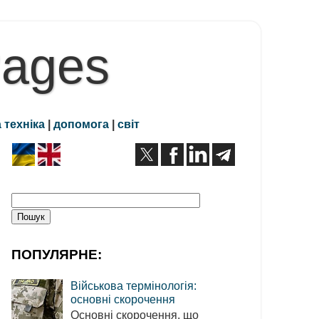
Pages
 техніка
|
допомога
|
світ
ПОПУЛЯРНЕ:
Військова термінологія:
основні скорочення
Основні скорочення, що