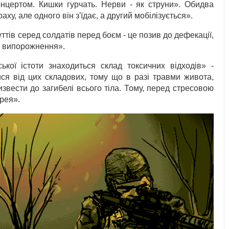
нцертом. Кишки гурчать. Нерви - як струни». Обидва
аху, але одного він з'їдає, а другий мобілізується».
ттів серед солдатів перед боєм - це позив до дефекації,
го випорожнення».
ької істоти знаходиться склад токсичних відходів» -
ися від цих складових, тому що в разі травми живота,
вести до загибелі всього тіла. Тому, перед стресовою
рея».