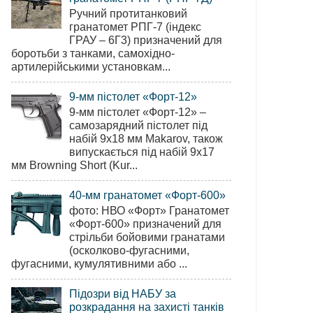
Ручний протитанковий
гранатомет РПГ-7 (індекс
ГРАУ – 6Г3) призначений для
боротьби з танками, самохідно-
артилерійськими установкам...
9-мм пістолет «Форт-12»
9-мм пістолет «Форт-12» –
самозарядний пістолет під
набій 9х18 мм Makarov, також
випускається під набій 9х17
мм Browning Short (Kur...
40-мм гранатомет «Форт-600»
фото: НВО «Форт» Гранатомет
«Форт-600» призначений для
стрільби бойовими гранатами
(осколково-фугасними,
фугасними, кумулятивними або ...
Підозри від НАБУ за
розкрадання на захисті танків