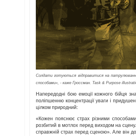
Солдати готуються відправитися на патрулюванн
способами», - каже Гроссман. Task & Purpose illustrati
Напередодні бою емоції кожного бійця зн
поліпшенню концентрації уваги і придушенн
цілком природний:
«Кожен пояснює страх різними способами.
розбитий в мотлох перед виходом на сцену.
справжній страх перед сценою». Але він до