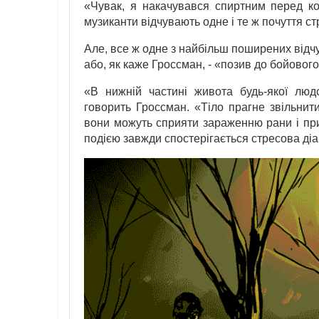
«Чувак, я накачувався спиртним перед ко
музиканти відчувають одне і те ж почуття стр
Але, все ж одне з найбільш поширених відчу
або, як каже Гроссман, - «позив до бойово
«В нижній частині живота будь-якої людс
говорить Гроссман. «Тіло прагне звільнит
вони можуть сприяти зараженню рани і приз
подією завжди спостерігається стресова діа