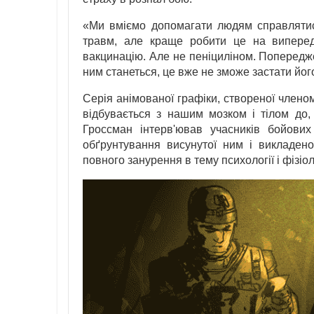
«Ми вміємо допомагати людям справлятися
травм, але краще робити це на виперед
вакцинацію. Але не пеніциліном. Попередж
ним станеться, це вже не зможе застати йог
Серія анімованої графіки, створеної членом
відбувається з нашим мозком і тілом до, 
Гроссман інтерв'ював учасників бойових
обґрунтування висунутої ним і викладено
повного занурення в тему психології і фізі