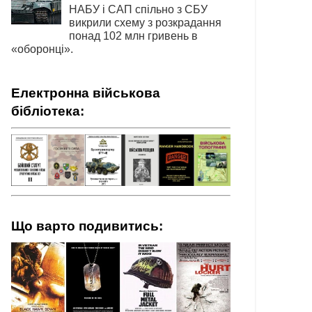
НАБУ і САП спільно з СБУ
викрили схему з розкрадання
понад 102 млн гривень в
«оборонці».
Електронна військова
бібліотека:
Що варто подивитись: