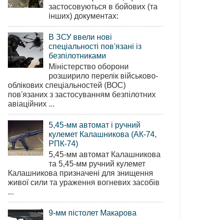
застосовуються в бойових (та
інших) документах:
В ЗСУ ввели нові
спеціальності пов'язані із
безпілотниками
Міністерство оборони
розширило перелік військово-
облікових спеціальностей (ВОС)
пов'язаних з застосуванням безпілотних
авіаційних ...
5,45-мм автомат і ручний
кулемет Калашникова (АК-74,
РПК-74)
5,45-мм автомат Калашникова
та 5,45-мм ручний кулемет
Калашникова призначені для знищення
живої сили та ураження вогневих засобів
...
9-мм пістолет Макарова