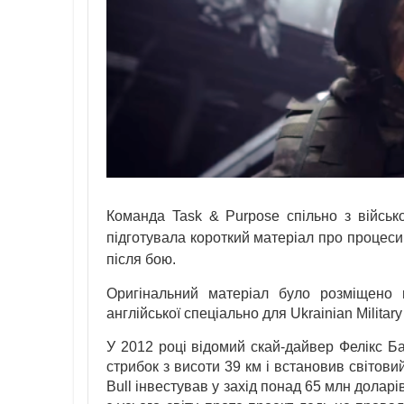
Команда Task & Purpose спільно з війсь
підготувала короткий матеріал про процеси,
після бою.
Оригінальний матеріал було розміщено 
англійської спеціально для Ukrainian Militar
У 2012 році відомий скай-дайвер Фелікс Ба
стрибок з висоти 39 км і встановив світов
Bull інвестував у захід понад 65 млн долар