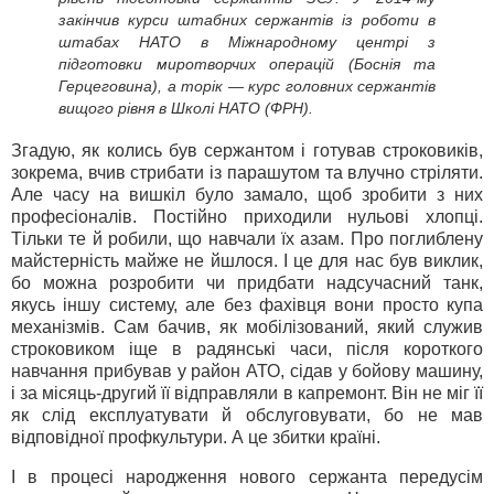
закінчив курси штабних сержантів із роботи в
штабах НАТО в Міжнародному центрі з
підготовки миротворчих операцій (Боснія та
Герцеговина), а торік — курс головних сержантів
вищого рівня в Школі НАТО (ФРН).
Згадую, як колись був сержантом і готував строковиків,
зокрема, вчив стрибати із парашутом та влучно стріляти.
Але часу на вишкіл було замало, щоб зробити з них
професіоналів. Постійно приходили нульові хлопці.
Тільки те й робили, що навчали їх азам. Про поглиблену
майстерність майже не йшлося. І це для нас був виклик,
бо можна розробити чи придбати надсучасний танк,
якусь іншу систему, але без фахівця вони просто купа
механізмів. Сам бачив, як мобілізований, який служив
строковиком іще в радянські часи, після короткого
навчання прибував у район АТО, сідав у бойову машину,
і за місяць-другий її відправляли в капремонт. Він не міг її
як слід експлуатувати й обслуговувати, бо не мав
відповідної профкультури. А це збитки країні.
І в процесі народження нового сержанта передусім