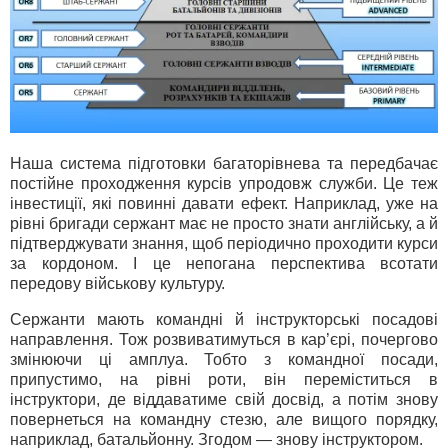
Наша система підготовки багаторівнева та передбачає
постійне проходження курсів упродовж служби. Це теж
інвестиції, які повинні давати ефект. Наприклад, уже на
рівні бригади сержант має не просто знати англійську, а й
підтверджувати знання, щоб періодично проходити курси
за кордоном. І це непогана перспектива всотати
передову військову культуру.
Сержанти мають командні й інструкторські посадові
направлення. Тож розвиватимуться в кар’єрі, почергово
змінюючи ці амплуа. Тобто з командної посади,
припустимо, на рівні роти, він переміститься в
інструктори, де віддаватиме свій досвід, а потім знову
повернеться на командну стезю, але вищого порядку,
наприклад, батальйонну. Згодом — знову інструктором.