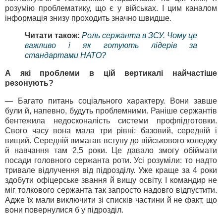
розумію проблематику, що є у військах. І цим каналом
інформація знизу проходить значно швидше.
Читати також:
Роль сержанта в ЗСУ. Чому це
важливо і як готують лідерів за
стандартами НАТО?
А які проблеми в цій вертикалі найчастіше
резонують?
— Багато питань соціального характеру. Вони завше
були й, напевно, будуть проблемними. Раніше сержантів
бентежила недосконалість системи профпідготовки.
Свого часу вона мала три рівні: базовий, середній і
вищий. Середній вимагав вступу до військового коледжу
й навчання там 2,5 роки. Це давало змогу обіймати
посади головного сержанта роти. Усі розуміли: то надто
тривале відлучення від підрозділу. Уже краще за 4 роки
здобути офіцерське звання й вищу освіту. І командир не
міг толкового сержанта так запросто надовго відпустити.
Адже їх мали виключити зі списків частини й не факт, що
вони повернулися б у підрозділ.