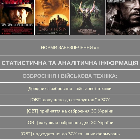
НОРМИ ЗАБЕЗПЕЧЕННЯ »»
СТАТИСТИЧНА ТА АНАЛІТИЧНА ІНФОРМАЦІЯ
ОЗБРОЄННЯ І ВІЙСЬКОВА ТЕХНІКА:
Довідник з озброєння і військової техніки
[ОВТ] допущено до експлуатації в ЗСУ
[ОВТ] прийняття на озброєння ЗС України
[ОВТ] закупівля озброєння для ЗС України
[ОВТ] надходження до ЗСУ та інших формувань