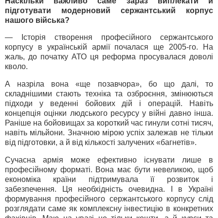
Наскільки важливо саме зараз виплекати й
підготувати модерновий сержантський корпус
нашого війська?
— Історія створення професійного сержантського
корпусу в українській армії почалася ще 2005-го. На
жаль, до початку АТО ця реформа просувалася доволі
кволо.
А назріла вона «ще позавчора», бо що далі, то
складнішими стають техніка та озброєння, змінюються
підходи у веденні бойових дій і операцій. Навіть
концепція оцінки людського ресурсу у війні давно інша.
Раніше на бойовищах за короткий час гинули сотні тисяч,
навіть мільйони. Значною мірою успіх залежав не тільки
від підготовки, а й від кількості залучених «багнетів».
Сучасна армія може ефективно існувати лише в
професійному форматі. Вона має бути невеликою, щоб
економіка країни підтримувала її розвиток і
забезпечення. Ця необхідність очевидна. І в Україні
формування професійного сержантського корпусу слід
розглядати саме як комплексну інвестицію в конкретних