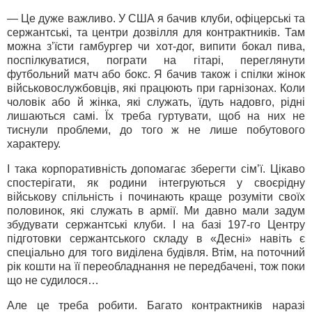
— Це дуже важливо. У США я бачив клуби, офіцерські та
сержантські, та центри дозвілля для контрактників. Там
можна з’їсти гамбургер чи хот-дог, випити бокал пива,
поспілкуватися, пограти на гітарі, переглянути
футбольний матч або бокс. Я бачив також і спілки жінок
військовослужбовців, які працюють при гарнізонах. Коли
чоловік або й жінка, які служать, їдуть надовго, рідні
лишаються самі. Їх треба гуртувати, щоб на них не
тиснули проблеми, до того ж не лише побутового
характеру.
І така корпоративність допомагає зберегти сім’ї. Цікаво
спостерігати, як родини інтегруються у своєрідну
військову спільність і починають краще розуміти своїх
половинок, які служать в армії. Ми давно мали задум
збудувати сержантські клуби. І на базі 197-го Центру
підготовки сержантського складу в «Десні» навіть є
спеціально для того виділена будівля. Втім, на поточний
рік кошти на її переобладнання не передбачені, тож поки
що не судилося…
Але це треба робити. Багато контрактників наразі