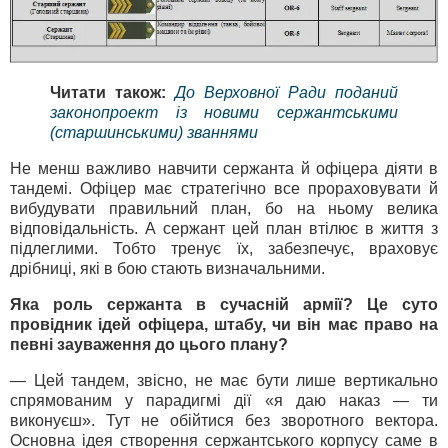
Читати також:
До Верховної Ради поданий
законопроект із новими сержантськими
(старшинськими) званнями
Не менш важливо навчити сержанта й офіцера діяти в
тандемі. Офіцер має стратегічно все прораховувати й
вибудувати правильний план, бо на ньому велика
відповідальність. А сержант цей план втілює в життя з
підлеглими. Тобто тренує їх, забезпечує, враховує
дрібниці, які в бою стають визначальними.
Яка роль сержанта в сучасній армії? Це суто
провідник ідей офіцера, штабу, чи він має право на
певні зауваження до цього плану?
— Цей тандем, звісно, не має бути лише вертикально
спрямованим у парадигмі дії «я даю наказ — ти
виконуєш». Тут не обійтися без зворотного вектора.
Основна ідея створення сержантського корпусу саме в