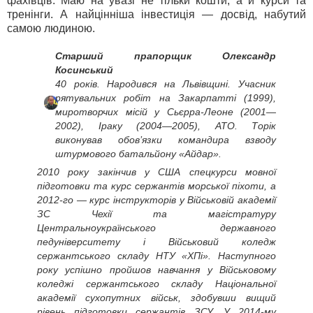
фахівців. Маю на увазі не тільки кошти, а й курси та
тренінги. А найцінніша інвестиція — досвід, набутий
самою людиною.
Старший прапорщик Олександр
Косинський
40 років. Народився на Львівщині. Учасник
рятувальних робіт на Закарпатті (1999),
миротворчих місій у Сьєрра-Леоне (2001—
2002), Іраку (2004—2005), АТО. Торік
виконував обов’язки командира взводу
штурмового батальйону «Айдар».
2010 року закінчив у США спецкурси мовної
підготовки та курс сержантів морської піхоти, а
2012-го — курс інструкторів у Військовій академії
ЗС Чехії та магістратуру
Центральноукраїнського державного
педуніверситету і Військовий коледж
сержантського складу НТУ «ХПі». Наступного
року успішно пройшов навчання у Військовому
коледжі сержантського складу Національної
академії сухопутних військ, здобувши вищий
рівень підготовки сержантів ЗСУ. У 2014-му