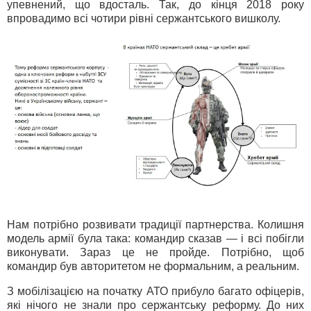
упевнений, що вдосталь. Так, до кінця 2018 року
впровадимо всі чотири рівні сержантського вишколу.
Нам потрібно розвивати традиції партнерства. Колишня
модель армії була така: командир сказав — і всі побігли
виконувати. Зараз це не пройде. Потрібно, щоб
командир був авторитетом не формальним, а реальним.
З мобілізацією на початку АТО прибуло багато офіцерів,
які нічого не знали про сержантську реформу. До них