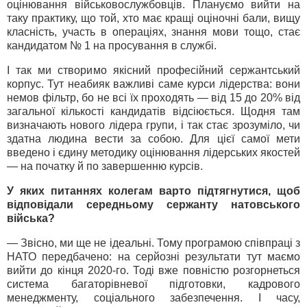
оцінювання військовослужбовців. Плануємо вийти на
таку практику, що той, хто має кращі оціночні бали, вищу
класність, участь в операціях, знання мови тощо, стає
кандидатом № 1 на просування в службі.
І так ми створимо якісний професійний сержантський
корпус. Тут неабияк важливі саме курси лідерства: вони
немов фільтр, бо не всі їх проходять — від 15 до 20% від
загальної кількості кандидатів відсіюється. Щодня там
визначають нового лідера групи, і так стає зрозуміло, чи
здатна людина вести за собою. Для цієї самої мети
введено і єдину методику оцінювання лідерських якостей
— на початку й по завершенню курсів.
У яких питаннях колегам варто підтягнутися, щоб
відповідали середньому сержанту натовського
війська?
— Звісно, ми ще не ідеальні. Тому програмою співпраці з
НАТО передбачено: на серйозні результати тут маємо
вийти до кінця 2020-го. Тоді вже повністю розгорнеться
система багаторівневої підготовки, кадрового
менеджменту, соціального забезпечення. І часу,