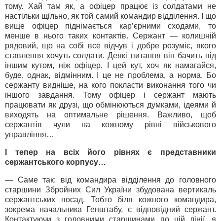
тому. Хай там як, а офіцер працює із солдатами не
настільки щільно, як той самий командир відділення. І що
вище офіцер піднімається кар’єрними сходами, то
менше в нього таких контактів. Сержант — колишній
рядовий, що на собі все відчув і добре розуміє, якого
ставлення хочуть солдати. Деякі питання він бачить під
іншим кутом, ніж офіцер. І цей кут, хоч як намагайся,
буде, однак, відмінним. І це не проблема, а норма. Бо
сержанту видніше, на кого покласти виконання того чи
іншого завдання. Тому офіцер і сержант мають
працювати як друзі, що обмінюються думками, ідеями й
виходять на оптимальне рішення. Важливо, щоб
сержантів чули на кожному рівні військового
управління…
І тепер на всіх його рівнях є представники
сержантського корпусу…
— Саме так: від командира відділення до головного
старшини Збройних Сил України збудована вертикаль
сержантських посад. Тобто біля кожного командира,
зокрема начальника Генштабу, є відповідний сержант.
Контактуючи з головними старшинами по цій лінії, я