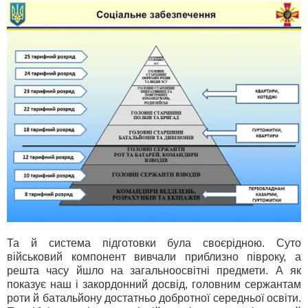
Та й система підготовки була своєрідною. Суто
військовий компонент вивчали приблизно півроку, а
решта часу йшло на загальноосвітні предмети. А як
показує наш і закордонний досвід, головним сержантам
роти й батальйону достатньо добротної середньої освіти.