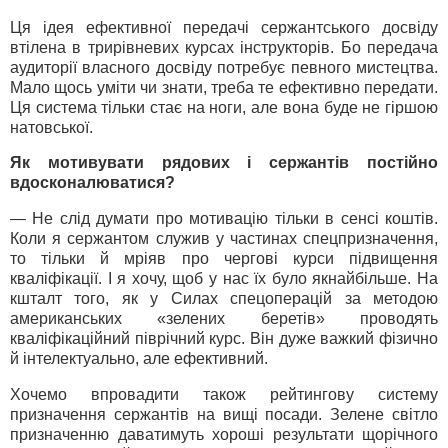
Ця ідея ефективної передачі сержантського досвіду
втілена в трирівневих курсах інструкторів. Бо передача
аудиторії власного досвіду потребує певного мистецтва.
Мало щось уміти чи знати, треба те ефективно передати.
Ця система тільки стає на ноги, але вона буде не гіршою
натовської.
Як мотивувати рядових і сержантів постійно
вдосконалюватися?
— Не слід думати про мотивацію тільки в сенсі коштів.
Коли я сержантом служив у частинах спецпризначення,
то тільки й мріяв про чергові курси підвищення
кваліфікації. І я хочу, щоб у нас їх було якнайбільше. На
кшталт того, як у Силах спецоперацій за методою
американських «зелених беретів» проводять
кваліфікаційний піврічний курс. Він дуже важкий фізично
й інтелектуально, але ефективний.
Хочемо впровадити також рейтингову систему
призначення сержантів на вищі посади. Зелене світло
призначенню даватимуть хороші результати щорічного