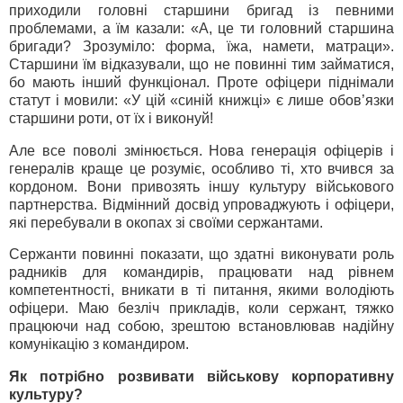
приходили головні старшини бригад із певними
проблемами, а їм казали: «А, це ти головний старшина
бригади? Зрозуміло: форма, їжа, намети, матраци».
Старшини їм відказували, що не повинні тим займатися,
бо мають інший функціонал. Проте офіцери піднімали
статут і мовили: «У цій «синій книжці» є лише обов’язки
старшини роти, от їх і виконуй!
Але все поволі змінюється. Нова генерація офіцерів і
генералів краще це розуміє, особливо ті, хто вчився за
кордоном. Вони привозять іншу культуру військового
партнерства. Відмінний досвід упроваджують і офіцери,
які перебували в окопах зі своїми сержантами.
Сержанти повинні показати, що здатні виконувати роль
радників для командирів, працювати над рівнем
компетентності, вникати в ті питання, якими володіють
офіцери. Маю безліч прикладів, коли сержант, тяжко
працюючи над собою, зрештою встановлював надійну
комунікацію з командиром.
Як потрібно розвивати військову корпоративну
культуру?