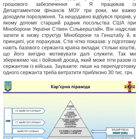
грошового забезпечення ні. Я працював із
Департаментом фінансів МОУ три роки, ми важко
доходили порозуміння. Та нещодавно відбувся прорив, у
якому допоміг старший радник посольства США при
Міноборони України Стівен Сільверштайн. Він надіслав
запити в низку структур Міноборони та Генштабу й, в
принципі, усе порахував. Стів чітко показав: у підготовку
навіть базового сержанта країна вкладає стільки коштів,
що його вигідно мотивувати далі служити. Так ми
збережемо час і бойовий досвід, який може піти разом із
сержантом із війська. Зауважте: лише на перепідготовку
одного сержанта треба витратити приблизно 30 тис. грн.