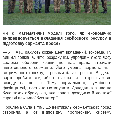
Чи є математичні моделі того, як економічно
виправдовується вкладання серйозного ресурсу в
підготовку сержанта-профі?
— У НАТО рахують кожен цент, вкладений, зокрема, і у
вишкіл вояків. Є чіткі розрахунки, упродовж якого часу
система оборони країни не має права втрачати
підготовленого сержанта. Його умовна вартість, як і
витриманого коньяку, із роками тільки зростає. В ідеалі
варто зробити все, аби він лишався в строю аж до
виходу на пенсію. Тому нормального, сумлінного
фахівця слід постійно мотивувати. Донедавна в нас не
було таких обрахунків, але поволі доходимо й до такої
справді важливої бухгалтерії.
Проблема була в тім, що вертикаль сержантських посад
створили, а от відповідну прогресивну систему