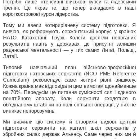
Потрібні лише інтенсивні військові курси та лідерський
тренінг. Це якраз те, що тепер вкладаємо в наші
короткострокові курси лідерства.
Тому ми ввели чотирирівневу систему підготовки. Я
вивчав, як реформують сержантський корпус у країнах
НАТО, Казахстані, Грузії. Колеги досягли непоганих
результатів навіть у державах, де присутні залишки
радянської ментальності — у тих самих Литві, Польщі,
Латвії.
Типовий навчальний план військово-професійної
підготовки натовських сержантів (NCO PME Reference
Curriculum) рекомендує саме чотири рівні вишколу.
Кожна країна має відповідати цим вимогам щонайменше
на 70%. Передусім це питання сумісності сил і єдиного
понятійного апарату. Коли сержанти сходяться в
об’єднаному штабі чи на полі спільної операції, у них не
виникає непорозумінь.
Ми вивчили цю систему й створили видові центри
підготовки сержантів на кшталт шкіл сержантів у
збройних силах держав Альянсу. Саме через них ми й