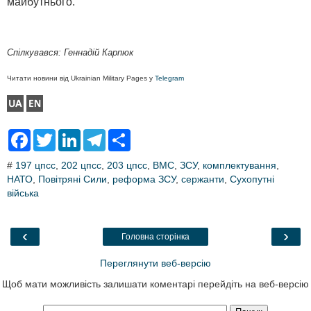
майбутнього.
Спілкувався: Геннадій Карпюк
Читати новини від Ukrainian Military Pages у
Telegram
F
T
L
T
S
a
w
i
e
h
c
i
n
l
a
#
197 цпсс
,
202 цпсс
,
203 цпсс
,
ВМС
,
ЗСУ
,
комплектування
,
e
t
k
e
r
НАТО
b
,
Повітряні Сили
t
e
g
,
реформа ЗСУ
e
,
сержанти
,
Сухопутні
o
e
d
r
війська
o
r
I
a
k
n
m
‹
›
Головна сторінка
Переглянути веб-версію
Щоб мати можливість залишати коментарі перейдіть на веб-версію