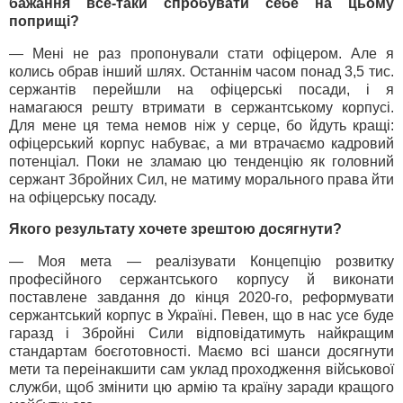
бажання все-таки спробувати себе на цьому
поприщі?
— Мені не раз пропонували стати офіцером. Але я
колись обрав інший шлях. Останнім часом понад 3,5 тис.
сержантів перейшли на офіцерські посади, і я
намагаюся решту втримати в сержантському корпусі.
Для мене ця тема немов ніж у серце, бо йдуть кращі:
офіцерський корпус набуває, а ми втрачаємо кадровий
потенціал. Поки не зламаю цю тенденцію як головний
сержант Збройних Сил, не матиму морального права йти
на офіцерську посаду.
Якого результату хочете зрештою досягнути?
— Моя мета — реалізувати Концепцію розвитку
професійного сержантського корпусу й виконати
поставлене завдання до кінця 2020-го, реформувати
сержантський корпус в Україні. Певен, що в нас усе буде
гаразд і Збройні Сили відповідатимуть найкращим
стандартам боєготовності. Маємо всі шанси досягнути
мети та переінакшити сам уклад проходження військової
служби, щоб змінити цю армію та країну заради кращого