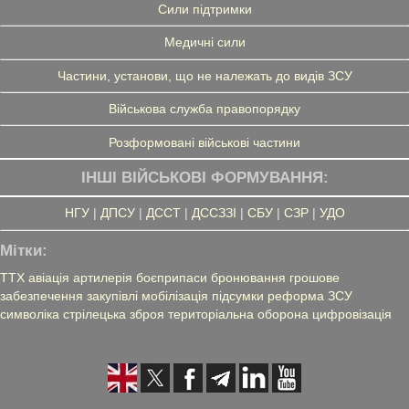
Сили підтримки
Медичні сили
Частини, установи, що не належать до видів ЗСУ
Військова служба правопорядку
Розформовані військові частини
ІНШІ ВІЙСЬКОВІ ФОРМУВАННЯ:
НГУ
|
ДПСУ
|
ДССТ
|
ДССЗЗІ
|
СБУ
|
СЗР
|
УДО
Мітки:
ТТХ
авіація
артилерія
боєприпаси
бронювання
грошове
забезпечення
закупівлі
мобілізація
підсумки
реформа ЗСУ
символіка
стрілецька зброя
територіальна оборона
цифровізація