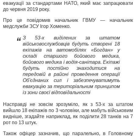
евакуації за стандартами НАТО, який має запрацювати
до червня 2019 року.
Про це повідомив начальник ГВМУ — начальник
медслужби ЗСУ Ігор Хоменко.
З 53-х виділених за штатом
“
військовослужбовців будуть створені 18
екіпажів на автомобілях «Богдан» у
складі старшого бойового медика,
бойового медика і водія-санітара. Екіпажі
будуть постійно знаходитися на
передовій в районі проведення операції
Об'єднаних сил і забезпечуватимуть
евакуацію за територіальним принципом
із зони своєї відповідальності
Насправді не зовсім зрозуміло, як з 53-х за штатом
вийшло 18 екіпажів по 3 чоловіки, але мабуть військовим
видніше, згадайте наприклад, як поділити 28 танків на 7
рот по 13 штук.
Також офіцер зазначив, що паралельно, в Головному