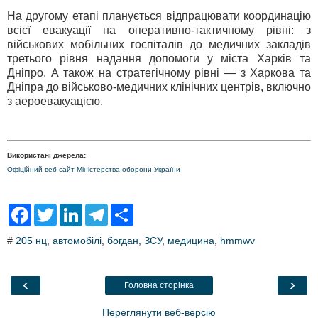
На другому етапі планується відпрацювати координацію
всієї евакуації на оперативно-тактичному рівні: з
військових мобільних госпіталів до медичних закладів
третього рівня надання допомоги у міста Харків та
Дніпро. А також на стратегічному рівні — з Харкова та
Дніпра до військово-медичних клінічних центрів, включно
з аероевакуацією.
Використані джерела:
Офіційний веб-сайт Міністерства оборони України
F
T
L
T
S
a
w
i
e
h
c
i
n
l
a
#
205 нц
,
автомобілі
,
богдан
,
ЗСУ
,
медицина
,
hmmwv
e
t
k
e
r
b
t
e
g
e
o
e
d
r
o
r
I
a
‹
›
Головна сторінка
k
n
m
Переглянути веб-версію