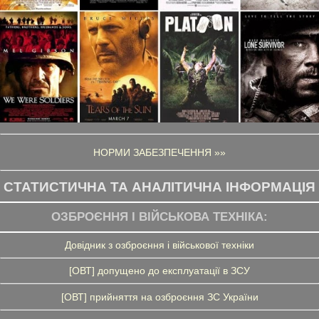
НОРМИ ЗАБЕЗПЕЧЕННЯ »»
СТАТИСТИЧНА ТА АНАЛІТИЧНА ІНФОРМАЦІЯ
ОЗБРОЄННЯ І ВІЙСЬКОВА ТЕХНІКА:
Довідник з озброєння і військової техніки
[ОВТ] допущено до експлуатації в ЗСУ
[ОВТ] прийняття на озброєння ЗС України