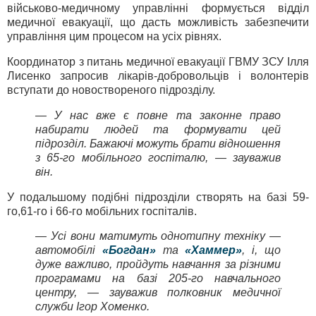
військово-медичному управлінні формується відділ
медичної евакуації, що дасть можливість забезпечити
управління цим процесом на усіх рівнях.
Координатор з питань медичної евакуації ГВМУ ЗСУ Ілля
Лисенко запросив лікарів-добровольців і волонтерів
вступати до новоствореного підрозділу.
— У нас вже є повне та законне право
набирати людей та формувати цей
підрозділ. Бажаючі можуть брати відношення
з 65-го мобільного госпіталю, — зауважив
він.
У подальшому подібні підрозділи створять на базі 59-
го,61-го і 66-го мобільних госпіталів.
— Усі вони матимуть однотипну техніку —
автомобілі
«Богдан»
та
«Хаммер»
, і, що
дуже важливо, пройдуть навчання за різними
програмами на базі 205-го навчального
центру, — зауважив полковник медичної
служби Ігор Хоменко.