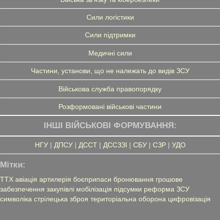
Сили логістики
Сили підтримки
Медичні сили
Частини, установи, що не належать до видів ЗСУ
Військова служба правопорядку
Розформовані військові частини
ІНШІ ВІЙСЬКОВІ ФОРМУВАННЯ:
НГУ
|
ДПСУ
|
ДССТ
|
ДССЗЗІ
|
СБУ
|
СЗР
|
УДО
Мітки:
ТТХ
авіація
артилерія
боєприпаси
бронювання
грошове
забезпечення
закупівлі
мобілізація
підсумки
реформа ЗСУ
символіка
стрілецька зброя
територіальна оборона
цифровізація