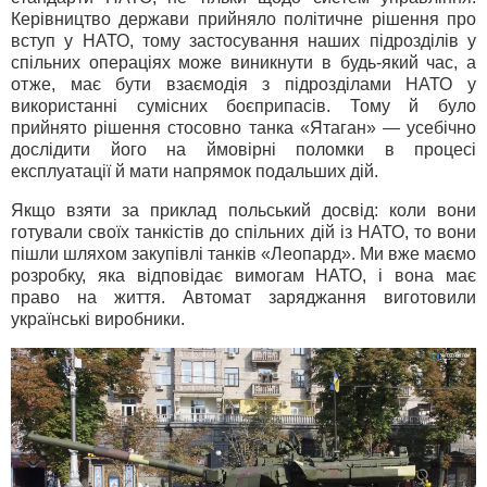
Керівництво держави прийняло політичне рішення про
вступ у НАТО, тому застосування наших підрозділів у
спільних операціях може виникнути в будь-який час, а
отже, має бути взаємодія з підрозділами НАТО у
використанні сумісних боєприпасів. Тому й було
прийнято рішення стосовно танка «Ятаган» — усебічно
дослідити його на ймовірні поломки в процесі
експлуатації й мати напрямок подальших дій.
Якщо взяти за приклад польський досвід: коли вони
готували своїх танкістів до спільних дій із НАТО, то вони
пішли шляхом закупівлі танків «Леопард». Ми вже маємо
розробку, яка відповідає вимогам НАТО, і вона має
право на життя. Автомат заряджання виготовили
українські виробники.