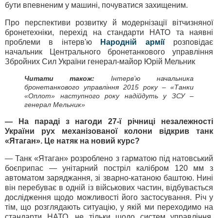
бути впевненим у машині, почуватися захищеним.
Про перспективи розвитку й модернізації вітчизняної
бронетехніки, перехід на стандарти НАТО та наявні
проблеми в інтерв'ю
Народній армії
розповідає
начальник Центрального бронетанкового управління
Збройних Сил України генерал-майор Юрій Мельник
Читати також:
Інтерв’ю начальника
бронетанкового управління 2015 року – «Танки
«Оплот» наступного року надійдуть у ЗСУ –
генерал Мельник»
— На параді з нагоди 27-ї річниці незалежності
України рух механізованої колони відкрив танк
«Ятаган». Це натяк на новий курс?
— Танк «Ятаган» розроблено з гарматою під натовський
боєприпас — унітарний постріл калібром 120 мм з
автоматом заряджання, зі зварно-катаною баштою. Нині
він перебуває в одній із військових частин, відбувається
дослідження щодо можливості його застосування. Річ у
тім, що розглядають ситуацію, у якій ми переходимо на
стандарти НАТО, не тільки щодо систем управління.