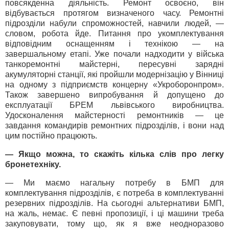
повсякденна діяльність. Ремонт освоєно, він
відбувається протягом визначеного часу. Ремонтні
підрозділи набули спроможностей, навчили людей, —
словом, робота йде. Питання про укомплектування
відповідним оснащенням і технікою — на
завершальному етапі. Уже почали надходити у війська
танкоремонтні майстерні, пересувні зарядні
акумуляторні станції, які пройшли модернізацію у Вінниці
на одному з підприємств концерну «Укроборонпром».
Також завершено випробування й допущено до
експлуатації БРЕМ львівського виробництва.
Удосконалення майстерності ремонтників — це
завдання командирів ремонтних підрозділів, і вони над
цим постійно працюють.
— Якщо можна, то скажіть кілька слів про легку
бронетехніку.
— Ми маємо нагальну потребу в БМП для
комплектування підрозділів, є потреба в комплектуванні
резервних підрозділів. На сьогодні альтернативи БМП,
на жаль, немає. Є певні пропозиції, і ці машини треба
закуповувати, тому що, як я вже неодноразово