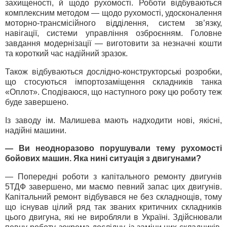
захищеності, й щодо рухомості. Роботи відбуваються
комплексним методом — щодо рухомості, удосконалення
моторно-трансмісійного відділення, систем зв’язку,
навігації, системи управління озброєнням. Головне
завдання модернізації — виготовити за незначні кошти
та короткий час надійний зразок.
Також відбуваються дослідно-конструкторські розробки,
що стосуються імпортозаміщення складників танка
«Оплот». Сподіваюся, що наступного року цю роботу теж
буде завершено.
Із заводу ім. Малишева мають надходити нові, якісні,
надійні машини.
— Ви неодноразово порушували тему рухомості
бойових машин. Яка нині ситуація з двигунами?
— Попередні роботи з капітального ремонту двигунів
5ТДФ завершено, ми маємо певний запас цих двигунів.
Капітальний ремонт відбувався не без складнощів, тому
що існував цілий ряд так званих критичних складників
цього двигуна, які не виробляли в Україні. Здійснювали