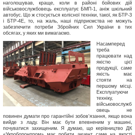
наголошував, краще, коли в районі бойових дій
військовослужбовець експлуатує БМП-1, аніж шкільний
автобус. Що ж стосується колісної техніки, такої, як БТР-3
і БТР-4Е, то, на жаль, наші підприємства не можуть
забезпечити потреби Збройних Сил України в тих
обсягах, у яких ми вимагаємо.
Насамперед
треба
працювати над
якістю цієї
продукції, саме
якість має
стояти на
першому місці.
Експлуатуючи
техніку,
військовослужб
овець не
повинен думати про гарантійні зобов’язання, якщо вона
вийде з ладу. Він має бути впевненим у машині,
почуватися захищеним. Я думаю, що керівництво ДК
«Укроборонпром» має робити акцент саме на якості