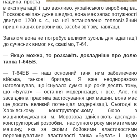
надійна, проста
в експлуатації, і, що важливо, українського виробництва.
Її освоює екіпаж дуже швидко, вона має запас потужності
двигуна 1200 к. с., на неї встановлено тепловізійний
приціл наших виробників, засоби зв’язку, навігації.
Загалом вона не потребує великих зусиль для адаптації
до сучасних вимог, як, скажімо, Т-64.
— Якщо можна, то розкажіть докладніше про долю
танка Т-64БВ.
— Т-64БВ — наш основний танк, ним забезпечено
війська, танкові бригади. Я вже неодноразово
наголошував, що існувала думка ще років десять тому,
що «Булат» — остання модернізація, і все. Але, як
засвідчила практика застосування цих машин, вона має
ще досить великий потенціал модернізації. Сьогодні в
Харківському конструкторському бюро з
машинобудування ім. Морозова здійснюють дослідно-
конструкторські розробки, і наступного року ми матимемо
машину, яка за своїми бойовими властивостями
перевищуватиме властивості танка «Булат» і щодо