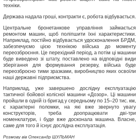
техніки.
Держава надала гроші, контракти є, робота відбувається.
Центральне бронетанкове управління займається
ремонтом машин, щоб поліпшити їхні характеристики.
Наприклад, постійно відбувається удосконалення БРДМ,
забезпечуємо цією технікою війська до моменту
переозброєння. Це перехідний період, а потім ці машини
буде виведено зі штату, поставлено на відповідні види
зберігання для формування резерву, війська буде
переозброєно тими зразками, виробництво яких освоїли
наші державні підприємства.
Наприклад, уже завершено дослідну експлуатацію
тактичної бойової колісної машини «Дозор». Ці машини
пройшли в одній із бригад у середньому по 15–20 тис. км,
є характерні поломки, на які вже звернуто увагу
конструкторів, треба доопрацювати дві-три
номенклатури, і буде вже досконала машина. Власне,
саме для того й існує дослідна експлуатація.
Розмову вів Олександр ШУЛЬМАН