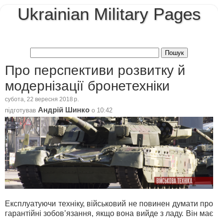
Ukrainian Military Pages
Про перспективи розвитку й
модернізації бронетехніки
субота, 22 вересня 2018 р.
Андрій Шинко
підготував
о
10:42
Експлуатуючи техніку, військовий не повинен думати про
гарантійні зобов’язання, якщо вона вийде з ладу. Він має