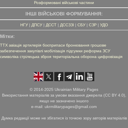
Розформовані військові частини
ІНШІ ВІЙСЬКОВІ ФОРМУВАННЯ:
НГУ
|
ДПСУ
|
ДССТ
|
ДССЗЗІ
|
СБУ
|
СЗР
|
УДО
Мітки:
ТТХ
авіація
артилерія
боєприпаси
бронювання
грошове
забезпечення
закупівлі
мобілізація
підсумки
реформа ЗСУ
символіка
стрілецька зброя
територіальна оборона
цифровізація
© 2014-2025 Ukrainian Military Pages
Використання матеріалів за умови вказання джерела (CC BY 4.0),
якщо не зазначено іншого
e-mail: ukrmilitarypages@gmail.com
Думка редакції може не збігатися із точкою зору авторів матеріалів