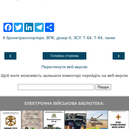
F
T
L
T
S
a
w
i
e
h
c
i
n
l
a
#
бронетранспортери
,
ВПК
,
дозор-б
,
ЗСУ
,
Т-64
,
Т-84
,
танки
e
t
k
e
r
b
t
e
g
e
o
e
d
r
o
r
I
a
‹
›
Головна сторінка
k
n
m
Переглянути веб-версію
Щоб мати можливість залишати коментарі перейдіть на веб-версію
ЕЛЕКТРОННА ВІЙСЬКОВА БІБЛІОТЕКА: