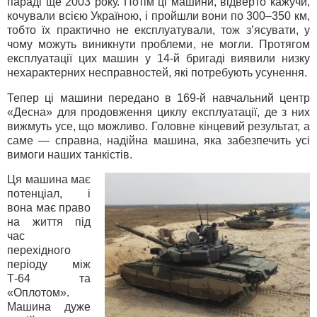
параді ще 2003 року. Потім ці машини, відверто кажучи,
кочували всією Україною, і пройшли вони по 300–350 км,
тобто їх практично не експлуатували, тож з’ясувати, у
чому можуть виникнути проблеми, не могли. Протягом
експлуатації цих машин у 14-й бригаді виявили низку
нехарактерних несправностей, які потребують усунення.
Тепер ці машини передано в 169-й навчальний центр
«Десна» для продовження циклу експлуатації, де з них
вижмуть усе, що можливо. Головне кінцевий результат, а
саме — справна, надійна машина, яка забезпечить усі
вимоги наших танкістів.
Ця машина має
потенціал, і
вона має право
на життя під
час
перехідного
періоду між
Т-64 та
«Оплотом».
Машина дуже