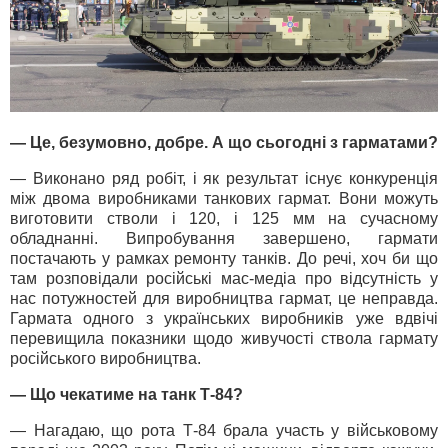
— Це, безумовно, добре. А що сьогодні з гарматами?
— Виконано ряд робіт, і як результат існує конкуренція
між двома виробниками танкових гармат. Вони можуть
виготовити стволи і 120, і 125 мм на сучасному
обладнанні. Випробування завершено, гармати
постачають у рамках ремонту танків. До речі, хоч би що
там розповідали російські мас-медіа про відсутність у
нас потужностей для виробництва гармат, це неправда.
Гармата одного з українських виробників уже вдвічі
перевищила показники щодо живучості ствола гармату
російського виробництва.
— Що чекатиме на танк Т-84?
— Нагадаю, що рота Т-84 брала участь у військовому