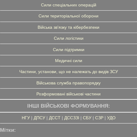
Сили спеціальних операцій
Сили територіальної оборони
Війська зв'язку та кібербезпеки
Сили логістики
Сили підтримки
Медичні сили
Частини, установи, що не належать до видів ЗСУ
Військова служба правопорядку
Розформовані військові частини
ІНШІ ВІЙСЬКОВІ ФОРМУВАННЯ:
НГУ
|
ДПСУ
|
ДССТ
|
ДССЗЗІ
|
СБУ
|
СЗР
|
УДО
Мітки: