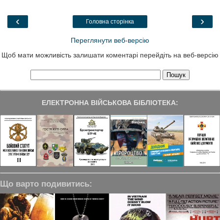
o
r
I
a
k
n
m
‹
›
Головна сторінка
Переглянути веб-версію
Щоб мати можливість залишати коментарі перейдіть на веб-версію
ЕЛЕКТРОННА ВІЙСЬКОВА БІБЛІОТЕКА:
Що варто подивитись: