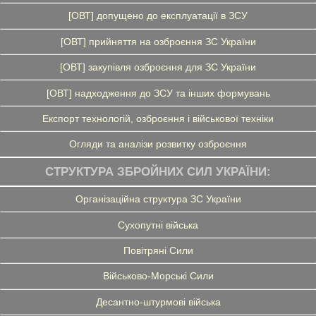
[ОВТ] допущено до експлуатації в ЗСУ
[ОВТ] прийняття на озброєння ЗС України
[ОВТ] закупівля озброєння для ЗС України
[ОВТ] надходження до ЗСУ та інших формувань
Експорт технологій, озброєння і військової техніки
Огляди та аналізи розвитку озброєння
СТРУКТУРА ЗБРОЙНИХ СИЛ УКРАЇНИ:
Організаційна структура ЗС України
Сухопутні війська
Повітряні Сили
Військово-Морські Сили
Десантно-штурмові війська