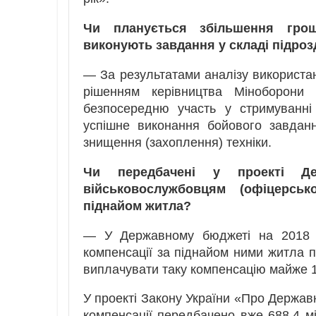
Чи планується збільшення грош
виконують завдання у складі підроз
— За результатами аналізу використа
рішенням керівництва Міноборони
безпосередню участь у стримуванні
успішне виконання бойового завдан
знищення (захоплення) техніки.
Чи передбачені у проекті Де
військовослужбовцям (офіцерськ
піднайом житла?
— У Державному бюджеті на 2018 р
компенсації за піднайом ними житла 
виплачувати таку компенсацію майже 1
У проекті Закону України «Про Державн
компенсації передбачено вже 688,4 мі