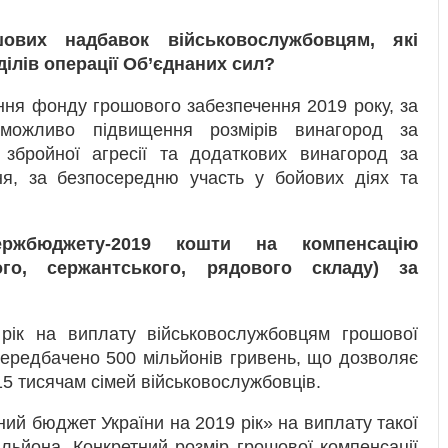
ових надбавок військовослужбовцям, які
ділів операції Об’єднаних сил?
ння фонду грошового забезпечення 2019 року, за
 можливо підвищення розмірів винагород за
 збройної агресії та додаткових винагород за
ня, за безпосередню участь у бойових діях та
ржбюджету-2019 кошти на компенсацію
ого, сержантського, рядового складу) за
ік на виплату військовослужбовцям грошової
передбачено 500 мільйонів гривень, що дозволяє
5 тисячам сімей військовослужбовців.
ий бюджет України на 2019 рік» на виплату такої
льйона. Конкретний розмір грошової компенсації