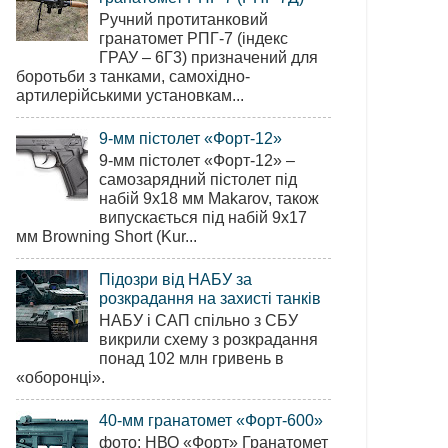
Ручний протитанковий
гранатомет РПГ-7 (індекс
ГРАУ – 6Г3) призначений для
боротьби з танками, самохідно-
артилерійськими установкам...
9-мм пістолет «Форт-12»
9-мм пістолет «Форт-12» –
самозарядний пістолет під
набій 9х18 мм Makarov, також
випускається під набій 9х17
мм Browning Short (Kur...
Підозри від НАБУ за
розкрадання на захисті танків
НАБУ і САП спільно з СБУ
викрили схему з розкрадання
понад 102 млн гривень в
«оборонці».
40-мм гранатомет «Форт-600»
фото: НВО «Форт» Гранатомет