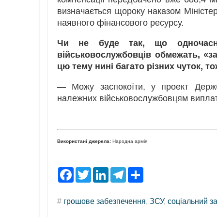
визначається щороку наказом Міністер
наявного фінансового ресурсу.
Чи не буде так, що одночасн
військовослужбовців обмежать, «за
цю тему нині багато різних чуток, т
— Можу заспокоїти, у проект Дер
належних військовослужбовцям виплат 
Використані джерела:
Народна армія
F
T
L
T
S
a
w
i
e
h
c
i
n
l
a
e
t
k
e
r
#
грошове забезпечення
,
ЗСУ
,
соціальний з
b
t
e
g
e
o
e
d
r