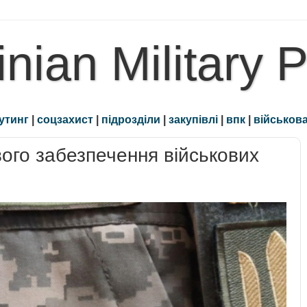
inian Military 
утинг
|
соцзахист
|
підрозділи
|
закупівлі
|
впк
|
військова
ого забезпечення військових