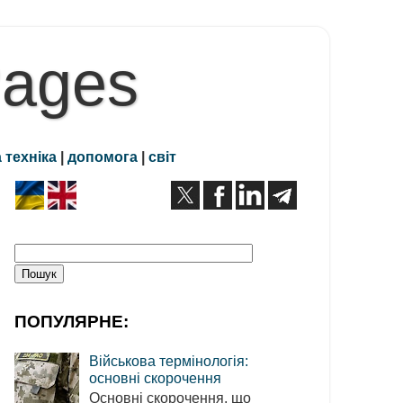
Pages
 техніка
|
допомога
|
світ
ПОПУЛЯРНЕ:
Військова термінологія:
основні скорочення
Основні скорочення, що