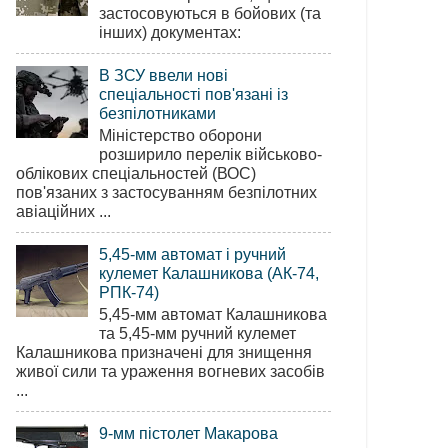
застосовуються в бойових (та
інших) документах:
В ЗСУ ввели нові
спеціальності пов'язані із
безпілотниками
Міністерство оборони
розширило перелік військово-
облікових спеціальностей (ВОС)
пов'язаних з застосуванням безпілотних
авіаційних ...
5,45-мм автомат і ручний
кулемет Калашникова (АК-74,
РПК-74)
5,45-мм автомат Калашникова
та 5,45-мм ручний кулемет
Калашникова призначені для знищення
живої сили та ураження вогневих засобів
...
9-мм пістолет Макарова