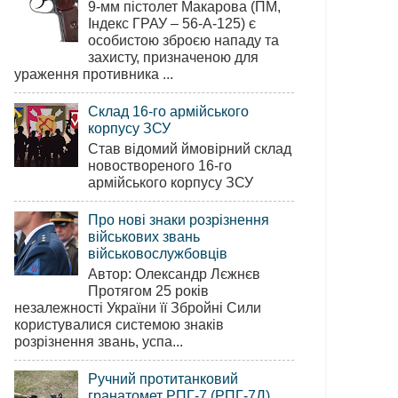
9-мм пістолет Макарова (ПМ,
Індекс ГРАУ – 56-А-125) є
особистою зброєю нападу та
захисту, призначеною для
ураження противника ...
Склад 16-го армійського
корпусу ЗСУ
Став відомий ймовірний склад
новоствореного 16-го
армійського корпусу ЗСУ
Про нові знаки розрізнення
військових звань
військовослужбовців
Автор: Олександр Лєжнєв
Протягом 25 років
незалежності України її Збройні Сили
користувалися системою знаків
розрізнення звань, успа...
Ручний протитанковий
гранатомет РПГ-7 (РПГ-7Д)