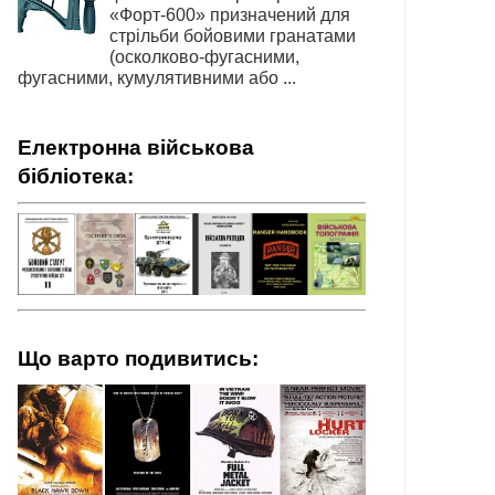
«Форт-600» призначений для
стрільби бойовими гранатами
(осколково-фугасними,
фугасними, кумулятивними або ...
Електронна військова
бібліотека:
Що варто подивитись: