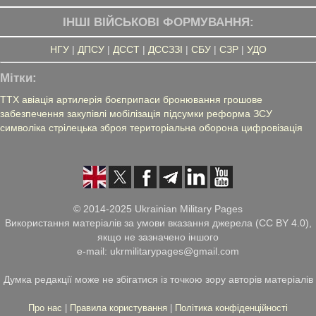
ІНШІ ВІЙСЬКОВІ ФОРМУВАННЯ:
НГУ
|
ДПСУ
|
ДССТ
|
ДССЗЗІ
|
СБУ
|
СЗР
|
УДО
Мітки:
ТТХ
авіація
артилерія
боєприпаси
бронювання
грошове
забезпечення
закупівлі
мобілізація
підсумки
реформа ЗСУ
символіка
стрілецька зброя
територіальна оборона
цифровізація
© 2014-2025 Ukrainian Military Pages
Використання матеріалів за умови вказання джерела (CC BY 4.0),
якщо не зазначено іншого
e-mail: ukrmilitarypages@gmail.com
Думка редакції може не збігатися із точкою зору авторів матеріалів
Про нас
|
Правила користування
|
Політика конфіденційності