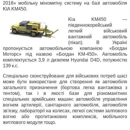
2018» мобільну мінометну систему на базі автомобіля
KIA KM450.
Kia KM450 —
південнокорейський
легкий військовий
вантажний автомобіль
(пікап). В Україні
пропонується автомобільною компанією «Богдан
Моторс» під назвою «Богдан KM-450». Автомобіль
комплектується 3,9 л дизелем Hyundai D4D, потужністю
139 к.с.
Спеціально сконструйоване для військових потреб шасі
може бути використане для створення як автомобіля
загального призначення (бортова легка вантажівка з
тентом), так і в якості бази для різноманітних
спеціальних армійських машин: автомобіля управління
вогнем артилерії, санітарного автомобіля, автомобіля
зв'язку, лабораторії на колесах, легкої системи залпового
вогню або протитанкових комплексів, мобільного
житлового модуля тощо.