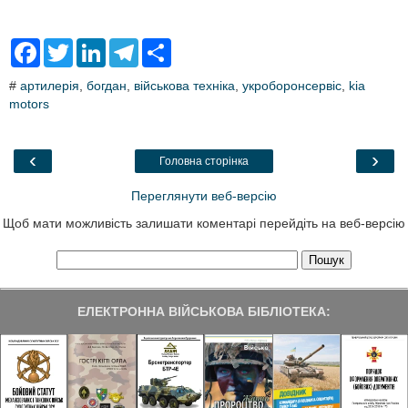
F
T
L
T
S
a
w
i
e
h
c
i
n
l
a
#
артилерія
,
богдан
,
військова техніка
,
укроборонсервіс
,
kia
e
t
k
e
r
motors
b
t
e
g
e
o
e
d
r
o
r
I
a
k
n
m
‹
›
Головна сторінка
Переглянути веб-версію
Щоб мати можливість залишати коментарі перейдіть на веб-версію
ЕЛЕКТРОННА ВІЙСЬКОВА БІБЛІОТЕКА: