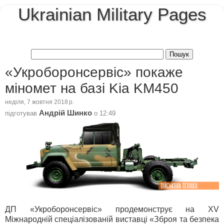
Ukrainian Military Pages
«Укроборонсервіс» покаже
міномет на базі Kia KM450
неділя, 7 жовтня 2018 р.
Андрій Шинко
підготував
о
12:49
ДП «Укроборонсервіс» продемонструє на XV
Міжнародній спеціалізованій виставці «Зброя та безпека