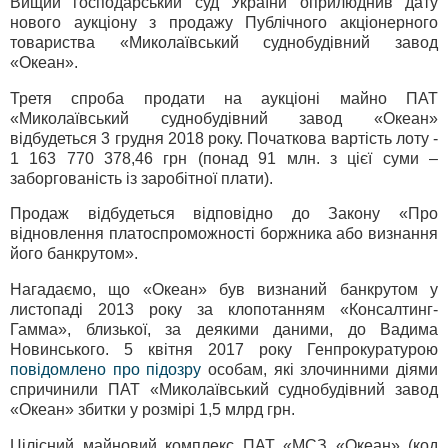
Вищий господарський суд України оприлюднив дату
нового аукціону з продажу Публічного акціонерного
товариства «Миколаївський суднобудівний завод
«Океан».
Третя спроба продати на аукціоні майно ПАТ
«Миколаївський суднобудівний завод «Океан»
відбудеться 3 грудня 2018 року. Початкова вартість лоту -
1 163 770 378,46 грн (понад 91 млн. з цієї суми –
заборгованість із заробітної плати).
Продаж відбудеться відповідно до Закону «Про
відновлення платоспроможності боржника або визнання
його банкрутом».
Нагадаємо, що «Океан» був визнаний банкрутом у
листопаді 2013 року за клопотанням «Консалтинг-
Гамма», близької, за деякими даними, до Вадима
Новинського. 5 квітня 2017 року Генпрокуратурою
повідомлено про підозру
особам, які злочинними діями
спричинили ПАТ «Миколаївський суднобудівний завод
«Океан» збитки у розмірі 1,5 млрд грн.
Цілісний майновий комплекс ПАТ «МСЗ «Океан» (код