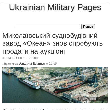
Ukrainian Military Pages
Миколаївський суднобудівний
завод «Океан» знов спробують
продати на аукціоні
середа, 31 жовтня 2018 р.
Андрій Шинко
підготував
о
13:59