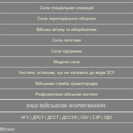
Сили спеціальних операцій
Сили територіальної оборони
Війська зв'язку та кібербезпеки
Сили логістики
Сили підтримки
Медичні сили
Частини, установи, що не належать до видів ЗСУ
Військова служба правопорядку
Розформовані військові частини
ІНШІ ВІЙСЬКОВІ ФОРМУВАННЯ:
НГУ
|
ДПСУ
|
ДССТ
|
ДССЗЗІ
|
СБУ
|
СЗР
|
УДО
Мітки: