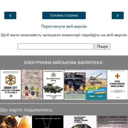
b
t
e
g
e
o
e
d
r
o
r
I
a
‹
›
Головна сторінка
k
n
m
Переглянути веб-версію
Щоб мати можливість залишати коментарі перейдіть на веб-версію
ЕЛЕКТРОННА ВІЙСЬКОВА БІБЛІОТЕКА:
Що варто подивитись: