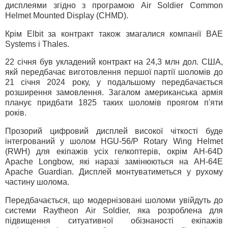
дисплеями згідно з програмою Air Soldier Common
Helmet Mounted Display (CHMD).
Крім Elbit за контракт також змагалися компанії BAE
Systems і Thales.
22 січня був укладений контракт на 24,3 млн дол. США,
якй передбачає виготовлення першої партії шоломів до
21 січня 2024 року, у подальшому передбачається
розширення замовлення. Загалом американська армія
планує придбати 1825 таких шоломів проягом п'яти
років.
Прозорий цифровий дисплей високої чіткості буде
інтегрований у шолом HGU-56/P Rotary Wing Helmet
(RWH) для екіпажів усіх гелкоптерів, окрім AH-64D
Apache Longbow, які наразі замінюються на AH-64E
Apache Guardian. Дисплей монтуватиметься у рухому
частину шолома.
Передбачається, що модернізовані шоломи увійдуть до
системи Raytheon Air Soldier, яка розроблена для
підвищення ситуативної обізнаності екіпажів