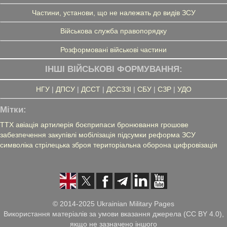
Частини, установи, що не належать до видів ЗСУ
Військова служба правопорядку
Розформовані військові частини
ІНШІ ВІЙСЬКОВІ ФОРМУВАННЯ:
НГУ
|
ДПСУ
|
ДССТ
|
ДССЗЗІ
|
СБУ
|
СЗР
|
УДО
Мітки:
ТТХ
авіація
артилерія
боєприпаси
бронювання
грошове
забезпечення
закупівлі
мобілізація
підсумки
реформа ЗСУ
символіка
стрілецька зброя
територіальна оборона
цифровізація
© 2014-2025 Ukrainian Military Pages
Використання матеріалів за умови вказання джерела (CC BY 4.0),
якщо не зазначено іншого