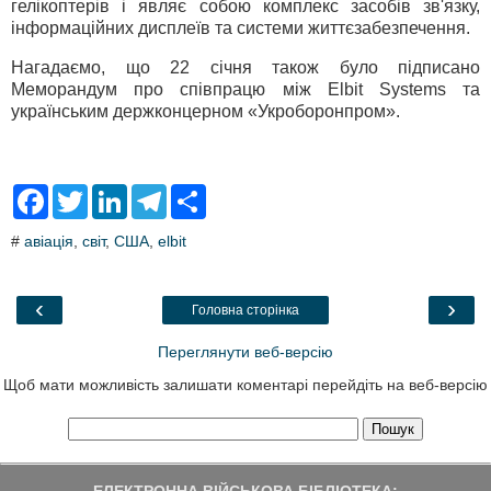
гелікоптерів і являє собою комплекс засобів зв'язку,
інформаційних дисплеїв та системи життєзабезпечення.
Нагадаємо, що 22 січня також було підписано
Меморандум про співпрацю між Elbit Systems та
українським держконцерном «Укроборонпром».
F
T
L
T
S
a
w
i
e
h
c
i
n
l
a
#
авіація
,
світ
,
США
,
elbit
e
t
k
e
r
b
t
e
g
e
o
e
d
r
o
r
I
a
‹
›
Головна сторінка
k
n
m
Переглянути веб-версію
Щоб мати можливість залишати коментарі перейдіть на веб-версію