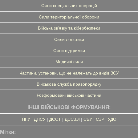
Сили спеціальних операцій
Сили територіальної оборони
Війська зв'язку та кібербезпеки
Сили логістики
Сили підтримки
Медичні сили
Частини, установи, що не належать до видів ЗСУ
Військова служба правопорядку
Розформовані військові частини
ІНШІ ВІЙСЬКОВІ ФОРМУВАННЯ:
НГУ
|
ДПСУ
|
ДССТ
|
ДССЗЗІ
|
СБУ
|
СЗР
|
УДО
Мітки: