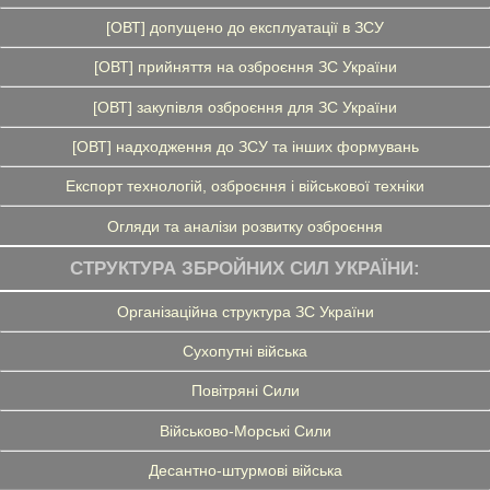
[ОВТ] допущено до експлуатації в ЗСУ
[ОВТ] прийняття на озброєння ЗС України
[ОВТ] закупівля озброєння для ЗС України
[ОВТ] надходження до ЗСУ та інших формувань
Експорт технологій, озброєння і військової техніки
Огляди та аналізи розвитку озброєння
СТРУКТУРА ЗБРОЙНИХ СИЛ УКРАЇНИ:
Організаційна структура ЗС України
Сухопутні війська
Повітряні Сили
Військово-Морські Сили
Десантно-штурмові війська