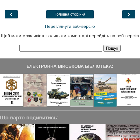
b
t
e
g
e
o
e
d
r
o
r
I
a
‹
›
Головна сторінка
k
n
m
Переглянути веб-версію
Щоб мати можливість залишати коментарі перейдіть на веб-версію
ЕЛЕКТРОННА ВІЙСЬКОВА БІБЛІОТЕКА:
Що варто подивитись: