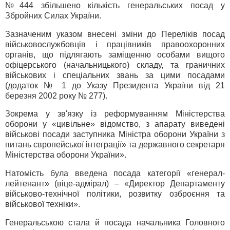
№444 збільшено кількість генеральських посад у
Збройних Силах України.
Зазначеним указом внесені зміни до Переліків посад
військовослужбовців і працівників правоохоронних
органів, що підлягають заміщенню особами вищого
офіцерського (начальницького) складу, та граничних
військових і спеціальних звань за цими посадами
(додаток № 1 до Указу Президента України від 21
березня 2002 року № 277).
Зокрема у зв'язку із реформуванням Міністерства
оборони у «цивільне» відомство, з апарату виведені
військові посади заступника Міністра оборони України з
питань європейської інтеграції» та державного секретаря
Міністерства оборони України».
Натомість була введена посада категорії «генерал-
лейтенант» (віце-адмірал) – «Директор Департаменту
військово-технічної політики, розвитку озброєння та
військової техніки».
Генеральською стала й посада начальника Головного