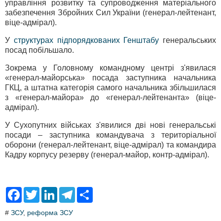
управління розвитку та супроводження матеріального
забезпечення Збройних Сил України (генерал-лейтенант,
віце-адмірал).
У
структурах підпорядкованих Генштабу
генеральських
посад побільшало.
Зокрема у Головному командному центрі з'явилася
«генерал-майорська» посада заступника начальника
ГКЦ, а штатна категорія самого начальника збільшилася
з «генерал-майора» до «генерал-лейтенанта» (віце-
адмірал).
У Сухопутних військах з'явилися дві нові генеральські
посади – заступника командувача з територіальної
оборони (генерал-лейтенант, віце-адмірал) та командира
Кадру корпусу резерву (генерал-майор, контр-адмірал).
F
T
L
T
S
a
w
i
e
h
c
i
n
l
a
#
ЗСУ
,
реформа ЗСУ
e
t
k
e
r