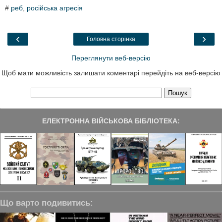
c
i
n
l
a
#
реб
,
російська агресія
e
t
k
e
r
b
t
e
g
e
o
e
d
r
o
r
I
a
‹
›
Головна сторінка
k
n
m
Переглянути веб-версію
Щоб мати можливість залишати коментарі перейдіть на веб-версію
ЕЛЕКТРОННА ВІЙСЬКОВА БІБЛІОТЕКА:
Що варто подивитись: