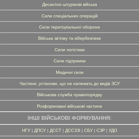
Десантно-штурмові війська
Сили спеціальних операцій
Сили територіальної оборони
Війська зв'язку та кібербезпеки
Сили логістики
Сили підтримки
Медичні сили
Частини, установи, що не належать до видів ЗСУ
Військова служба правопорядку
Розформовані військові частини
ІНШІ ВІЙСЬКОВІ ФОРМУВАННЯ:
НГУ
|
ДПСУ
|
ДССТ
|
ДССЗЗІ
|
СБУ
|
СЗР
|
УДО