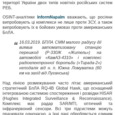
території України двох типів новітніх російських систем
РЕБ.
OSINT-аналітики
InformNapalm
вважають, що росіяни
випробовують ці комплекси не лише проти ЗСУ, а також
випробовують їх в бойових умовах проти американських
БпЛА.
16.03.2019. БПЛА СММ малого радіусу дії
“
виявив автоматизовану станцію
перешкод (Р-330Ж «Житель») на
автомобілі «КамАЗ-4310» і комплекс
радіоелектронної боротьби («Тирада-2»)
неподалік від н. п. Южна Ломуватка (60
км на захід від Луганська)
Над лінією розмежування часто літає американський
стратегічний БпЛА RQ-4B Global Hawk, що оснащений
інтегрованою системою спостереження і розвідки HISAR
(Hughes Integrated Surveillance & Reconnaissance).
Комплекс має радар SAR/MTI, оптичний та
інфрачервоний сенсори. Всі три підсистеми можуть
працювати одночасно, а їхні дані обробляється єдиним