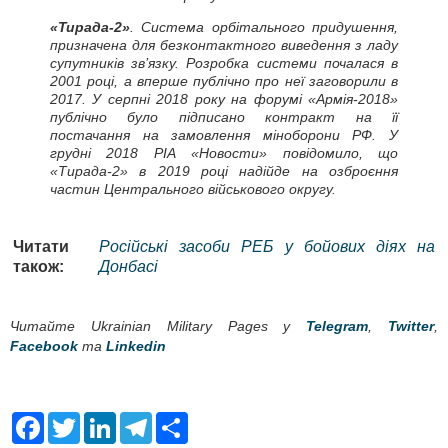
«Тирада-2»
. Система орбітального придушення,
призначена для безконтактного виведення з ладу
супутників зв’язку. Розробка системи почалася в
2001 році, а вперше публічно про неї заговорили в
2017. У серпні 2018 року на форумі «Армія-2018»
публічно було підписано контракт на її
постачання на замовлення міноборони РФ. У
грудні 2018 РІА «Новости» повідомило, що
«Тирада-2» в 2019 році надійде на озброєння
частин Центрального військового округу.
Читати
Російські засоби РЕБ у бойових діях на
також:
Донбасі
Читайте Ukrainian Military Pages у
Telegram
,
Twitter
,
Facebook
та
Linkedin
F
T
L
T
S
a
w
i
e
h