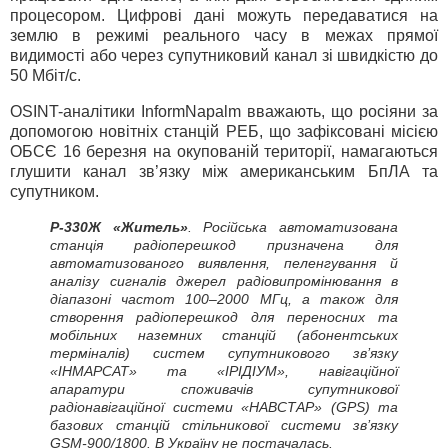
процесором. Цифрові дані можуть передаватися на
землю в режимі реального часу в межах прямої
видимості або через супутниковий канал зі швидкістю до
50 Мбіт/с.
OSINT-аналітики InformNapalm вважають, що росіяни за
допомогою новітніх станцій РЕБ, що зафіксовані місією
ОБСЄ 16 березня на окупованій території, намагаються
глушити канал зв’язку між американським БпЛА та
супутником.
Р-330Ж «Житель»
. Російська автоматизована
станція радіоперешкод призначена для
автоматизованого виявлення, пеленгування й
аналізу сигналів джерел радіовипромінювання в
діапазоні частот 100–2000 МГц, а також для
створення радіоперешкод для переносних та
мобільних наземних станцій (абонентських
терміналів) систем супутникового зв’язку
«ІНМАРСАТ» та «ІРІДІУМ», навігаційної
апаратури споживачів супутникової
радіонавігаційної системи «НАВСТАР» (GPS) та
базових станцій стільникової системи зв’язку
GSM-900/1800. В Україну не постачалась.