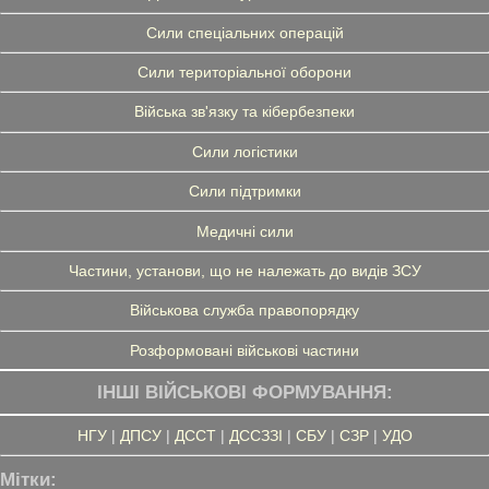
Сили спеціальних операцій
Сили територіальної оборони
Війська зв'язку та кібербезпеки
Сили логістики
Сили підтримки
Медичні сили
Частини, установи, що не належать до видів ЗСУ
Військова служба правопорядку
Розформовані військові частини
ІНШІ ВІЙСЬКОВІ ФОРМУВАННЯ:
НГУ
|
ДПСУ
|
ДССТ
|
ДССЗЗІ
|
СБУ
|
СЗР
|
УДО
Мітки: