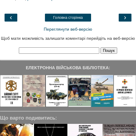
b
t
e
g
e
o
e
d
r
o
r
I
a
‹
›
Головна сторінка
k
n
m
Переглянути веб-версію
Щоб мати можливість залишати коментарі перейдіть на веб-версію
ЕЛЕКТРОННА ВІЙСЬКОВА БІБЛІОТЕКА:
Що варто подивитись: