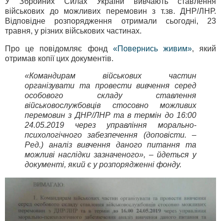
У Збройних Силах України вивчають ставлення
військових до можливих перемовин з т.зв. ДНР/ЛНР.
Відповідне розпорядження отримали сьогодні, 23
травня, у різних військових частинах.
Про це повідомляє фонд
«Повернись живим»
, який
отримав копії цих документів.
«Командирам військових частин
організувати та провести вивчення серед
особового складу ставлення
військовослужбовців стосовно можливих
перемовин з ДНР/ЛНР та в термін до 16:00
24.05.2019 через управління морально-
психологічного забезпечення (доповісти. –
Ред.) аналіз вивчення даного питання та
можливі наслідки зазначеного», – йдеться у
документі, який є у розпорядженні фонду.