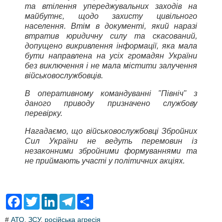
та втілення упереджувальних заходів на
майбутнє, щодо захисту цивільного
населення. Втім в документі, який наразі
втратив юридичну силу та скасований,
допущено викривлення інформації, яка мала
бути направлена на усіх громадян України
без виключення і не мала містити залучення
військовослужбовців.
В оперативному командуванні "Північ" з
даного приводу призначено службову
перевірку.
Нагадаємо, що військовослужбовці Збройних
Сил України не ведуть перемовин із
незаконними збройними формуваннями та
не приймають участі у політичних акціях.
F
T
L
T
S
a
w
i
e
h
c
i
n
l
a
#
АТО
,
ЗСУ
,
російська агресія
e
t
k
e
r