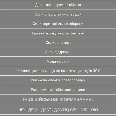
Десантно-штурмові війська
Сили спеціальних операцій
Сили територіальної оборони
Війська зв'язку та кібербезпеки
Сили логістики
Сили підтримки
Медичні сили
Частини, установи, що не належать до видів ЗСУ
Військова служба правопорядку
Розформовані військові частини
ІНШІ ВІЙСЬКОВІ ФОРМУВАННЯ:
НГУ
|
ДПСУ
|
ДССТ
|
ДССЗЗІ
|
СБУ
|
СЗР
|
УДО