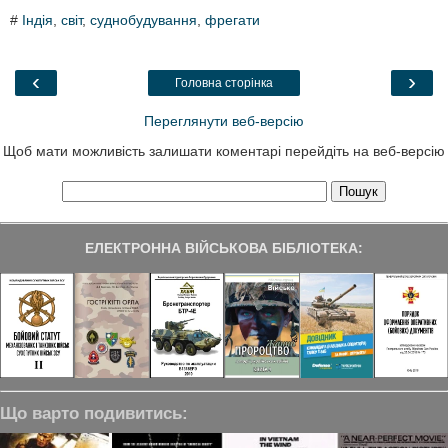
c
i
n
l
a
#
Індія
,
світ
,
суднобудування
,
фрегати
e
t
k
e
r
b
t
e
g
e
o
e
d
r
o
r
I
a
‹
›
Головна сторінка
k
n
m
Переглянути веб-версію
Щоб мати можливість залишати коментарі перейдіть на веб-версію
ЕЛЕКТРОННА ВІЙСЬКОВА БІБЛІОТЕКА:
Що варто подивитись: