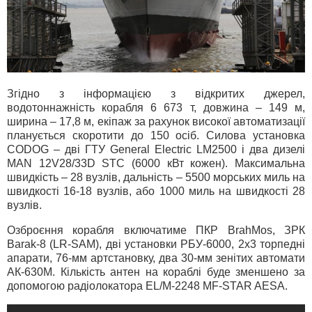
Згідно з інформацією з відкритих джерел,
водотоннажність корабля 6 673 т, довжина – 149 м,
ширина – 17,8 м, екіпаж за рахунок високої автоматизації
планується скоротити до 150 осіб. Силова установка
CODOG – дві ГТУ General Electric LM2500 і два дизелі
MAN 12V28/33D STC (6000 кВт кожен). Максимальна
швидкість – 28 вузлів, дальність – 5500 морських миль на
швидкості 16-18 вузлів, або 1000 миль на швидкості 28
вузлів.
Озброєння корабля включатиме ПКР BrahMos, ЗРК
Barak-8 (LR-SAM), дві установки РБУ-6000, 2х3 торпедні
апарати, 76-мм артстановку, два 30-мм зенітих автомати
АК-630М. Кількість антен на кораблі буде зменшено за
допомогою радіолокатора EL/M-2248 MF-STAR AESA.