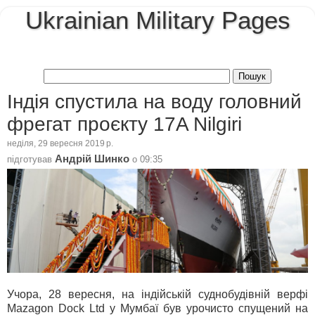
Ukrainian Military Pages
Індія спустила на воду головний
фрегат проєкту 17A Nilgiri
неділя, 29 вересня 2019 р.
Андрій Шинко
підготував
о
09:35
Учора, 28 вересня, на індійській суднобудівній верфі
Mazagon Dock Ltd у Мумбаї був урочисто спущений на