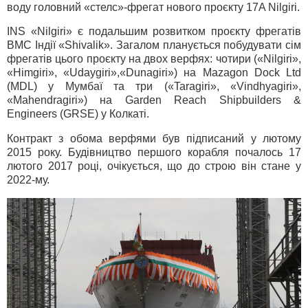
воду головний «стелс»-фрегат нового проєкту 17A Nilgiri.
INS «Nilgiri» є подальшим розвитком проєкту фрегатів
ВМС Індії «Shivalik». Загалом планується побудувати сім
фрегатів цього проєкту на двох верфях: чотири («Nilgiri»,
«Himgiri», «Udaygiri»,«Dunagiri») на Mazagon Dock Ltd
(MDL) у Мумбаї та три («Taragiri», «Vindhyagiri»,
«Mahendragiri») на Garden Reach Shipbuilders &
Engineers (GRSE) у Колкаті.
Контракт з обома верфями був підписаний у лютому
2015 року. Будівництво першого корабля почалось 17
лютого 2017 році, очікується, що до строю він стане у
2022-му.