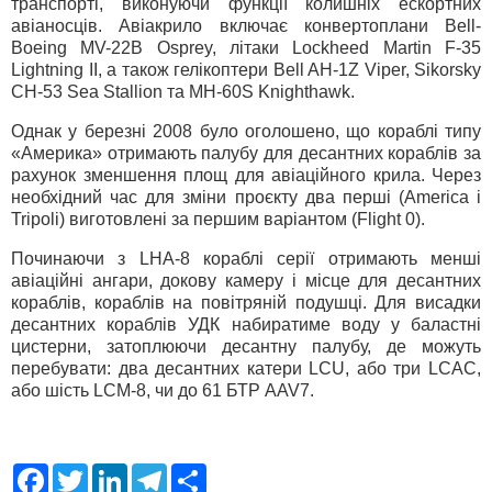
транспорті, виконуючи функції колишніх ескортних
авіаносців. Авіакрило включає конвертоплани Bell-
Boeing MV-22B Osprey, літаки Lockheed Martin F-35
Lightning II, а також гелікоптери Bell AH-1Z Viper, Sikorsky
CH-53 Sea Stallion та MH-60S Knighthawk.
Однак у березні 2008 було оголошено, що кораблі типу
«Америка» отримають палубу для десантних кораблів за
рахунок зменшення площ для авіаційного крила. Через
необхідний час для зміни проєкту два перші (America і
Tripoli) виготовлені за першим варіантом (Flight 0).
Починаючи з LHA-8 кораблі серії отримають менші
авіаційні ангари, докову камеру і місце для десантних
кораблів, кораблів на повітряній подушці. Для висадки
десантних кораблів УДК набиратиме воду у баластні
цистерни, затоплюючи десантну палубу, де можуть
перебувати: два десантних катери LCU, або три LCAC,
або шість LCM-8, чи до 61 БТР AAV7.
F
T
L
T
S
a
w
i
e
h