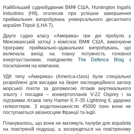
Найбільший суднобудівник ВМФ США, Huntington Ingalls
Industries (HII), оголосив про успішне завершення
приймальних випробувань універсального десантного
корабля Tripoli (LHA 7).
Друге судно класу «Америка» три дні пробуло у
Мексиканській затоці з комісією ВМФ США, виконуючи
програму приймально-здавальних випробувань, що
включала вихід на повну потужність головної
енергоустановки, повідомляє
The Defence Blog
з
посиланням на компанію.
УДК типу «Америка» (America-class) були спеціально
розроблені для висадки на берег експедиційного загону
морської піхоти за допомогою літаків вертикального
зльоту і посадки – конвертопланів V-22 Osprey і за
підтримки літаків типу Harrier II, F-35 Lightning II, ударних
гелікоптерів. З водотоннажністю 45000 тонн вони не
поступаються авіаносцям Франції та Індії.
Планувалось, що вони не матимуть палуби для кораблів
на повітряній подушці, а зосередяться на повітряному