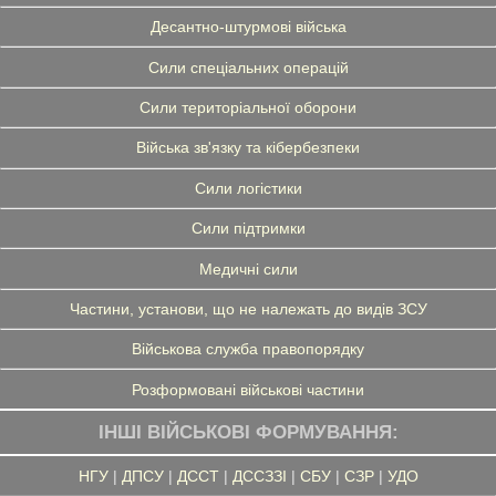
Десантно-штурмові війська
Сили спеціальних операцій
Сили територіальної оборони
Війська зв'язку та кібербезпеки
Сили логістики
Сили підтримки
Медичні сили
Частини, установи, що не належать до видів ЗСУ
Військова служба правопорядку
Розформовані військові частини
ІНШІ ВІЙСЬКОВІ ФОРМУВАННЯ:
НГУ
|
ДПСУ
|
ДССТ
|
ДССЗЗІ
|
СБУ
|
СЗР
|
УДО