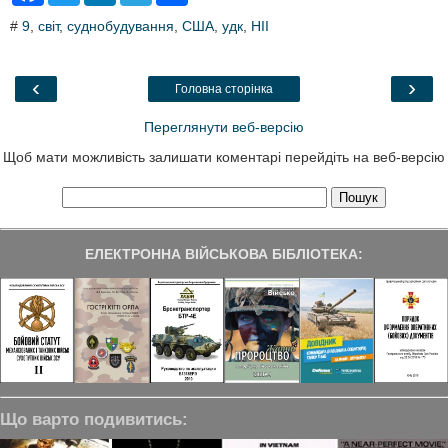
c
i
n
l
a
#
9
,
світ
,
суднобудування
,
США
,
удк
,
HII
e
t
k
e
r
b
t
e
g
e
o
e
d
r
o
r
I
a
‹
›
Головна сторінка
k
n
m
Переглянути веб-версію
Щоб мати можливість залишати коментарі перейдіть на веб-версію
ЕЛЕКТРОННА ВІЙСЬКОВА БІБЛІОТЕКА:
Що варто подивитись: