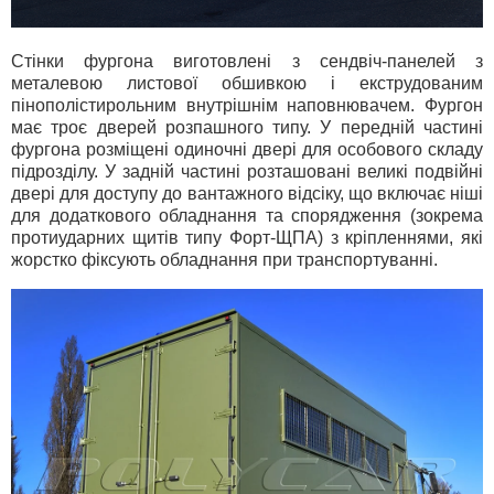
Стінки фургона виготовлені з сендвіч-панелей з
металевою листової обшивкою і екструдованим
пінополістирольним внутрішнім наповнювачем. Фургон
має троє дверей розпашного типу. У передній частині
фургона розміщені одиночні двері для особового складу
підрозділу. У задній частині розташовані великі подвійні
двері для доступу до вантажного відсіку, що включає ніші
для додаткового обладнання та спорядження (зокрема
протиударних щитів типу Форт-ЩПА) з кріпленнями, які
жорстко фіксують обладнання при транспортуванні.