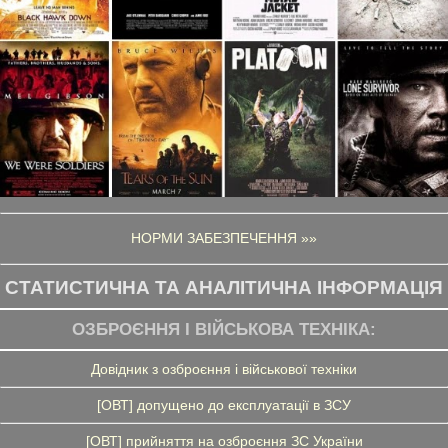
НОРМИ ЗАБЕЗПЕЧЕННЯ »»
СТАТИСТИЧНА ТА АНАЛІТИЧНА ІНФОРМАЦІЯ
ОЗБРОЄННЯ І ВІЙСЬКОВА ТЕХНІКА:
Довідник з озброєння і військової техніки
[ОВТ] допущено до експлуатації в ЗСУ
[ОВТ] прийняття на озброєння ЗС України