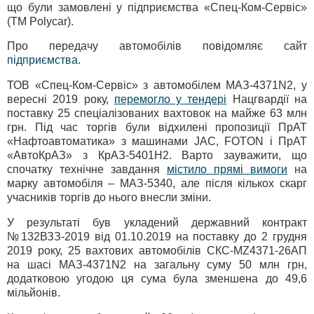
що були замовлені у підприємства «Спец-Ком-Сервіс»
(TM Polycar).
Про передачу автомобілів повідомляє сайт
підприємства
.
ТОВ «Спец-Ком-Сервіс» з автомобілем МАЗ-4371N2, у
вересні 2019 року,
перемогло у тендері
Нацгвардії на
поставку 25 спеціалізованих вахтовок на майже 63 млн
грн. Під час торгів були відхилені пропозиції ПрАТ
«Нафтоавтоматика» з машинами JAC, FOTON і ПрАТ
«АвтоКрАЗ» з КрАЗ-5401Н2. Варто зауважити, що
спочатку технічне завдання
містило прямі вимоги
на
марку автомобіля – МАЗ-5340, але після кількох скарг
учасників торгів до нього внесли зміни.
У результаті був укладений державний контракт
№132ВЗЗ-2019 від 01.10.2019 на поставку до 2 грудня
2019 року, 25 вахтових автомобілів СКС-MZ4371-26АП
на шасі МАЗ-4371N2 на загальну суму 50 млн грн,
додатковою угодою ця сума була зменшена до 49,6
мільйонів.