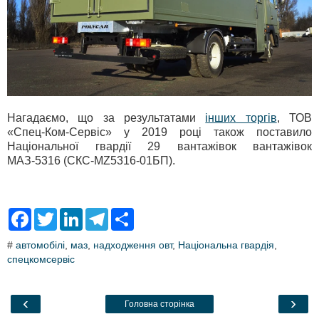
Нагадаємо, що за результатами
інших торгів
, ТОВ
«Спец-Ком-Сервіс» у 2019 році також поставило
Національної гвардії 29 вантажівок вантажівок
МАЗ-5316 (СКС-MZ5316-01БП).
F
T
L
T
S
a
w
i
e
h
c
i
n
l
a
#
автомобілі
,
маз
,
надходження овт
,
Національна гвардія
,
e
t
k
e
r
спецкомсервіс
b
t
e
g
e
o
e
d
r
o
r
I
a
k
n
m
‹
›
Головна сторінка