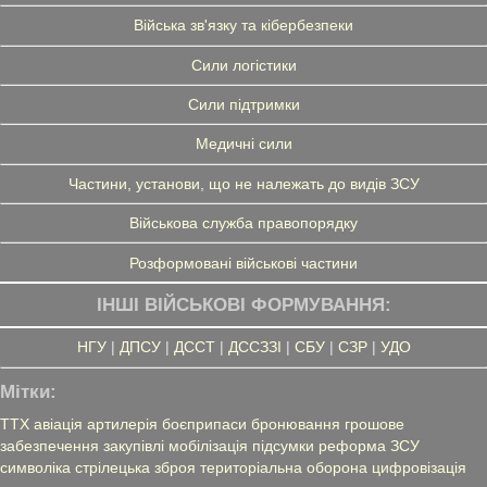
Війська зв'язку та кібербезпеки
Сили логістики
Сили підтримки
Медичні сили
Частини, установи, що не належать до видів ЗСУ
Військова служба правопорядку
Розформовані військові частини
ІНШІ ВІЙСЬКОВІ ФОРМУВАННЯ:
НГУ
|
ДПСУ
|
ДССТ
|
ДССЗЗІ
|
СБУ
|
СЗР
|
УДО
Мітки:
ТТХ
авіація
артилерія
боєприпаси
бронювання
грошове
забезпечення
закупівлі
мобілізація
підсумки
реформа ЗСУ
символіка
стрілецька зброя
територіальна оборона
цифровізація