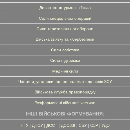
Десантно-штурмові війська
Сили спеціальних операцій
Сили територіальної оборони
Війська зв'язку та кібербезпеки
Сили логістики
Сили підтримки
Медичні сили
Частини, установи, що не належать до видів ЗСУ
Військова служба правопорядку
Розформовані військові частини
ІНШІ ВІЙСЬКОВІ ФОРМУВАННЯ:
НГУ
|
ДПСУ
|
ДССТ
|
ДССЗЗІ
|
СБУ
|
СЗР
|
УДО