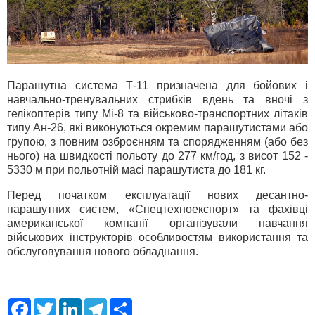
Парашутна система Т-11 призначена для бойових і
навчально-тренувальних стрибків вдень та вночі з
гелікоптерів типу Мі-8 та військово-транспортних літаків
типу Ан-26, які виконуються окремим парашутистами або
групою, з повним озброєнням та спорядженням (або без
нього) на швидкості польоту до 277 км/год, з висот 152 -
5330 м при польотній масі парашутиста до 181 кг.
Перед початком експлуатації нових десантно-
парашутних систем, «Спецтехноекспорт» та фахівці
американської компанії організували навчання
військових інструкторів особливостям використання та
обслуговування нового обладнання.
F
T
L
T
S
a
w
i
e
h