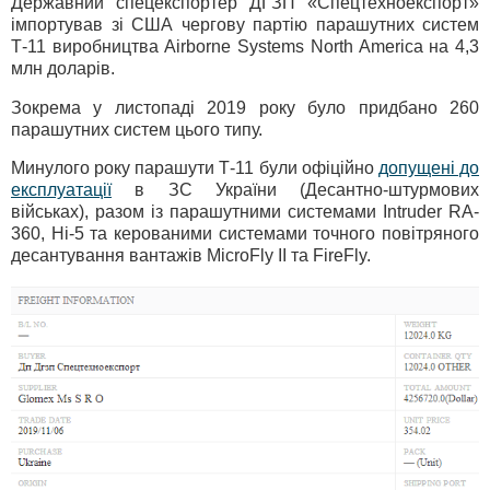
Державний спецекспортер ДГЗП «Спецтехноекспорт»
імпортував зі США чергову партію парашутних систем
Т-11 виробництва Airborne Systems North America на 4,3
млн доларів.
Зокрема у листопаді 2019 року було придбано 260
парашутних систем цього типу.
Минулого року парашути Т-11 були офіційно
допущені до
експлуатації
в ЗС України (Десантно-штурмових
військах), разом із парашутними системами Intruder RA-
360, Hi-5 та керованими системами точного повітряного
десантування вантажів MicroFly II та FireFly.