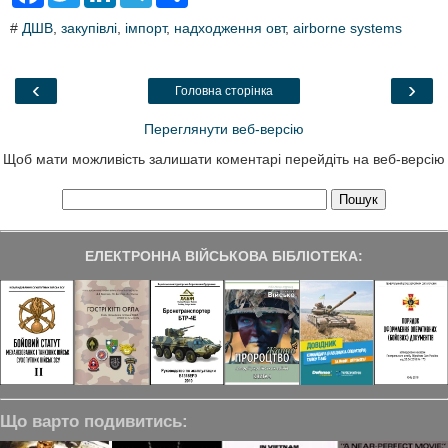
c
i
n
l
a
#
ДШВ
,
закупівлі
,
імпорт
,
надходження овт
,
airborne systems
e
t
k
e
r
b
t
e
g
e
o
e
d
r
o
r
I
a
‹
›
Головна сторінка
k
n
m
Переглянути веб-версію
Щоб мати можливість залишати коментарі перейдіть на веб-версію
ЕЛЕКТРОННА ВІЙСЬКОВА БІБЛІОТЕКА:
Що варто подивитись: