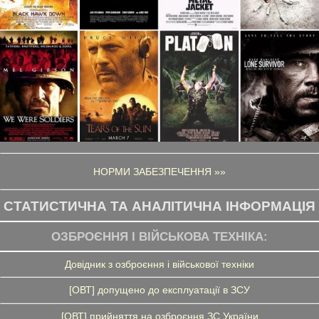
НОРМИ ЗАБЕЗПЕЧЕННЯ »»
СТАТИСТИЧНА ТА АНАЛІТИЧНА ІНФОРМАЦІЯ
ОЗБРОЄННЯ І ВІЙСЬКОВА ТЕХНІКА:
Довідник з озброєння і військової техніки
[ОВТ] допущено до експлуатації в ЗСУ
[ОВТ] прийняття на озброєння ЗС України