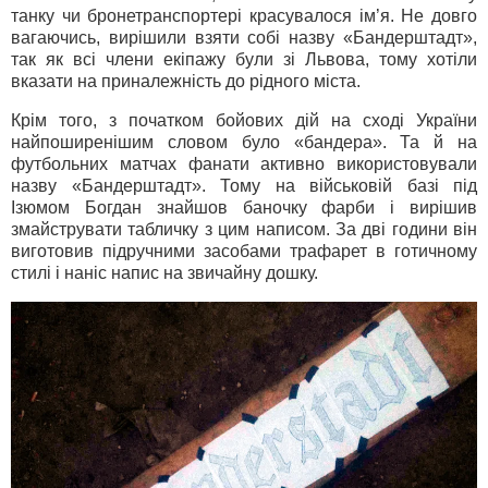
танку чи бронетранспортері красувалося ім’я. Не довго
вагаючись, вирішили взяти собі назву «Бандерштадт»,
так як всі члени екіпажу були зі Львова, тому хотіли
вказати на приналежність до рідного міста.
Крім того, з початком бойових дій на сході України
найпоширенішим словом було «бандера». Та й на
футбольних матчах фанати активно використовували
назву «Бандерштадт». Тому на військовій базі під
Ізюмом Богдан знайшов баночку фарби і вирішив
змайструвати табличку з цим написом. За дві години він
виготовив підручними засобами трафарет в готичному
стилі і наніс напис на звичайну дошку.