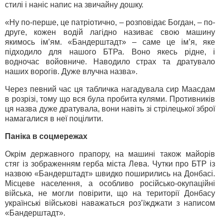
стилі і наніс напис на звичайну дошку.
«Ну по-перше, це патріотично, – розповідає Богдан, – по-
друге, кожен водій лагідно називає свою машину
якимось ім’ям. «Бандерштадт» – саме це ім’я, яке
підходило для нашого БТРа. Воно якесь рідне, і
водночас войовниче. Наводило страх та дратувало
наших ворогів. Дуже влучна назва».
Через певний час ця табличка нагадувала сир Маасдам
в розрізі, тому що вся була пробита кулями. Противників
ця назва дуже дратувала, вони навіть зі стрілецької зброї
намагалися в неї поцілити.
Паніка в соцмережах
Окрім державного прапору, на машині також майорів
стяг із зображенням герба міста Лева. Чутки про БТР із
назвою «Бандерштадт» швидко поширились на Донбасі.
Місцеве населення, а особливо російсько-окупаційні
війська, не могли повірити, що на території Донбасу
українські військові наважаться роз’їжджати з написом
«Бандерштадт».