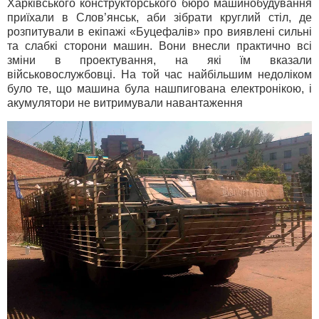
Харківського конструкторського бюро машинобудування
приїхали в Слов’янськ, аби зібрати круглий стіл, де
розпитували в екіпажі «Буцефалів» про виявлені сильні
та слабкі сторони машин. Вони внесли практично всі
зміни в проектування, на які їм вказали
військовослужбовці. На той час найбільшим недоліком
було те, що машина була нашпигована електронікою, і
акумулятори не витримували навантаження