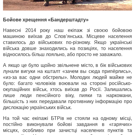
Бойове хрещення «Бандерштадту»
Навесні 2014 року наш екіпаж зі своєю бойовою
машиною виїхав до Слов’янська. Місцеве населення
ставилось до військових по-різному. Якщо українські
війська довше знаходились на позиціях, то населення
відносилось більш лояльно, або просто не заважало.
А якщо це було щойно звільнене місто, в бік військових
лунали вигуки на кшталт «зачем вы сюда припёрлись»,
«из-за вас одни обстрелы». Молодих людей майже не
було: багато чоловіків воювали на стороні російсько-
окупаційних військ, хтось виїхав до Росії. Залишались
лише люди пенсійного віку, пияки та наркомани,
більшість з них передавали противнику інформацію про
дислокацію українських військ.
На той час екіпажі БТРів не стояли на одному місці,
постійно виконували бойові завдання в «гарячих»
місцях, особливо при зачистці населених пунктів та