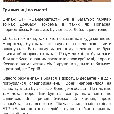
Три чисниці до смерті…
Екіпаж БТР «Бандерштадт» був в багатьох гарячих
точках Донбасу, зокрема в таких як Попасна,
Первомайськ, Кримське, Вуглегірськ, Дебальцеве тощо.
«В багатьох випадках ніхто не казав нам куди ми їдемо.
Наприклад, був наказ: «Слідувати за колоною» – ми й
виконували. В нашому маленькому колективі не було
звички обговорювати наказ. Розуміли які то були часи.
Для нас було головним захистити свою країну від ворога.
Кожного вдома чекали сім’ї, дружини з дітьми та батьки»,
– розповідає Сергій.
Одного разу екіпаж зібрався в дорогу. В десантний відсік
погрузилися спецпризначенці. Вони направилися на
зачистку міста Вуглегірськ Донецької області. На них вже
там чекав ворог. Бій був на техніці, ніхто навіть не
спішився. Він тривав близько 15 хвилин, проте
запам’ятався на все життя. Під час зачистки міста екіпаж
БТР «Бандерштат» на одній з вулиць виїхав прямо на
ворожий танк.