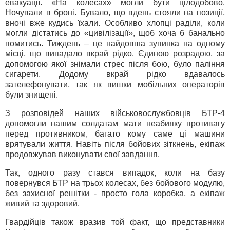
евакуації. «На колесах» могли бути цілодобово.
Ночували в броні. Бувало, що вдень стояли на позиції,
вночі вже кудись їхали. Особливо хлопці раділи, коли
могли дістатись до «цивілізації», щоб хоча б банально
помитись. Тиждень – це найдовша зупинка на одному
місці, що випадало вкрай рідко. Єдиною розрадою, за
допомогою якої знімали стрес після бою, було паління
сигарети. Додому вкрай рідко вдавалось
зателефонувати, так як вишки мобільних операторів
були знищені.
З розповідей наших військовослужбовців БТР-4
допомогли нашим солдатам мати неабияку противагу
перед противником, багато кому саме ці машини
врятували життя. Навіть після бойових зіткнень, екіпаж
продовжував виконувати свої завдання.
Так, одного разу стався випадок, коли на базу
повернувся БТР на трьох колесах, без бойового модулю,
без захисної решітки - просто гола коробка, а екіпаж
живий та здоровий.
Гвардійців також вразив той факт, що представники