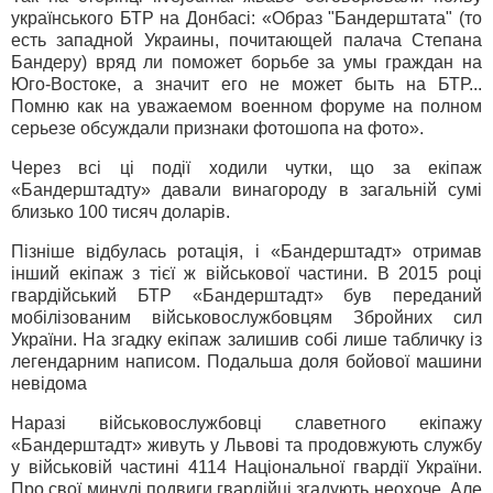
українського БТР на Донбасі: «Образ "Бандерштата" (то
есть западной Украины, почитающей палача Степана
Бандеру) вряд ли поможет борьбе за умы граждан на
Юго-Востоке, а значит его не может быть на БТР...
Помню как на уважаемом военном форуме на полном
серьезе обсуждали признаки фотошопа на фото».
Через всі ці події ходили чутки, що за екіпаж
«Бандерштадту» давали винагороду в загальній сумі
близько 100 тисяч доларів.
Пізніше відбулась ротація, і «Бандерштадт» отримав
інший екіпаж з тієї ж військової частини. В 2015 році
гвардійський БТР «Бандерштадт» був переданий
мобілізованим військовослужбовцям Збройних сил
України. На згадку екіпаж залишив собі лише табличку із
легендарним написом. Подальша доля бойової машини
невідома
Наразі військовослужбовці славетного екіпажу
«Бандерштадт» живуть у Львові та продовжують службу
у військовій частині 4114 Національної гвардії України.
Про свої минулі подвиги гвардійці згадують неохоче. Але