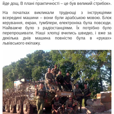
йде дощ. В плані практичності – це був великий стрибок».
На початках викликали труднощі з інструкціями
всередині машини – вони були арабською мовою. Блок
керування, екран, тумблери, електроніка була повсюди.
Найважче було з радіостанціями. Їх потрібно було
перепрошивати. Наші хлопці вчились швидко, і вже за
декілька днів машина повністю була в «руках»
львівського екіпажу.