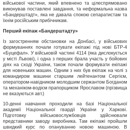
військової частини, який впевнено та цілеспрямовано
виконував поставлені завдання, та неформальна назва
«Бандерштадт», яка не давала спокою сепаратистам та
їхнім російським прибічникам.
Перший екіпаж «Бандерштадту»
Із загостренням обстановки на Донбасі, у військових
формуваннях почали готувати екіпажі під нові БТР-4
«Буцефал». У військовій частині 4114 (яка дислокується
у місті Львові), і одна з перших брала участь у бойових
діях на сході України, також почали формувати екіпажі
для новеньких машин. Одним з них був екіпаж на чолі з
командиром машини старшим лейтенантом Сергієм,
оператором-навідником молодшим сержантом Богданом
та механіком-водієм прапорщиком Ярославом (прізвища
не вказуються авт.)
10-денні навчання проходили на базі Національної
академії Національної гвардії України у Харкові.
Підготовку військовослужбовців здійснювали
представники заводу виробника. Там екіпажі пройшли
швидкий курс по опануванню новою машиною. В