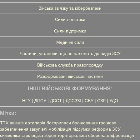
Війська зв'язку та кібербезпеки
Сили логістики
Сили підтримки
Медичні сили
Частини, установи, що не належать до видів ЗСУ
Військова служба правопорядку
Розформовані військові частини
ІНШІ ВІЙСЬКОВІ ФОРМУВАННЯ:
НГУ
|
ДПСУ
|
ДССТ
|
ДССЗЗІ
|
СБУ
|
СЗР
|
УДО
Мітки:
ТТХ
авіація
артилерія
боєприпаси
бронювання
грошове
забезпечення
закупівлі
мобілізація
підсумки
реформа ЗСУ
символіка
стрілецька зброя
територіальна оборона
цифровізація