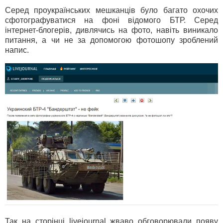
Серед проукраїнських мешканців було багато охочих
сфотографуватися на фоні відомого БТР. Серед
інтернет-блогерів, дивлячись на фото, навіть виникало
питання, а чи не за допомогою фотошопу зроблений
напис.
Так на сторінці livejournal жваво обговорювали появу