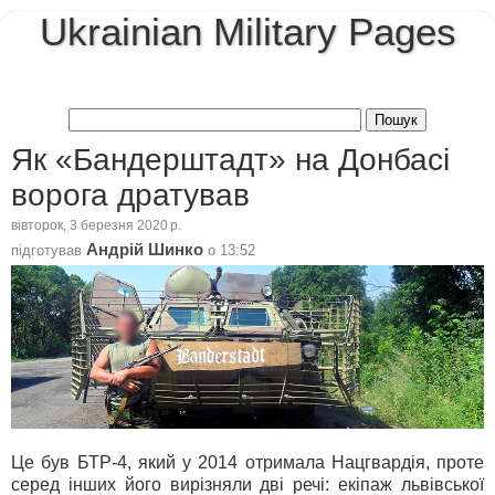
Ukrainian Military Pages
Як «Бандерштадт» на Донбасі
ворога дратував
вівторок, 3 березня 2020 р.
Андрій Шинко
підготував
о
13:52
Це був БТР-4, який у 2014 отримала Нацгвардія, проте
серед інших його вирізняли дві речі:
екіпаж львівської