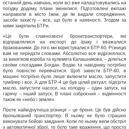
останній день навчань, коли всі вже налаштовувались на
поїздку додому, плани змінилися. Підготовлені екіпажі
направили в місто Ізюм, де їм видали спорядження,
засоби захисту – все, що було в наявності. Згодом за
ними закріпили БТРи.
«Це були славнозвісні бронетранспортери, які
відправлялися на експорт до Іраку і вважалися
бракованими. До того ми користувалися БТР-60. Різницю
вам не передати словами. Абсолютно все відрізнялося,
за винятком короба та кулемета Калашникова, – ділиться
своїми спогадами Богдан. Водію та навіднику потрібно
було повністю перевчатися. Щоб завести БТР-60, в
машині потрібно було лише включити масло, запустити
тумблер і все. А для БТР-4 це був цілий ритуал: підігріти
масло, запустити насоси, на холодну – один запуск, на
гарячу – інший запуск. В плані озброєння – відмінності
також як «небо і земля».
Проте найвідчутніша різниця – це броня. Це був дійсно
броньований транспортер. В ньому не було страшно
виконувати бойові завдання. Коли по ньому вели обстріл
з автоматичної зброї, то було таке враження, що просто