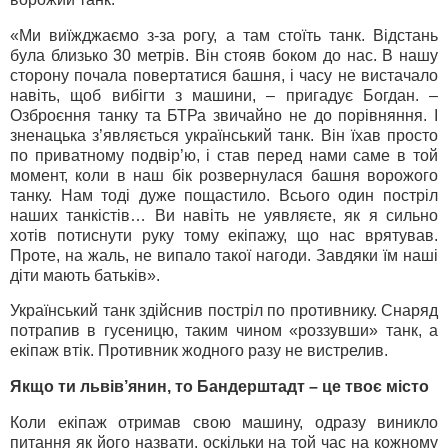
«Ми виїжджаємо з-за рогу, а там стоїть танк. Відстань
була близько 30 метрів. Він стояв боком до нас. В нашу
сторону почала повертатися башня, і часу не вистачало
навіть, щоб вибігти з машини, – пригадує Богдан. –
Озброєння танку та БТРа звичайно не до порівняння. І
зненацька з’являється український танк. Він їхав просто
по приватному подвір’ю, і став перед нами саме в той
момент, коли в наш бік розвернулася башня ворожого
танку. Нам тоді дуже пощастило. Всього один постріл
наших танкістів… Ви навіть не уявляєте, як я сильно
хотів потиснути руку тому екіпажу, що нас врятував.
Проте, на жаль, не випало такої нагоди. Завдяки їм наші
діти мають батьків».
Український танк здійснив постріл по противнику. Снаряд
потрапив в гусеницю, таким чином «роззувши» танк, а
екіпаж втік. Противник жодного разу не вистрелив.
Якщо ти львів’янин, то Бандерштадт – це твоє місто
Коли екіпаж отримав свою машину, одразу виникло
питання як його назвати, оскільки на той час на кожному