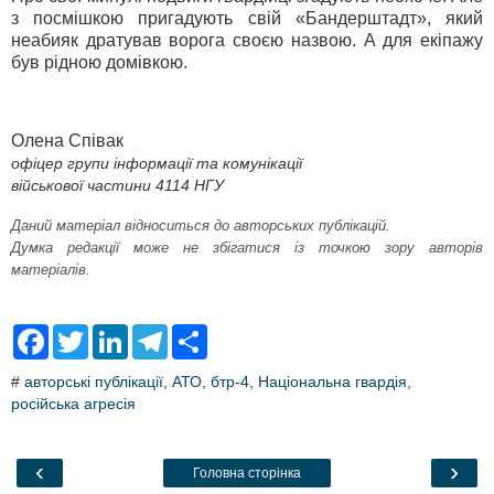
з посмішкою пригадують свій «Бандерштадт», який
неабияк дратував ворога своєю назвою. А для екіпажу
був рідною домівкою.
Олена Співак
офіцер групи інформації та комунікації
військової частини 4114 НГУ
Даний матеріал відноситься до авторських публікацій.
Думка редакції може не збігатися із точкою зору авторів
матеріалів.
F
T
L
T
S
a
w
i
e
h
c
i
n
l
a
#
авторські публікації
,
АТО
,
бтр-4
,
Національна гвардія
,
e
t
k
e
r
російська агресія
b
t
e
g
e
o
e
d
r
o
r
I
a
k
n
m
‹
›
Головна сторінка