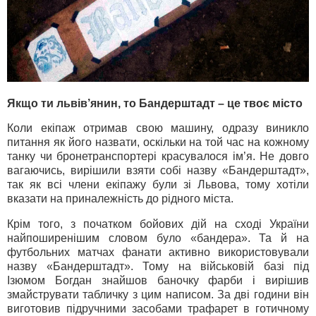
Якщо ти львів’янин, то Бандерштадт – це твоє місто
Коли екіпаж отримав свою машину, одразу виникло
питання як його назвати, оскільки на той час на кожному
танку чи бронетранспортері красувалося ім’я. Не довго
вагаючись, вирішили взяти собі назву «Бандерштадт»,
так як всі члени екіпажу були зі Львова, тому хотіли
вказати на приналежність до рідного міста.
Крім того, з початком бойових дій на сході України
найпоширенішим словом було «бандера». Та й на
футбольних матчах фанати активно використовували
назву «Бандерштадт». Тому на військовій базі під
Ізюмом Богдан знайшов баночку фарби і вирішив
змайструвати табличку з цим написом. За дві години він
виготовив підручними засобами трафарет в готичному