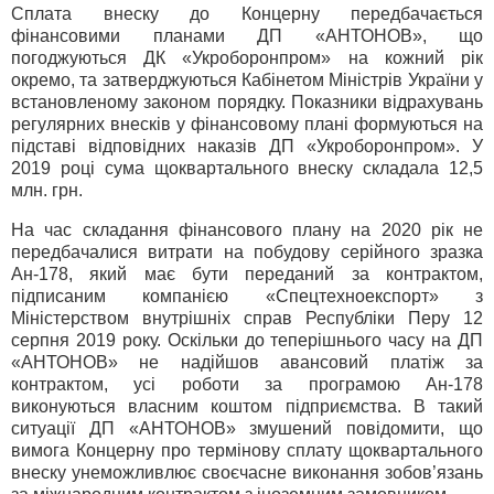
Сплата внеску до Концерну передбачається
фінансовими планами ДП «АНТОНОВ», що
погоджуються ДК «Укроборонпром» на кожний рік
окремо, та затверджуються Кабінетом Міністрів України у
встановленому законом порядку. Показники відрахувань
регулярних внесків у фінансовому плані формуються на
підставі відповідних наказів ДП «Укроборонпром». У
2019 році сума щоквартального внеску складала 12,5
млн. грн.
На час складання фінансового плану на 2020 рік не
передбачалися витрати на побудову серійного зразка
Ан-178, який має бути переданий за контрактом,
підписаним компанією «Спецтехноекспорт» з
Міністерством внутрішніх справ Республіки Перу 12
серпня 2019 року. Оскільки до теперішнього часу на ДП
«АНТОНОВ» не надійшов авансовий платіж за
контрактом, усі роботи за програмою Ан-178
виконуються власним коштом підприємства. В такий
ситуації ДП «АНТОНОВ» змушений повідомити, що
вимога Концерну про термінову сплату щоквартального
внеску унеможливлює своєчасне виконання зобов’язань