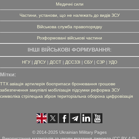
Медичні сили
Частини, установи, що не належать до видів ЗСУ
Військова служба правопорядку
Розформовані військові частини
ІНШІ ВІЙСЬКОВІ ФОРМУВАННЯ:
НГУ
|
ДПСУ
|
ДССТ
|
ДССЗЗІ
|
СБУ
|
СЗР
|
УДО
Мітки:
ТТХ
авіація
артилерія
боєприпаси
бронювання
грошове
забезпечення
закупівлі
мобілізація
підсумки
реформа ЗСУ
символіка
стрілецька зброя
територіальна оборона
цифровізація
© 2014-2025 Ukrainian Military Pages
Використання матеріалів за умови вказання джерела (CC BY 4.0),