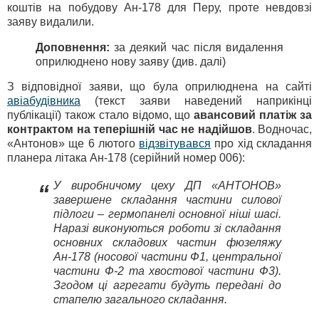
коштів на побудову Ан-178 для Перу, проте невдовзі
заяву видалили.
Доповнення:
за деякий час після видалення
оприлюднено нову заяву (див. далі)
З відповідної заяви, що була оприлюднена на сайті
авіабудівника
(текст заяви наведений наприкінці
публікації) також стало відомо, що
авансовий платіж за
контрактом на теперішній час не надійшов
. Водночас,
«Антонов» ще 6 лютого
відзвітувався
про хід складання
планера літака Ан-178 (серійний номер 006):
У виробничому цеху ДП «АНТОНОВ»
“
завершене складання частини силової
підлоги – гермопанелі основної ніші шасі.
Наразі виконуються роботи зі складання
основних складових частин фюзеляжу
Ан-178 (носової частини Ф1, центральної
частини Ф-2 та хвостової частини Ф3).
Згодом ці агрегати будуть передані до
стапелю загального складання.