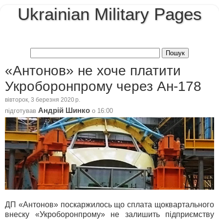
Ukrainian Military Pages
«Антонов» не хоче платити
Укроборонпрому через Ан-178
вівторок, 3 березня 2020 р.
Андрій Шинко
підготував
о
16:00
ДП «Антонов» поскаржилось що сплата щоквартального
внеску «Укроборонпрому» не залишить підприємству