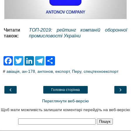
Читати
ТОП-2019: рейтинг компаній оборонної
також:
промисловості України
F
T
L
T
S
a
w
i
e
h
c
i
n
l
a
#
авіація
,
ан-178
,
антонов
,
експорт
,
Перу
,
спецтехноекспорт
e
t
k
e
r
b
t
e
g
e
o
e
d
r
o
r
I
a
‹
›
Головна сторінка
k
n
m
Переглянути веб-версію
Щоб мати можливість залишати коментарі перейдіть на веб-версію