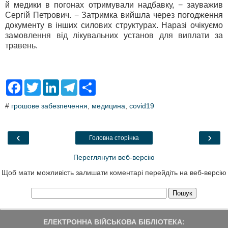
й медики в погонах отримували надбавку, − зауважив
Сергій Петрович. − Затримка вийшла через погодження
документу в інших силових структурах. Наразі очікуємо
замовлення від лікувальних установ для виплати за
травень.
F
T
L
T
S
a
w
i
e
h
c
i
n
l
a
#
грошове забезпечення
,
медицина
,
covid19
e
t
k
e
r
b
t
e
g
e
o
e
d
r
o
r
I
a
‹
›
Головна сторінка
k
n
m
Переглянути веб-версію
Щоб мати можливість залишати коментарі перейдіть на веб-версію
ЕЛЕКТРОННА ВІЙСЬКОВА БІБЛІОТЕКА: