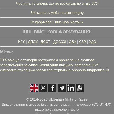
Частини, установи, що не належать до видів ЗСУ
Військова служба правопорядку
Розформовані військові частини
ІНШІ ВІЙСЬКОВІ ФОРМУВАННЯ:
НГУ
|
ДПСУ
|
ДССТ
|
ДССЗЗІ
|
СБУ
|
СЗР
|
УДО
Мітки:
ТТХ
авіація
артилерія
боєприпаси
бронювання
грошове
забезпечення
закупівлі
мобілізація
підсумки
реформа ЗСУ
символіка
стрілецька зброя
територіальна оборона
цифровізація
© 2014-2025 Ukrainian Military Pages
Використання матеріалів за умови вказання джерела (CC BY 4.0),
якщо не зазначено іншого