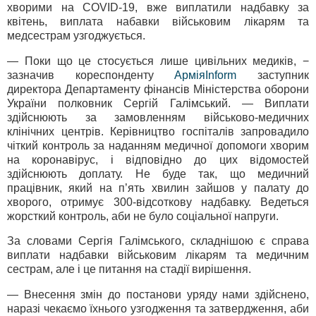
хворими на COVID-19, вже виплатили надбавку за
квітень, виплата набавки військовим лікарям та
медсестрам узгоджується.
— Поки що це стосується лише цивільних медиків, −
зазначив кореспонденту
АрміяInform
заступник
директора Департаменту фінансів Міністерства оборони
України полковник Сергій Галімський. — Виплати
здійснюють за замовленням військово-медичних
клінічних центрів. Керівництво госпіталів запровадило
чіткий контроль за наданням медичної допомоги хворим
на коронавірус, і відповідно до цих відомостей
здійснюють доплату. Не буде так, що медичний
працівник, який на п’ять хвилин зайшов у палату до
хворого, отримує 300-відсоткову надбавку. Ведеться
жорсткий контроль, аби не було соціальної напруги.
За словами Сергія Галімського, складнішою є справа
виплати надбавки військовим лікарям та медичним
сестрам, але і це питання на стадії вирішення.
— Внесення змін до постанови уряду нами здійснено,
наразі чекаємо їхнього узгодження та затвердження, аби