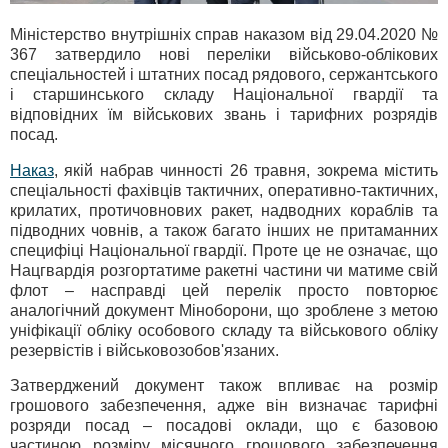
Міністерство внутрішніх справ наказом від 29.04.2020 №
367 затвердило нові переліки військово-облікових
спеціальностей і штатних посад рядового, сержантського
і старшинського складу Національної гвардії та
відповідних їм військових звань і тарифних розрядів
посад.
Наказ
, якій набрав чинності 26 травня, зокрема містить
спеціальності фахівців тактичних, оперативно-тактичних,
крилатих, протичовнових ракет, надводних кораблів та
підводних човнів, а також багато інших не притаманних
специфіці Національної гвардії. Проте це не означає, що
Нацгвардія розгортатиме ракетні частини чи матиме свій
флот – насправді цей перелік просто повторює
аналогічний документ Міноборони, що зроблене з метою
уніфікації обліку особового складу та військового обліку
резервістів і військовозобов'язаних.
Затверджений документ також впливає на розмір
грошового забезпечення, адже він визначає тарифні
розряди посад – посадові оклади, що є базовою
частиною розміру місячного грошового забезпечення