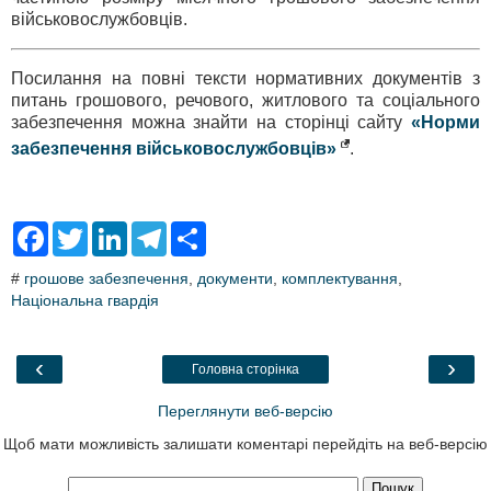
військовослужбовців.
Посилання на повні тексти нормативних документів з
питань грошового, речового, житлового та соціального
забезпечення можна знайти на сторінці сайту
«Норми
забезпечення військовослужбовців»
.
F
T
L
T
S
a
w
i
e
h
c
i
n
l
a
#
грошове забезпечення
,
документи
,
комплектування
,
e
t
k
e
r
Національна гвардія
b
t
e
g
e
o
e
d
r
o
r
I
a
k
n
m
‹
›
Головна сторінка
Переглянути веб-версію
Щоб мати можливість залишати коментарі перейдіть на веб-версію