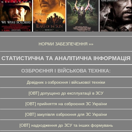
НОРМИ ЗАБЕЗПЕЧЕННЯ »»
СТАТИСТИЧНА ТА АНАЛІТИЧНА ІНФОРМАЦІЯ
ОЗБРОЄННЯ І ВІЙСЬКОВА ТЕХНІКА:
Довідник з озброєння і військової техніки
[ОВТ] допущено до експлуатації в ЗСУ
[ОВТ] прийняття на озброєння ЗС України
[ОВТ] закупівля озброєння для ЗС України
[ОВТ] надходження до ЗСУ та інших формувань