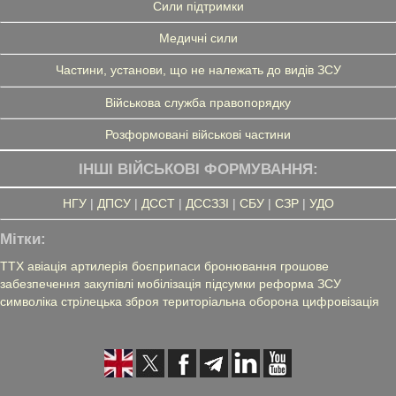
Сили підтримки
Медичні сили
Частини, установи, що не належать до видів ЗСУ
Військова служба правопорядку
Розформовані військові частини
ІНШІ ВІЙСЬКОВІ ФОРМУВАННЯ:
НГУ
|
ДПСУ
|
ДССТ
|
ДССЗЗІ
|
СБУ
|
СЗР
|
УДО
Мітки:
ТТХ
авіація
артилерія
боєприпаси
бронювання
грошове
забезпечення
закупівлі
мобілізація
підсумки
реформа ЗСУ
символіка
стрілецька зброя
територіальна оборона
цифровізація