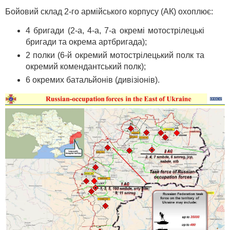
Бойовий склад 2-го армійського корпусу (АК) охоплює:
4 бригади (2-а, 4-а, 7-а окремі мотострілецькі
бригади та окрема артбригада);
2 полки (6-й окремий мотострілецький полк та
окремий комендантський полк);
6 окремих батальйонів (дивізіонів).