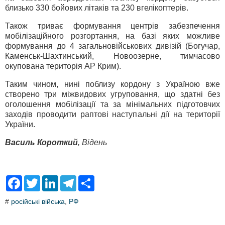
близько 330 бойових літаків та 230 вгелікоптерів.
Також триває формування центрів забезпечення
мобілізаційного розгортання, на базі яких можливе
формування до 4 загальновійськових дивізій (Богучар,
Каменськ-Шахтинський, Новоозерне, тимчасово
окупована територія АР Крим).
Таким чином, нині поблизу кордону з Україною вже
створено три міжвидових угруповання, що здатні без
оголошення мобілізації та за мінімальних підготовчих
заходів проводити раптові наступальні дії на території
України.
Василь Короткий
, Відень
F
T
L
T
S
a
w
i
e
h
c
i
n
l
a
#
російські війська
,
РФ
e
t
k
e
r
b
t
e
g
e
o
e
d
r