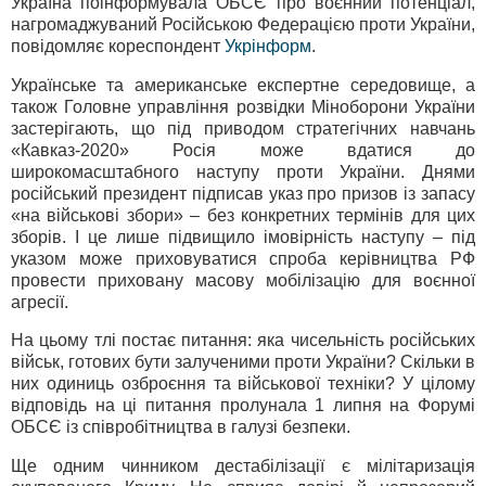
Україна поінформувала ОБСЄ про воєнний потенціал,
нагромаджуваний Російською Федерацією проти України,
повідомляє кореспондент
Укрінформ
.
Українське та американське експертне середовище, а
також Головне управління розвідки Міноборони України
застерігають, що під приводом стратегічних навчань
«Кавказ-2020» Росія може вдатися до
широкомасштабного наступу проти України. Днями
російський президент підписав указ про призов із запасу
«на військові збори» – без конкретних термінів для цих
зборів. І це лише підвищило імовірність наступу – під
указом може приховуватися спроба керівництва РФ
провести приховану масову мобілізацію для воєнної
агресії.
На цьому тлі постає питання: яка чисельність російських
військ, готових бути залученими проти України? Скільки в
них одиниць озброєння та військової техніки? У цілому
відповідь на ці питання пролунала 1 липня на Форумі
ОБСЄ із співробітництва в галузі безпеки.
Ще одним чинником дестабілізації є мілітаризація