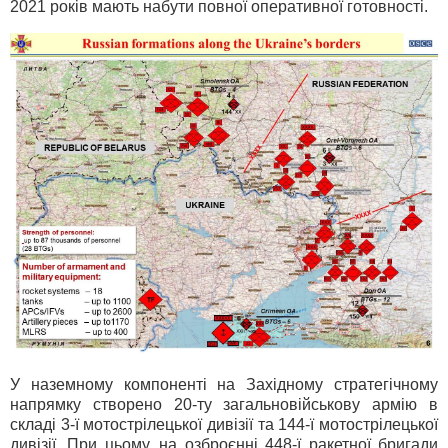
2021 років мають набути повної оперативної готовності.
У наземному компоненті на Західному стратегічному
напрямку створено 20-ту загальновійськову армію в
складі 3-ї мотострілецької дивізії та 144-ї мотострілецької
дивізії. При цьому, на озброєнні 448-ї ракетної бригади