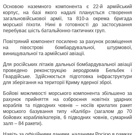
Основою наземного компонента є 22-й армійський
корпус, на базі якого надалі планується створення
загальновійськової армії, та 810-а окрема бригада
морської піхоти. Нині в готовності до застосування
перебуває шість батальйонно-тактичних груп.
Повітряний компонент посилено за рахунок розміщення
на півострові бомбардувальної, штурмової,
винищувальної та армійської авіації.
Для російських літаків дальньої бомбардувальної авіації
проведено реконструкцію аеродромів Бельбек і
Гвардійське. Здійснюється підготовка інфраструктури
для зберігання на території Криму ядерної зброї.
Бойові можливості морського компонента збільшено за
рахунок прийняття на озброєння новітніх ударних
кораблів та підводних човнів – носіїв крилатих ракет
морського базування типу «Калібр» (загалом до 70
бойових кораблів/катерів, 6 підводних човнів, сумарний
залп – 84 ракети).
Навіть за офіційними даними, наданими Росією в рамках