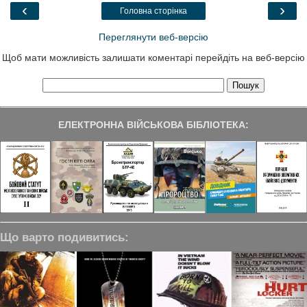
o
r
I
a
‹
›
Головна сторінка
k
n
m
Переглянути веб-версію
Щоб мати можливість залишати коментарі перейдіть на веб-версію
ЕЛЕКТРОННА ВІЙСЬКОВА БІБЛІОТЕКА:
Що варто подивитись: