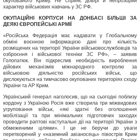
окупованого Криму. Не сприяє довірі й непрозорий
характер військових навчань у ЗС РФ.
ОКУПАЦІЙНІ КОРПУСИ НА ДОНБАСІ БІЛЬШІ ЗА
ДЕЯКІ ЄВРОПЕЙСЬКІ АРМІЇ
«Російська Федерація має надавати у Глобальному
обміні воєнною інформацією дані про кількість
розміщених на території України військовослужбовців та
озброєння і військової техніки ЗС РФ», – заявив
Голопатюк. Він підкреслив необхідність вироблення
дійових механізмів міжнародного контролю за
військовою діяльністю російських військ, що
дислокуються на тимчасово окупованих територіях сходу
України та АР Крим.
Український генерал наголосив, що на сьогодні поблизу
кордону з Україною Росія вже створила три міжвидових
угруповання військ, «які здатні без оголошення
мобілізації та при мінімальних підготовчих заходах
проводити раптові наступальні дії на території України з
обмеженими цілями». І це не беручи до уваги
перетворений у «наземний авіаносець» півострів Крим