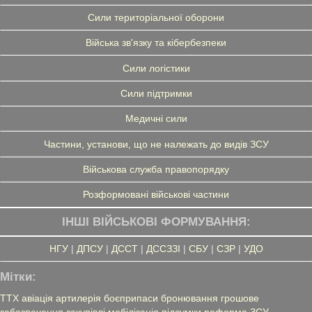
Сили територіальної оборони
Війська зв'язку та кібербезпеки
Сили логістики
Сили підтримки
Медичні сили
Частини, установи, що не належать до видів ЗСУ
Військова служба правопорядку
Розформовані військові частини
ІНШІ ВІЙСЬКОВІ ФОРМУВАННЯ:
НГУ
|
ДПСУ
|
ДССТ
|
ДССЗЗІ
|
СБУ
|
СЗР
|
УДО
Мітки:
ТТХ
авіація
артилерія
боєприпаси
бронювання
грошове
забезпечення
закупівлі
мобілізація
підсумки
реформа ЗСУ