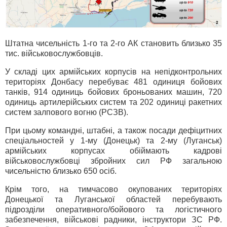
Штатна чисельність 1-го та 2-го АК становить близько 35
тис. військовослужбовців.
У складі цих армійських корпусів на непідконтрольних
територіях Донбасу перебуває 481 одиниця бойових
танків, 914 одиниць бойових броньованих машин, 720
одиниць артилерійських систем та 202 одиниці ракетних
систем залпового вогню (РСЗВ).
При цьому командні, штабні, а також посади дефіцитних
спеціальностей у 1-му (Донецьк) та 2-му (Луганськ)
армійських корпусах обіймають кадрові
військовослужбовці збройних сил РФ загальною
чисельністю близько 650 осіб.
Крім того, на тимчасово окупованих територіях
Донецької та Луганської областей перебувають
підрозділи оперативного/бойового та логістичного
забезпечення, військові радники, інструктори ЗС РФ.