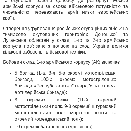
та окуповані райони Донбасу, де розгорнуті Росією
армійські корпуси за своєю військовою потужністю та
чисельністю переважають армії низки європейських
країн.
Створення угруповання російських окупаційних військ на
тимчасово окупованих територіях Донецької та
Луганської областей у складі 1-го та 2-го армійських
корпусів пов’язане з появою на сході України великої
кількості озброєнь і військової техніки.
Бойовий склад 1-го армійського корпусу (АК) включає:
5 бригад (1-а, 3-я, 5-а окремі мотострілецькі
бригади, 100-а окрема мотострілецька
бригада «Республіканської гвардії» та окрема
артилерійська бригада);
3 окремих полки (11-й окремий
мотострілецький полк, 9-й окремий штурмовий
мотострілецький полк морської піхоти та
окремий комендантський полк);
10 окремих батальйонів (дивізіонів).