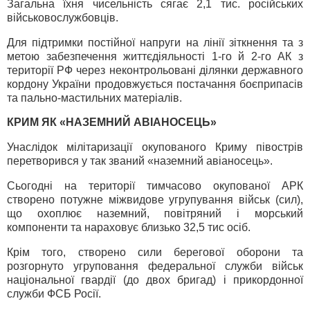
Загальна їхня чисельність сягає 2,1 тис. російських
військовослужбовців.
Для підтримки постійної напруги на лінії зіткнення та з
метою забезпечення життєдіяльності 1-го й 2-го АК з
території РФ через неконтрольовані ділянки державного
кордону України продовжується постачання боєприпасів
та пально-мастильних матеріалів.
КРИМ ЯК «НАЗЕМНИЙ АВІАНОСЕЦЬ»
Унаслідок мілітаризації окупованого Криму півострів
перетворився у так званий «наземний авіаносець».
Сьогодні на території тимчасово окупованої АРК
створено потужне міжвидове угрупування військ (сил),
що охоплює наземний, повітряний і морський
компоненти та нараховує близько 32,5 тис осіб.
Крім того, створено сили берегової оборони та
розгорнуто угруповання федеральної служби військ
національної гвардії (до двох бригад) і прикордонної
служби ФСБ Росії.