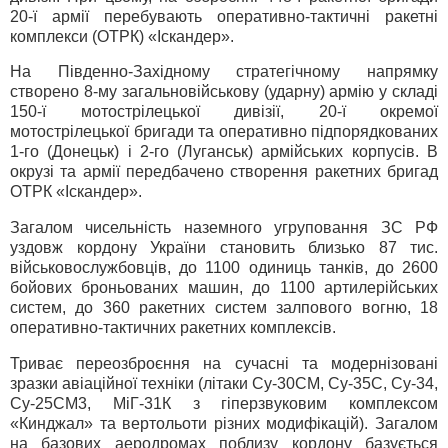
20-ї армії перебувають оперативно-тактичні ракетні
комплекси (ОТРК) «Іскандер».
На Південно-Західному стратегічному напрямку
створено 8-му загальновійськову (ударну) армію у складі
150-ї мотострілецької дивізії, 20-ї окремої
мотострілецької бригади та оперативно підпорядкованих
1-го (Донецьк) і 2-го (Луганськ) армійських корпусів. В
окрузі та армії передбачено створення ракетних бригад
ОТРК «Іскандер».
Загалом чисельність наземного угруповання ЗС РФ
уздовж кордону України становить близько 87 тис.
військовослужбовців, до 1100 одиниць танків, до 2600
бойових броньованих машин, до 1100 артилерійських
систем, до 360 ракетних систем залпового вогню, 18
оперативно-тактичних ракетних комплексів.
Триває переозброєння на сучасні та модернізовані
зразки авіаційної техніки (літаки Су-30СМ, Су-35С, Су-34,
Су-25СМ3, МіГ-31К з гіперзвуковим комплексом
«Кинджал» та вертольоти різних модифікацій). Загалом
на базових аеродромах поблизу кордону базується