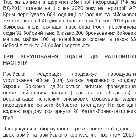
Так, за даними з щорічної обмінної інформації РФ за
ВД-2011, станом на 1 січня 2020 року на території АР
Крим перебувало 684 одиниці озброєння та військової
техніки, що на 453 одиниці більше, ніж 1 січня 2014 року.
Зокрема, після окупації півострова Росія перекинула
сюди 31 бойовий танк, близько 200 броньованих бойових
машин, майже 100 артилерійських систем, а також 63
бойові літаки та 34 бойові вертольоти.
ТРИ УГРУПОВАННЯ ЗДАТНІ ДО РАПТОВОГО
НАСТУПУ
Російська Федерація продовжує нарощувати
угруповання військ (сил) уздовж державного кордону
України. Зокрема, здійснюється активне формування
нових військових частин (з’єднань та об’єднань) і
реорганізація існуючих військових формувань задля
нарощування їхнього бойового потенціалу. На сьогодні
вздовж кордону розгорнуто 28 батальйонно-тактичних
груп.
Завершується формування трьох нових об’єднань –
двох армій та армійського корпусу, які протягом 2020-