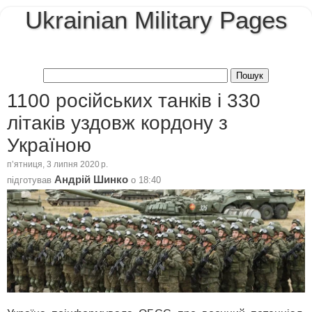
Ukrainian Military Pages
1100 російських танків і 330
літаків уздовж кордону з
Україною
пʼятниця, 3 липня 2020 р.
Андрій Шинко
підготував
о
18:40