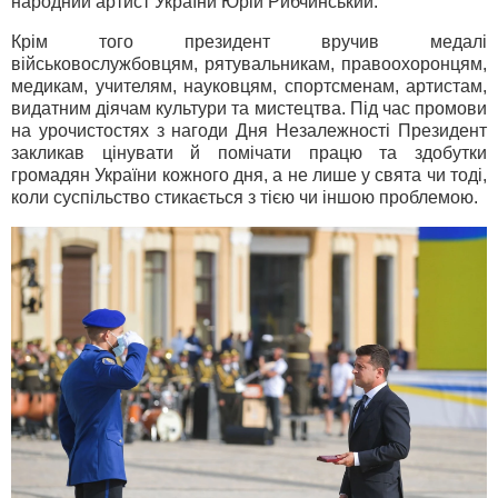
народний артист України Юрій Рибчинський.
Крім того президент вручив медалі
військовослужбовцям, рятувальникам, правоохоронцям,
медикам, учителям, науковцям, спортсменам, артистам,
видатним діячам культури та мистецтва. Під час промови
на урочистостях з нагоди Дня Незалежності Президент
закликав цінувати й помічати працю та здобутки
громадян України кожного дня, а не лише у свята чи тоді,
коли суспільство стикається з тією чи іншою проблемою.