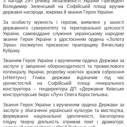
З нагоди 29-ї річниці незалежності України Президент
Володимир Зеленський на Софійській площі вручив
державні нагороди, зокрема й звання Героя України.
За особисту мужність і героїзм, виявлені у захисті
державного суверенітету та територіальної цілісності
України, самовіддане служіння українському народові
звання Героя України з удостоєнням ордена «Золота
Зірка» посмертно присвоєно прапорщику Вячеславу
Кубраку.
Званням Героя України з врученням ордена Держави за
заслуги у зміцненні обороноздатності та промислового
потенціалу України, розробку новітніх зразків озброєння
(«Нептун») Глава держави відзначив під час
урочистостей на Софійській площі генерального
конструктора – гендиректора ДП «Державне Київське
конструкторське бюро «Луч» Олега Коростельова.
Звання Героя України з врученням ордена Держави за
заслуги у збагаченні української культури та мистецтва,
формуванні національної ідентичності, багаторічну
плідну творчу діяльність отримав поет і драматург,