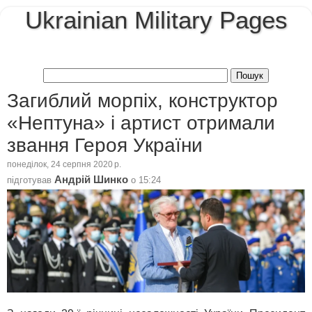
Ukrainian Military Pages
Загиблий морпіх, конструктор
«Нептуна» і артист отримали
звання Героя України
понеділок, 24 серпня 2020 р.
Андрій Шинко
підготував
о
15:24