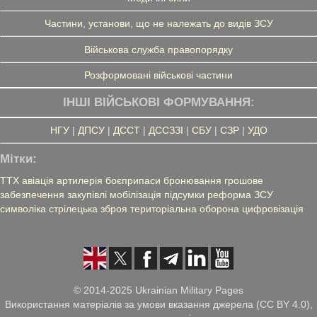
Частини, установи, що не належать до видів ЗСУ
Військова служба правопорядку
Розформовані військові частини
ІНШІ ВІЙСЬКОВІ ФОРМУВАННЯ:
НГУ
|
ДПСУ
|
ДССТ
|
ДССЗЗІ
|
СБУ
|
СЗР
|
УДО
Мітки:
ТТХ
авіація
артилерія
боєприпаси
бронювання
грошове
забезпечення
закупівлі
мобілізація
підсумки
реформа ЗСУ
символіка
стрілецька зброя
територіальна оборона
цифровізація
© 2014-2025 Ukrainian Military Pages
Використання матеріалів за умови вказання джерела (CC BY 4.0),