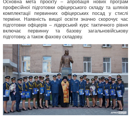
Основна мета проєкту – апробація нових програм
професійної підготовки офіцерського складу та шляхів
комплектації первинних офіцерських посад у стислі
терміни. Наявність вищої освіти значно скорочує час
підготовки офіцерів – лідерський курс тактичного рівня
включає первинну та базову загальновійськову
підготовку, а також фахову складову.