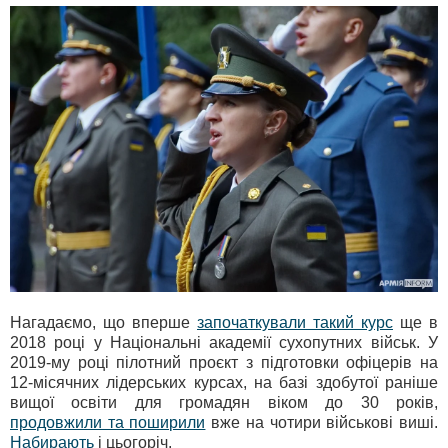
Нагадаємо, що вперше
започаткували такий курс
ще в
2018 році у Національні академії сухопутних військ. У
2019-му році пілотний проєкт з підготовки офіцерів на
12-місячних лідерських курсах, на базі здобутої раніше
вищої освіти для громадян віком до 30 років,
продовжили та поширили
вже на чотири військові виші.
Набирають
і цьогоріч.