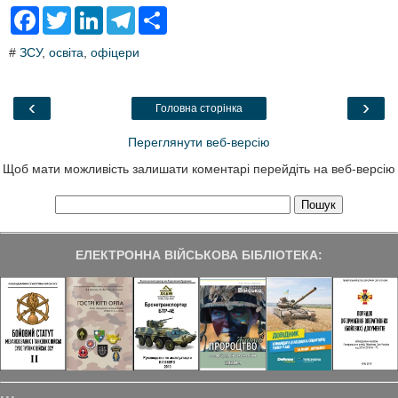
F
T
L
T
S
a
w
i
e
h
c
i
n
l
a
#
ЗСУ
,
освіта
,
офіцери
e
t
k
e
r
b
t
e
g
e
o
e
d
r
o
r
I
a
‹
›
Головна сторінка
k
n
m
Переглянути веб-версію
Щоб мати можливість залишати коментарі перейдіть на веб-версію
ЕЛЕКТРОННА ВІЙСЬКОВА БІБЛІОТЕКА: