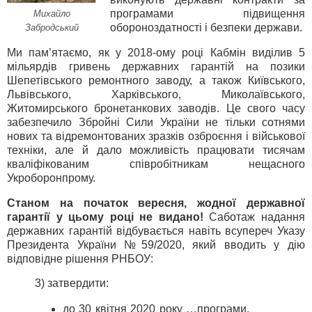
програмами підвищення
Михайло
обороноздатності і безпеки держави.
Забродський
Ми пам’ятаємо, як у 2018-ому році Кабмін виділив 5
мільярдів гривень державних гарантій на позики
Шепетівського ремонтного заводу, а також Київського,
Львівського, Харківського, Миколаївського,
Житомирського бронетанкових заводів. Це свого часу
забезпечило Збройні Сили України не тільки сотнями
нових та відремонтованих зразків озброєння і військової
техніки, але й дало можливість працювати тисячам
кваліфікованим співробітникам нещасного
Укроборонпрому.
Станом на початок вересня, жодної державної
гарантії у цьому році не видано!
Саботаж надання
державних гарантій відбувається навіть всупереч Указу
Президента України №59/2020, який вводить у дію
відповідне рішення РНБОУ:
3) затвердити:
до 30 квітня 2020 року …програми,