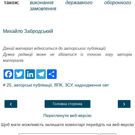
також:
виконання державного оборонного
замовлення
Михайло Забродський
Даний матеріал відноситься до авторських публікацій.
Думка редакції може не збігатися із точкою зору авторів
матеріалів.
F
T
L
T
S
a
w
i
e
h
c
i
n
l
a
#
25
,
авторські публікації
,
ВПК
,
ЗСУ
,
надходження овт
e
t
k
e
r
b
t
e
g
e
o
e
d
r
o
r
I
a
‹
›
Головна сторінка
k
n
m
Переглянути веб-версію
Щоб мати можливість залишати коментарі перейдіть на веб-версію