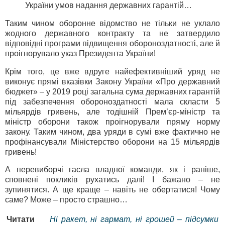
України умов надання державних гарантій…
Таким чином оборонне відомство не тільки не уклало
жодного державного контракту та не затвердило
відповідні програми підвищення обороноздатності, але й
проігнорувало указ Президента України!
Крім того, це вже вдруге найефективніший уряд не
виконує прямі вказівки Закону України «Про державний
бюджет» – у 2019 році загальна сума державних гарантій
під забезпечення обороноздатності мала скласти 5
мільярдів гривень, але тодішній Прем’єр-міністр та
міністр оборони також проігнорували пряму норму
закону. Таким чином, два уряди в сумі вже фактично не
профінансували Міністерство оборони на 15 мільярдів
гривень!
А перевиборчі гасла владної команди, як і раніше,
сповнені покликів рухатись далі! І бажано – не
зупинятися. А ще краще – навіть не обертатися! Чому
саме? Може – просто страшно…
Читати
Ні ракет, ні гармат, ні грошей – підсумки