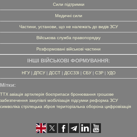
Сили підтримки
Медичні сили
Частини, установи, що не належать до видів ЗСУ
Військова служба правопорядку
Розформовані військові частини
ІНШІ ВІЙСЬКОВІ ФОРМУВАННЯ:
НГУ
|
ДПСУ
|
ДССТ
|
ДССЗЗІ
|
СБУ
|
СЗР
|
УДО
Мітки:
ТТХ
авіація
артилерія
боєприпаси
бронювання
грошове
забезпечення
закупівлі
мобілізація
підсумки
реформа ЗСУ
символіка
стрілецька зброя
територіальна оборона
цифровізація