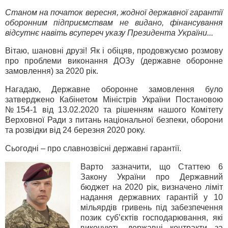
Станом на початок вересня, жодної державної гарантії
оборонним підприємствам не видано, фінансування
відсутнє навіть всупереч указу Президента України...
Вітаю, шановні друзі! Як і обіцяв, продовжуємо розмову
про проблеми виконання ДОЗу (державне оборонне
замовлення) за 2020 рік.
Нагадаю, Державне оборонне замовлення було
затверджено Кабінетом Міністрів України Постановою
№154-1 від 13.02.2020 та рішенням нашого Комітету
Верховної Ради з питань національної безпеки, оборони
та розвідки від 24 березня 2020 року.
Сьогодні – про славнозвісні державні гарантії.
Варто зазначити, що Статтею 6
Закону України про Державний
бюджет на 2020 рік, визначено ліміт
надання державних гарантій у 10
мільярдів гривень під забезпечення
позик суб’єктів господарювання, які
виконують державні контракти за