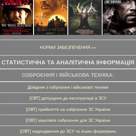
НОРМИ ЗАБЕЗПЕЧЕННЯ »»
СТАТИСТИЧНА ТА АНАЛІТИЧНА ІНФОРМАЦІЯ
ОЗБРОЄННЯ І ВІЙСЬКОВА ТЕХНІКА:
Довідник з озброєння і військової техніки
[ОВТ] допущено до експлуатації в ЗСУ
[ОВТ] прийняття на озброєння ЗС України
[ОВТ] закупівля озброєння для ЗС України
[ОВТ] надходження до ЗСУ та інших формувань