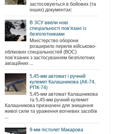
застосовуються в бойових (та
інших) документах:
В ЗСУ ввели нові
спеціальності пов'язані із
безпілотниками
Міністерство оборони
розширило перелік військово-
облікових спеціальностей (ВОС)
пов'язаних з застосуванням безпілотних
авіаційних ...
5,45-мм автомат і ручний
кулемет Калашникова (АК-74,
РПК-74)
5,45-мм автомат Калашникова
та 5,45-мм ручний кулемет
Калашникова призначені для знищення
живої сили та ураження вогневих засобів
...
9-мм пістолет Макарова