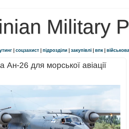
inian Military 
утинг
|
соцзахист
|
підрозділи
|
закупівлі
|
впк
|
військова
а Ан-26 для морської авіації