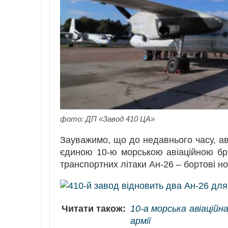
фото: ДП «Завод 410 ЦА»
Зауважимо, що до недавнього часу, ав
єдиною 10-ю морською авіаційною бри
транспортних літаки Ан-26 – бортові н
Читати також:
10-а морська авіаційн
армії