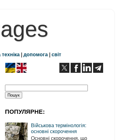
Pages
 техніка
|
допомога
|
світ
ПОПУЛЯРНЕ:
Військова термінологія:
основні скорочення
Основні скорочення, що