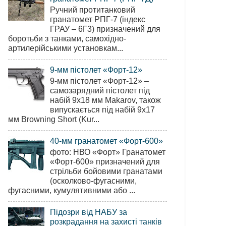
Ручний протитанковий
гранатомет РПГ-7 (індекс
ГРАУ – 6Г3) призначений для
боротьби з танками, самохідно-
артилерійськими установкам...
9-мм пістолет «Форт-12»
9-мм пістолет «Форт-12» –
самозарядний пістолет під
набій 9х18 мм Makarov, також
випускається під набій 9х17
мм Browning Short (Kur...
40-мм гранатомет «Форт-600»
фото: НВО «Форт» Гранатомет
«Форт-600» призначений для
стрільби бойовими гранатами
(осколково-фугасними,
фугасними, кумулятивними або ...
Підозри від НАБУ за
розкрадання на захисті танків