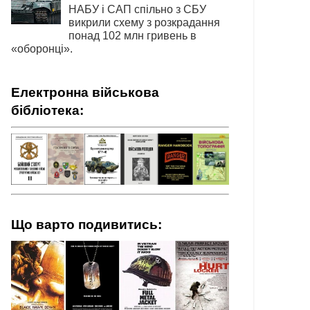
НАБУ і САП спільно з СБУ
викрили схему з розкрадання
понад 102 млн гривень в
«оборонці».
Електронна військова
бібліотека:
Що варто подивитись: