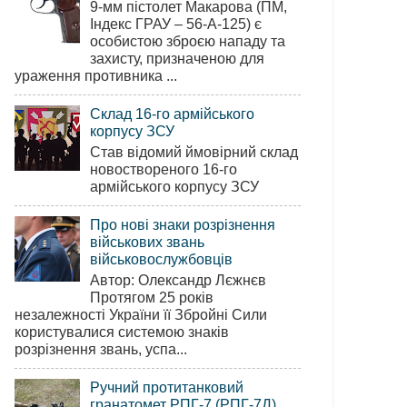
9-мм пістолет Макарова (ПМ,
Індекс ГРАУ – 56-А-125) є
особистою зброєю нападу та
захисту, призначеною для
ураження противника ...
Склад 16-го армійського
корпусу ЗСУ
Став відомий ймовірний склад
новоствореного 16-го
армійського корпусу ЗСУ
Про нові знаки розрізнення
військових звань
військовослужбовців
Автор: Олександр Лєжнєв
Протягом 25 років
незалежності України її Збройні Сили
користувалися системою знаків
розрізнення звань, успа...
Ручний протитанковий
гранатомет РПГ-7 (РПГ-7Д)