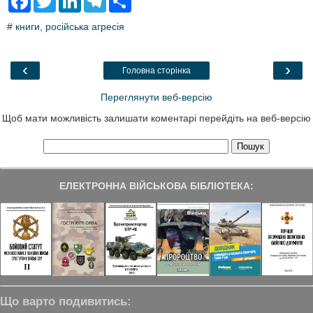
a
w
i
e
h
c
i
n
l
a
#
книги
,
російська агресія
e
t
k
e
r
b
t
e
g
e
o
e
d
r
o
r
I
a
‹
›
Головна сторінка
k
n
m
Переглянути веб-версію
Щоб мати можливість залишати коментарі перейдіть на веб-версію
ЕЛЕКТРОННА ВІЙСЬКОВА БІБЛІОТЕКА:
Що варто подивитись: