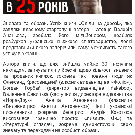
Зневага та образи. Успіх книги «Сліди на дорозі», яка
завдяки власному стартапу її автора – атовця Валерія
Ананьєва, зробила його мільйонером, неабияк
розбурхав українське книжкове співтовариство, деякі
представники якого заперечили саму можливість такого
успіху в Україні.
Автора книги, що вже вийшла майже 30 тисячним
накладом, звинуватили у брехні, щодо кількості виданих
та проданих книжок, зокрема такі поважні люди як
Олександ Красовицький (власник видавництва «Фоліо»),
Богдан Горбай (директор видавництва Yakaboo),
Валенина Савицька (заступниця директора видавництва
«Нора-Друк», Анетта Атноненко (власниця
«Видавництво Анетти Антоненко»), інші українські
письменники (зокрема белетрист Андрій Кокотюха
висловився гранично просто: «пиздить він») та
літературні оглядачі, зокрема демонструючи свою
зневагу та переходячи на особисті образи.