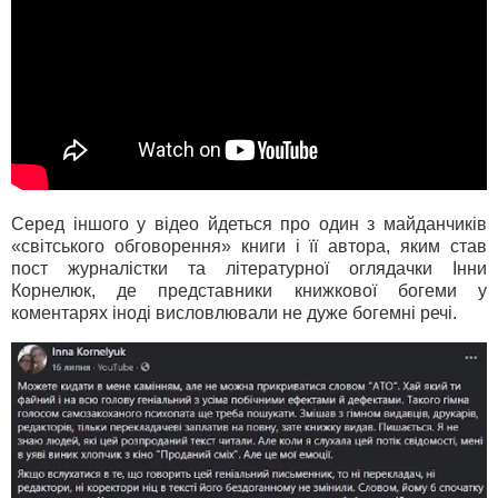
Серед іншого у відео йдеться про один з майданчиків
«світського обговорення» книги і її автора, яким став
пост журналістки та літературної оглядачки Інни
Корнелюк, де представники книжкової богеми у
коментарях іноді висловлювали не дуже богемні речі.