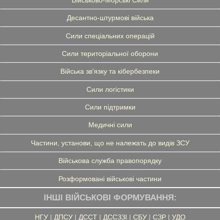
Десантно-штурмові війська
Сили спеціальних операцій
Сили територіальної оборони
Війська зв'язку та кібербезпеки
Сили логістики
Сили підтримки
Медичні сили
Частини, установи, що не належать до видів ЗСУ
Військова служба правопорядку
Розформовані військові частини
ІНШІ ВІЙСЬКОВІ ФОРМУВАННЯ:
НГУ
|
ДПСУ
|
ДССТ
|
ДССЗЗІ
|
СБУ
|
СЗР
|
УДО