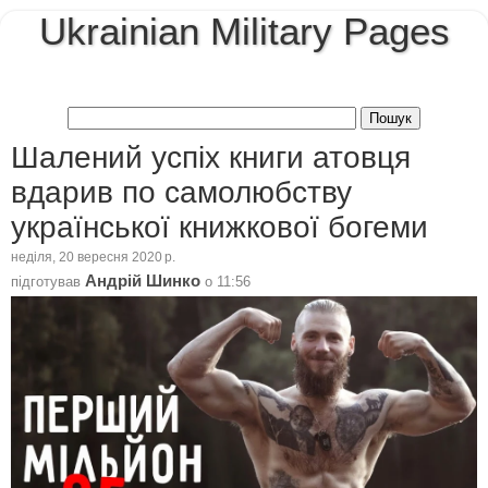
Ukrainian Military Pages
Шалений успіх книги атовця
вдарив по самолюбству
української книжкової богеми
неділя, 20 вересня 2020 р.
Андрій Шинко
підготував
о
11:56