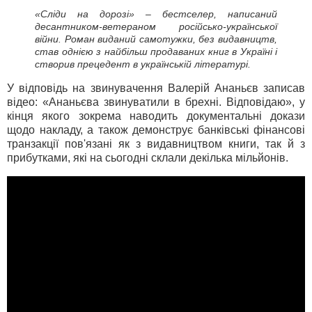
«Сліди на дорозі» – бестселер, написаний
десантником-ветераном російсько-української
війни. Роман виданий самотужки, без видавництв,
став однією з найбільш продаваних книг в Україні і
створив прецедент в українській літературі.
У відповідь на звинувачення Валерій Ананьєв записав
відео: «Ананьєва звинуватили в брехні. Відповідаю», у
кінця якого зокрема наводить документальні докази
щодо накладу, а також демонструє банківські фінансові
транзакції пов'язані як з видавництвом книги, так й з
прибутками, які на сьогодні склали декілька мільйонів.