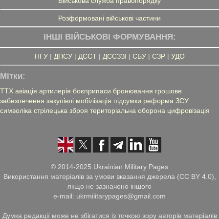
Військова служба правопорядку
Розформовані військові частини
ІНШІ ВІЙСЬКОВІ ФОРМУВАННЯ:
НГУ
|
ДПСУ
|
ДССТ
|
ДССЗЗІ
|
СБУ
|
СЗР
|
УДО
Мітки:
ТТХ
авіація
артилерія
боєприпаси
бронювання
грошове
забезпечення
закупівлі
мобілізація
підсумки
реформа ЗСУ
символіка
стрілецька зброя
територіальна оборона
цифровізація
© 2014-2025 Ukrainian Military Pages
Використання матеріалів за умови вказання джерела (CC BY 4.0),
якщо не зазначено іншого
e-mail: ukrmilitarypages@gmail.com
Думка редакції може не збігатися із точкою зору авторів матеріалів