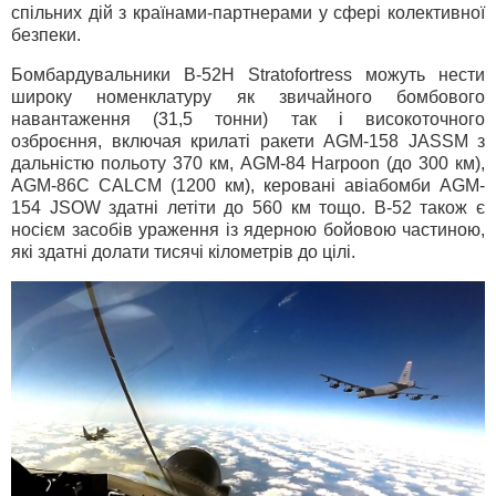
спільних дій з країнами-партнерами у сфері колективної
безпеки.
Бомбардувальники B-52H Stratofortress можуть нести
широку номенклатуру як звичайного бомбового
навантаження (31,5 тонни) так і високоточного
озброєння, включая крилаті ракети AGM-158 JASSM з
дальністю польоту 370 км, AGM-84 Harpoon (до 300 км),
AGM-86C CALCM (1200 км), керовані авіабомби AGM-
154 JSOW здатні летіти до 560 км тощо. B-52 також є
носієм засобів ураження із ядерною бойовою частиною,
які здатні долати тисячі кілометрів до цілі.