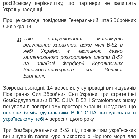
російському керівництву, що партнери не залишать
Україну наодинці.
Про це сьогодні повідомив Генеральний штаб Збройних
Сил України.
Такі патрулювання матимуть
“
регулярний характер, адже місії В-52 в
небі України, є частиною давно
запланованого розгортання шести B-52
на авіабазі Ферфорд Королівських
Військово-повітряних сил Великої
Британії.
Зокрема сьогодні, 14 вересня, у супроводі винищувачів
Повітряних Сил Збройних Сил України, три стратегічні
бомбардувальники ВПС США В-52Н Stratofortress знову
побували в повітряному просторі України. Нагдаємо, що
вперше бомбардувальники ВПС США патрулювали в
українському небі
4 вересня цього року.
Три бомбардувальники В-52 під прикриттям українських
винищувачів взяли курс в акваторію Чорного моря для