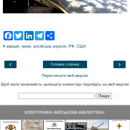
F
T
L
T
S
a
w
i
e
h
c
i
n
l
a
#
авіація
,
крим
,
російська агресія
,
РФ
,
США
e
t
k
e
r
b
t
e
g
e
o
e
d
r
o
r
I
a
‹
›
Головна сторінка
k
n
m
Переглянути веб-версію
Щоб мати можливість залишати коментарі перейдіть на веб-версію
ЕЛЕКТРОННА ВІЙСЬКОВА БІБЛІОТЕКА: