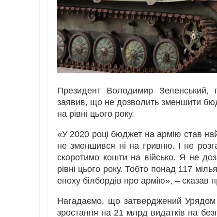
Президент Володимир Зеленський, п
заявив, що не дозволить зменшити бюдж
на рівні цього року.
«У 2020 році бюджет на армію став най
не зменшився ні на гривню. І не розг
скоротимо кошти на військо. Я не доз
рівні цього року. Тобто понад 117 міль
епоху білбордів про армію», – сказав п
Нагадаємо, що затверджений Урядо
зростання на 21 млрд видатків на бе