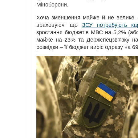
Міноборони.
Хоча зменшення майже й не велике –
враховуючі що
ЗСУ потребують ка
зростання бюджетів МВС на 5,2% (або
майже на 23% та Держспецзв'язку н
розвідки – її бюджет виріс одразу на 6