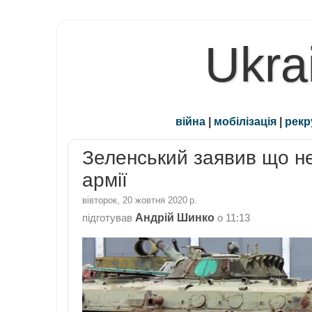
Ukra
війна
|
мобілізація
|
рекр
Зеленський заявив що н
армії
вівторок, 20 жовтня 2020 р.
Андрій Шинко
підготував
о
11:13