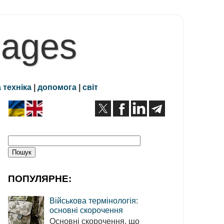
Pages
 техніка
|
допомога
|
світ
ПОПУЛЯРНЕ:
Військова термінологія:
основні скорочення
Основні скорочення, що