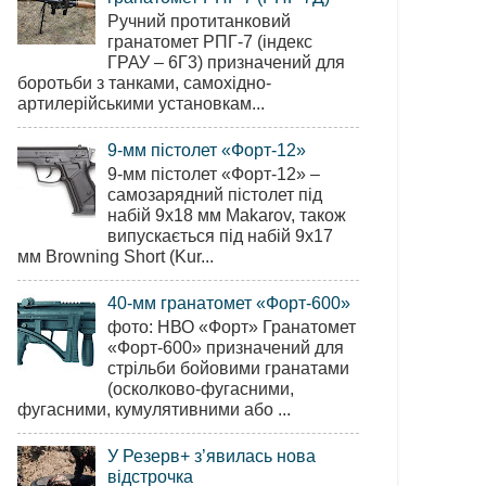
Ручний протитанковий
гранатомет РПГ-7 (індекс
ГРАУ – 6Г3) призначений для
боротьби з танками, самохідно-
артилерійськими установкам...
9-мм пістолет «Форт-12»
9-мм пістолет «Форт-12» –
самозарядний пістолет під
набій 9х18 мм Makarov, також
випускається під набій 9х17
мм Browning Short (Kur...
40-мм гранатомет «Форт-600»
фото: НВО «Форт» Гранатомет
«Форт-600» призначений для
стрільби бойовими гранатами
(осколково-фугасними,
фугасними, кумулятивними або ...
У Резерв+ з’явилась нова
відстрочка