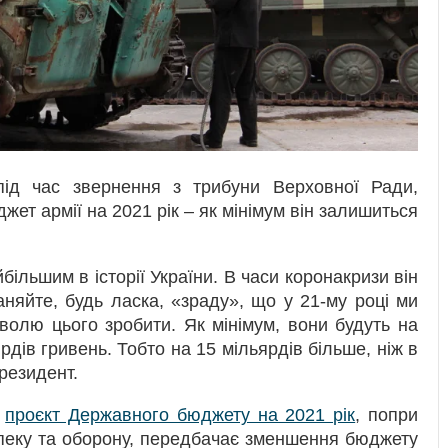
ід час звернення з трибуни Верховної Ради,
ет армії на 2021 рік – як мінімум він залишиться
більшим в історії України. В часи коронакризи він
аняйте, будь ласка, «зраду», що у 21-му році ми
волю цього зробити. Як мінімум, вони будуть на
ярдів гривень. Тобто на 15 мільярдів більше, ніж в
резидент.
м
проєкт Державного бюджету на 2021 рік
, попри
зпеку та оборону, передбачає зменшення бюджету