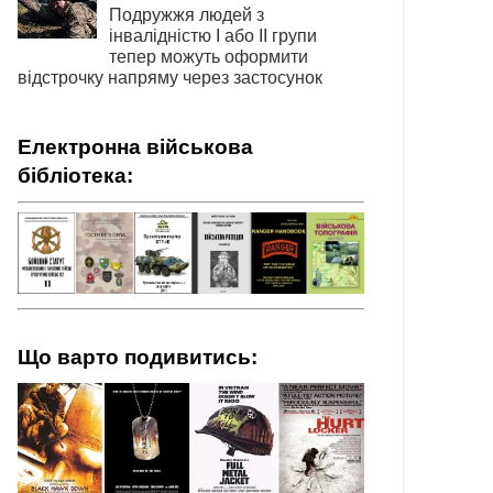
Подружжя людей з
інвалідністю І або ІІ групи
тепер можуть оформити
відстрочку напряму через застосунок
Електронна військова
бібліотека:
Що варто подивитись: