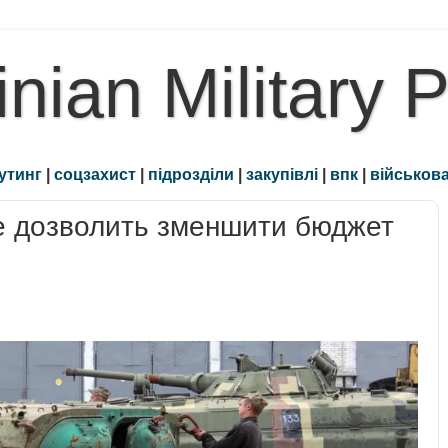
inian Military 
утинг
|
соцзахист
|
підрозділи
|
закупівлі
|
впк
|
військова
е дозволить зменшити бюджет