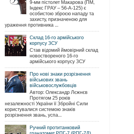
9-мм пістолет Макарова (ПМ,
Індекс ГРАУ – 56-А-125) є
особистою зброєю нападу та
захисту, призначеною для
ураження противника ...
Склад 16-го армійського
корпусу ЗСУ
Став відомий ймовірний склад
новоствореного 16-го
армійського корпусу ЗСУ
Про нові знаки розрізнення
військових звань
військовослужбовців
Автор: Олександр Лєжнєв
Протягом 25 років
незалежності України її Збройні Сили
користувалися системою знаків
розрізнення звань, успа...
Ручний протитанковий
гранатомет РПГ-7 (РПГ-7Д)