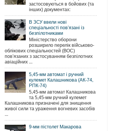
застосовуються в бойових (та
інших) документах:
В ЗСУ ввели нові
спеціальності пов'язані із
безпілотниками
Міністерство оборони
розширило перелік військово-
облікових спеціальностей (ВОС)
пов'язаних з застосуванням безпілотних
авіаційних ...
5,45-мм автомат і ручний
кулемет Калашникова (АК-74,
РПК-74)
5,45-мм автомат Калашникова
та 5,45-мм ручний кулемет
Калашникова призначені для знищення
живої сили та ураження вогневих засобів
...
9-мм пістолет Макарова