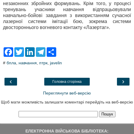
незаконних збройних формувань. Крім того, у процесі
тренувань учасники навчання відпрацьовували
навчально-бойові завдання з використанням сучасної
лазерної системи імітації бою, зокрема системи
двостороннього вогневого контакту «Лазертаг».
F
T
L
T
S
a
w
i
e
h
c
i
n
l
a
#
бпла
,
навчання
,
птрк
,
javelin
e
t
k
e
r
b
t
e
g
e
o
e
d
r
o
r
I
a
‹
›
Головна сторінка
k
n
m
Переглянути веб-версію
Щоб мати можливість залишати коментарі перейдіть на веб-версію
ЕЛЕКТРОННА ВІЙСЬКОВА БІБЛІОТЕКА: