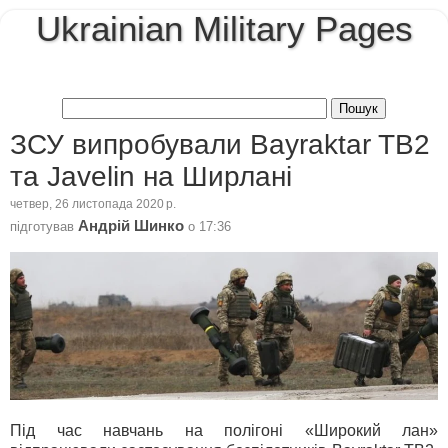
Ukrainian Military Pages
ЗСУ випробували Bayraktar TB2
та Javelin на Ширлані
четвер, 26 листопада 2020 р.
Андрій Шинко
підготував
о
17:36
Під час навчань на полігоні «Широкий лан»