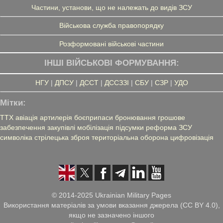
Частини, установи, що не належать до видів ЗСУ
Військова служба правопорядку
Розформовані військові частини
ІНШІ ВІЙСЬКОВІ ФОРМУВАННЯ:
НГУ
|
ДПСУ
|
ДССТ
|
ДССЗЗІ
|
СБУ
|
СЗР
|
УДО
Мітки:
ТТХ
авіація
артилерія
боєприпаси
бронювання
грошове
забезпечення
закупівлі
мобілізація
підсумки
реформа ЗСУ
символіка
стрілецька зброя
територіальна оборона
цифровізація
© 2014-2025 Ukrainian Military Pages
Використання матеріалів за умови вказання джерела (CC BY 4.0),
якщо не зазначено іншого