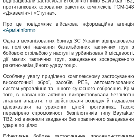
відпрацювали застосування безпілотників Bayraktar TB2,
протитанкових керованих ракетних комплексів FGM-148
«Джавелін» і «Стугна».
Про це повідомляє військова інформаційна агенція
«АрміяInform»
Одна з механізованих бригад ЗС України відпрацювала
на полігоні навчання батальйонних тактичних груп з
бойовою стрільбою у наступі в урбанізованій місцевості,
дії малих тактичних груп, завдавання зосередженого
ракетно-авіаційного удару тощо.
Особливу увагу приділено комплексному застосуванню
високоточної зброї, засобів РЕБ, автоматизованих
систем управління та іншого сучасного озброєння. Крім
того, в навчаннях активно використовували безпілотні
літальні апарати, які здійснювали розвідку й надавали
цілевказівки на ураження цілей противника. Також
перевірено спроможності безпілотників типу Bayraktar
TB2, які виконали завдання без практичного завдавання
ударів по цілях
Ефективне бойове застосування продемонстрували