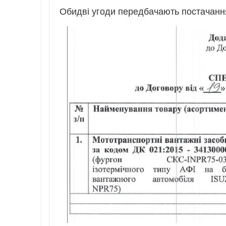
Обидві угоди передбачають постачання 