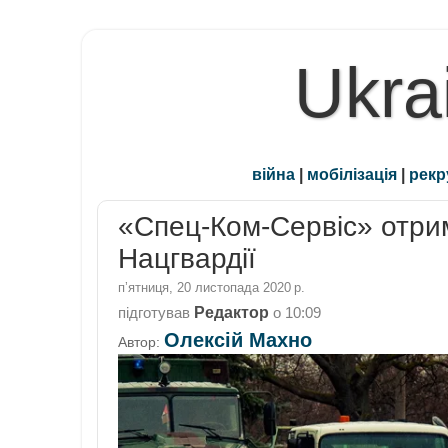
Ukra
війна
|
мобілізація
|
рекр
«Спец-Ком-Сервіс» отрим
Нацгвардії
пʼятниця, 20 листопада 2020 р.
Редактор
підготував
о
10:09
Олексій Махно
Автор: