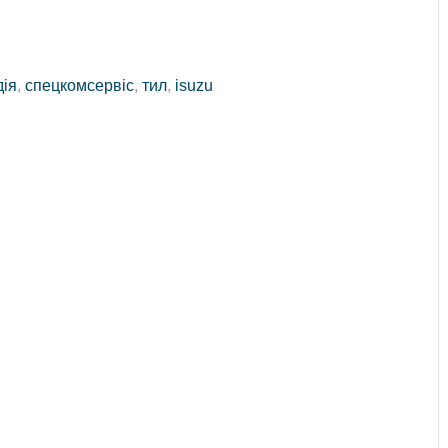
дія
,
спецкомсервіс
,
тил
,
isuzu