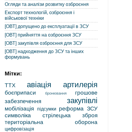
Огляди та аналізи розвитку озброєння
Експорт технологій, озброєння і
військової техніки
[ОВТ] допущено до експлуатації в ЗСУ
[ОВТ] прийняття на озброєння ЗСУ
[ОВТ] закупівля озброєння для ЗСУ
[ОВТ] надходження до ЗСУ та інших
формувань
Мітки:
авіація
артилерія
ТТХ
боєприпаси
грошове
бронювання
закупівлі
забезпечення
мобілізація
реформа ЗСУ
підсумки
символіка
стрілецька зброя
територіальна оборона
цифровізація