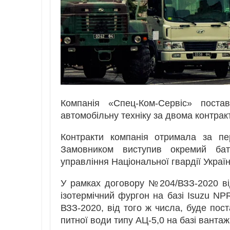
Компанія «Спец-Ком-Сервіс» постав
автомобільну техніку за двома контрак
Контракти компанія отримала за п
Замовником виступив окремий бат
управління Національної гвардії Україн
У рамках договору №204/ВЗЗ-2020 ві
ізотермічний фургон на базі Isuzu N
ВЗЗ-2020, від того ж числа, буде пос
питної води типу АЦ-5,0 на базі вантаж