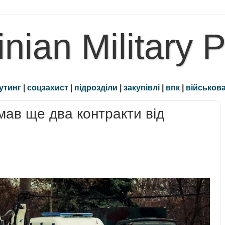
inian Military 
утинг
|
соцзахист
|
підрозділи
|
закупівлі
|
впк
|
військова
ав ще два контракти від